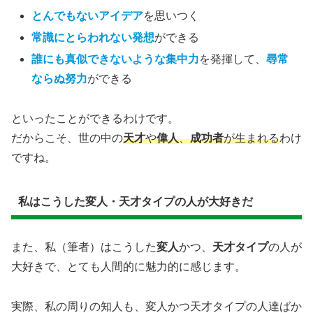
とんでもないアイデア
を思いつく
常識にとらわれない発想
ができる
誰にも真似できないような集中力
を発揮して、
尋常
ならぬ努力
ができる
といったことができるわけです。
だからこそ、世の中の
天才
や
偉人
、
成功者
が生まれる
わけ
ですね。
私はこうした変人・天才タイプの人が大好きだ
また、私（筆者）はこうした
変人
かつ、
天才タイプ
の人が
大好きで、とても人間的に魅力的に感じます。
実際、私の周りの知人も、変人かつ天才タイプの人達ばか