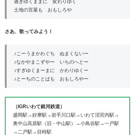
過ぎゆくままに 変わりゆく
土地の言葉も おもしろや
さあ、歌ってみよう！
♪こーうまかわぐち ぬまくないー
♪なかやまこずやー いちのへとー
♪すぎゆくまーまに かわりゆくー
♪とーちのことばも おもしろやー
（IGRいわて銀河鉄道）
盛岡駅→好摩駅→岩手川口駅→いわて沼宮内駅→
奥中山高原駅（旧・中山駅）→小鳥谷駅→一戸駅
→二戸駅→目時駅