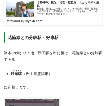
【立待岬】観光・地理・歴史を、わかりやすく解
説！
北海道・函館の立待岬について、その観光・地理・歴史お
よび石川啄木・与謝野晶子のエピソードも合わせて、わか
りやすく解説してゆきます！
tetsudou-kyukyoku.com
花輪線との分岐駅・好摩駅
啄木のゆかりの地・渋民駅を出た後は、花輪線との分岐駅
である
こうまえき
好摩駅
（岩手県盛岡市）
に到着します。