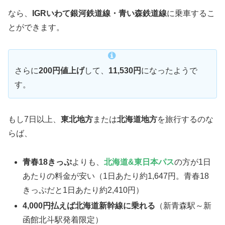
なら、
IGRいわて銀河鉄道線・青い森鉄道線
に乗車するこ
とができます。
さらに
200円値上げ
して、
11,530円
になったようで
す。
もし7日以上、
東北地方
または
北海道地方
を旅行するのな
らば、
青春18きっぷ
よりも、
北海道&東日本パス
の方が1日
あたりの料金が安い（1日あたり約1,647円。青春18
きっぷだと1日あたり約2,410円）
4,000円払えば北海道新幹線に乗れる
（新青森駅～新
函館北斗駅発着限定）