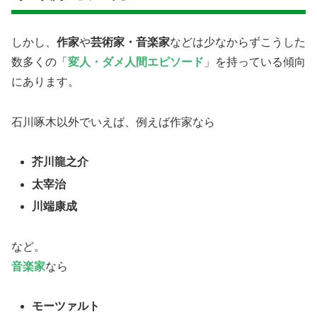
しかし、
作家
や
芸術家・音楽家
などは少なからずこうした
数多くの「
変人・ダメ人間エピソード
」を持っている傾向
にあります。
石川啄木以外でいえば、例えば作家なら
芥川龍之介
太宰治
川端康成
など。
音楽家
なら
モーツァルト