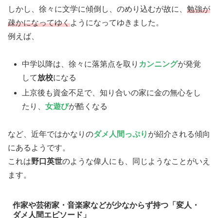
しかし、徐々に文学に傾倒し、のめり込むが故に、
勉強が
疎かになってゆく
ようになってゆきました。
例えば、
中学以降は、徐々に落第点を取り
カンニング
が発覚
して
放校
になる
上京後も資金不足で、知り合いの家に金の無心をし
たり、
女遊び
が酷くなる
など、近年ではかなりの
ダメ人間っぷり
が紹介される傾向
にあるようです。
これは
野口英世
のような偉人にも、同じようなことがいえ
ます。
作家や芸術家・音楽家などが少なからず持つ「変人・
ダメ人間エピソード」