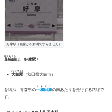
好摩駅（画像が不鮮明ですみません）
はなわせん
花輪線
は、
好摩駅
と
おおだてえき
大館駅
（秋田県大館市）
とわだこ
を結ぶ、青森県の
十和田湖
の南あたりを走行する路線で
す。