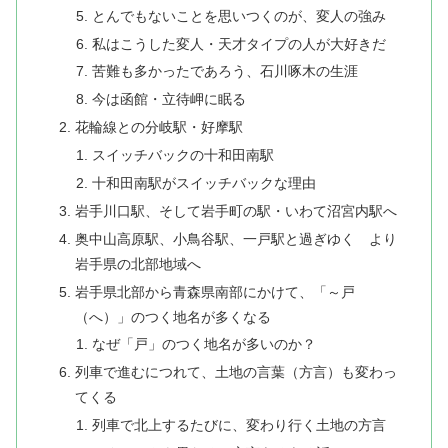
とんでもないことを思いつくのが、変人の強み
私はこうした変人・天才タイプの人が大好きだ
苦難も多かったであろう、石川啄木の生涯
今は函館・立待岬に眠る
花輪線との分岐駅・好摩駅
スイッチバックの十和田南駅
十和田南駅がスイッチバックな理由
岩手川口駅、そして岩手町の駅・いわて沼宮内駅へ
奥中山高原駅、小鳥谷駅、一戸駅と過ぎゆく より
岩手県の北部地域へ
岩手県北部から青森県南部にかけて、「～戸
（へ）」のつく地名が多くなる
なぜ「戸」のつく地名が多いのか？
列車で進むにつれて、土地の言葉（方言）も変わっ
てくる
列車で北上するたびに、変わり行く土地の方言