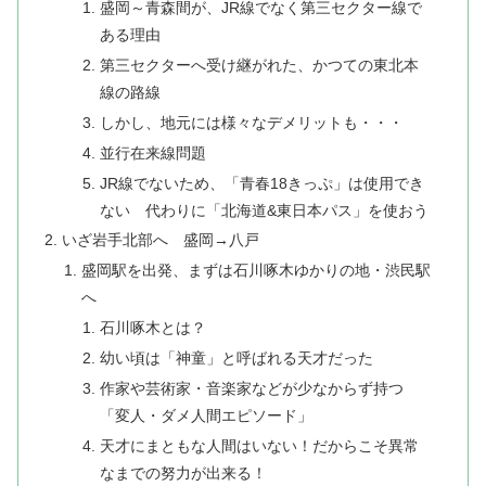
盛岡～青森間が、JR線でなく第三セクター線で
ある理由
第三セクターへ受け継がれた、かつての東北本
線の路線
しかし、地元には様々なデメリットも・・・
並行在来線問題
JR線でないため、「青春18きっぷ」は使用でき
ない 代わりに「北海道&東日本パス」を使おう
いざ岩手北部へ 盛岡→八戸
盛岡駅を出発、まずは石川啄木ゆかりの地・渋民駅
へ
石川啄木とは？
幼い頃は「神童」と呼ばれる天才だった
作家や芸術家・音楽家などが少なからず持つ
「変人・ダメ人間エピソード」
天才にまともな人間はいない！だからこそ異常
なまでの努力が出来る！