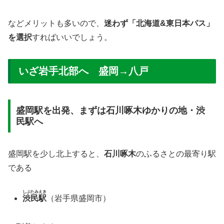
などメリットも多いので、
迷わず「北海道&東日本パス」
を選択
すればいいでしょう。
いざ岩手北部へ 盛岡→八戸
盛岡駅を出発、まずは石川啄木ゆかりの地・渋
民駅へ
盛岡駅を少し北上すると、
石川啄木
のふるさとの最寄り駅
である
しぶたみえき
渋民駅
（岩手県盛岡市）