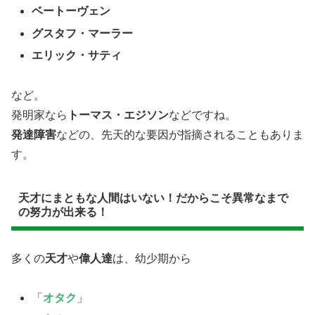
ベートーヴェン
グスタフ・マーラー
エリック・サティ
など。
発明家なら
トーマス・エジソン
などですね。
発達障害
などの、先天的な要因が指摘されることもありま
す。
天才にまともな人間はいない！だからこそ異常なまで
の努力が出来る！
多くの
天才
や
偉人達
は、幼少期から
「
オタク
」