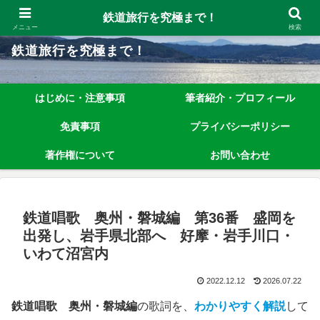
鉄道旅行を究極まで楽しむノウハウを、わかりやすく解説しています！
鉄道旅行を究極まで！
メニュー
検索
鉄道旅行を究極まで！
はじめに・注意事項
筆者紹介・プロフィール
免責事項
プライバシーポリシー
著作権について
お問い合わせ
鉄道唱歌 奥州・磐城編 第36番 盛岡を
出発し、岩手県北部へ 好摩・岩手川口・
いわて沼宮内
2022.12.12
2026.07.22
鉄道唱歌 奥州・磐城編
の歌詞を、
わかりやすく解説
して