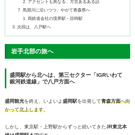
アクセントも異なる、方言あるある話
馬淵川に沿いつつ、やがて青森県へ
両鉄道会社の境界駅・目時駅
次回は、八戸駅へ
岩手北部の旅へ
盛岡駅から北へは、第三セクター「IGRいわて
銀河鉄道線」で八戸方面へ
盛岡観光
を終え、いよいよ
盛岡駅
を出発して
青森方面
へ向
かって北上します
。
しかし、東京駅・上野駅からずっと続いてきた
JR東北本