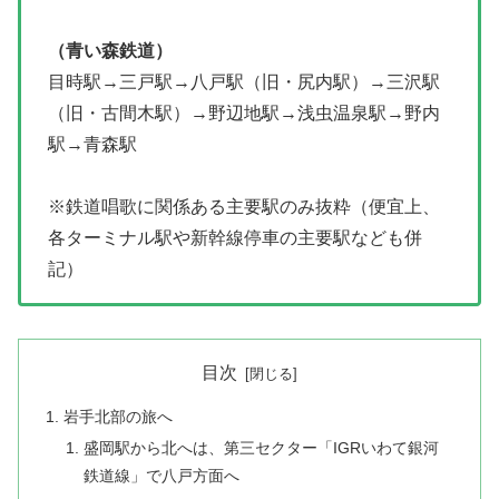
（青い森鉄道）
目時駅→三戸駅→八戸駅（旧・尻内駅）→三沢駅
（旧・古間木駅）→野辺地駅→浅虫温泉駅→野内
駅→青森駅
※鉄道唱歌に関係ある主要駅のみ抜粋（便宜上、
各ターミナル駅や新幹線停車の主要駅なども併
記）
目次
岩手北部の旅へ
盛岡駅から北へは、第三セクター「IGRいわて銀河
鉄道線」で八戸方面へ