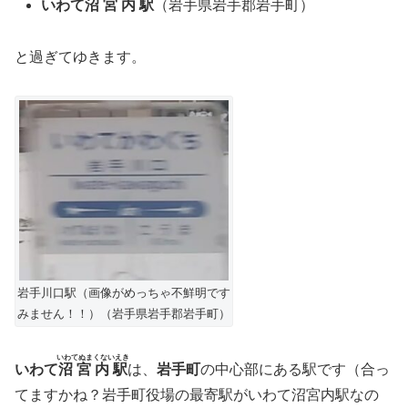
いわて
沼宮内駅
（岩手県岩手郡岩手町）
と過ぎてゆきます。
岩手川口駅（画像がめっちゃ不鮮明です
みません！！）（岩手県岩手郡岩手町）
いわてぬまくないえき
いわて
沼宮内駅
は、
岩手町
の中心部にある駅です（合っ
てますかね？岩手町役場の最寄駅がいわて沼宮内駅なの