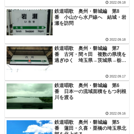
2022.09.18
鉄道唱歌 奥州・磐城編 第8
番 小山から水戸線へ 結城・岩
瀬を訪問
2022.09.18
鉄道唱歌 奥州・磐城編 第7
番 古河・間々田 複数の県境を
過ぎゆく 埼玉県→茨城県→栃木
県
2022.09.17
鉄道唱歌 奥州・磐城編 第6
番 日本一の流域面積をもつ利根
川を渡る
2022.09.16
鉄道唱歌 奥州・磐城編 第5
番 蓮田・久喜・栗橋の埼玉県北