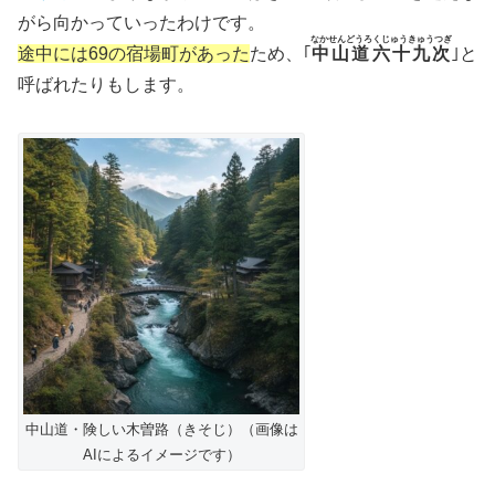
がら向かっていったわけです。
なかせんどうろくじゅうきゅうつぎ
途中には69の宿場町があった
ため、｢
中山道六十九次
｣と
呼ばれたりもします。
中山道・険しい木曽路（きそじ）（画像は
AIによるイメージです）