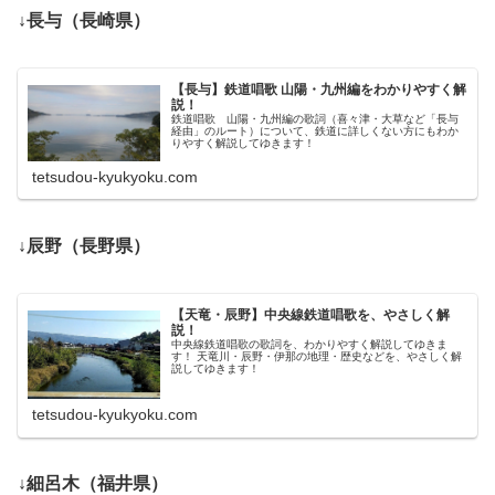
↓長与（長崎県）
【長与】鉄道唱歌 山陽・九州編をわかりやすく解
説！
鉄道唱歌 山陽・九州編の歌詞（喜々津・大草など「長与
経由」のルート）について、鉄道に詳しくない方にもわか
りやすく解説してゆきます！
tetsudou-kyukyoku.com
↓辰野（長野県）
【天竜・辰野】中央線鉄道唱歌を、やさしく解
説！
中央線鉄道唱歌の歌詞を、わかりやすく解説してゆきま
す！ 天竜川・辰野・伊那の地理・歴史などを、やさしく解
説してゆきます！
tetsudou-kyukyoku.com
↓細呂木（福井県）