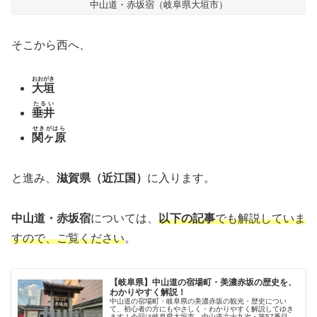
中山道・赤坂宿（岐阜県大垣市）
そこから西へ、
おおがき
大垣
たるい
垂井
せきがはら
関ヶ原
と進み、
滋賀県（近江国）
に入ります。
中山道・赤坂宿
については、
以下の記事
でも解説していま
すので、ご覧ください
。
【岐阜県】中山道の宿場町・美濃赤坂の歴史を、
わかりやすく解説！
中山道の宿場町・岐阜県の美濃赤坂の観光・歴史につい
て、初心者の方にもやさしく・わかりやすく解説してゆき
ます！今回は岐阜県大垣市、中山道六十九次・第57番目の