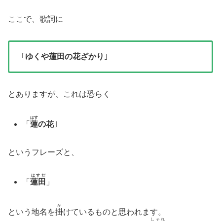
ここで、歌詞に
｢
ゆくや蓮田の花ざかり
｣
とありますが、これは恐らく
はす
「
蓮
の花
｣
というフレーズと、
はすだ
「
蓮田
」
か
という地名を
掛
けているものと思われます。
しゃれ