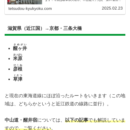
宿場町・美濃赤坂にいった時のお話をします！中山道・赤
坂宿の歴史について、わかりやすく...
2025.02.23
tetsudou-kyukyoku.com
滋賀県（近江国）→京都・三条大橋
さめがい
醒ヶ井
まいばら
米原
ひこね
彦根
くさつ
草津
と現在の東海道線にほぼ沿ったルートをいきます（この地
域は、どちらかというと近江鉄道の線路に並行）。
中山道・醒井宿
については、
以下の記事
でも解説していま
すので、ご覧ください
。