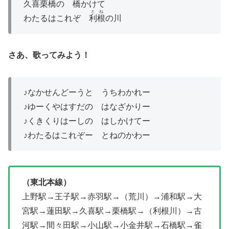
久喜
栗橋
の 橋かけて
とね
わたるはこれぞ
利根
の川
さあ、歌ってみよう！
♪なかせんどーうと うちわかれー
♪ゆーくやはすだの はなざかりー
♪くきくりはーしの はしかけてー
♪わたるはこれぞー とねのかわー
（東北本線）
上野駅→王子駅→赤羽駅→（荒川）→浦和駅→大
宮駅→蓮田駅→久喜駅→栗橋駅→（利根川）→古
河駅→間々田駅→小山駅→小金井駅→石橋駅→雀