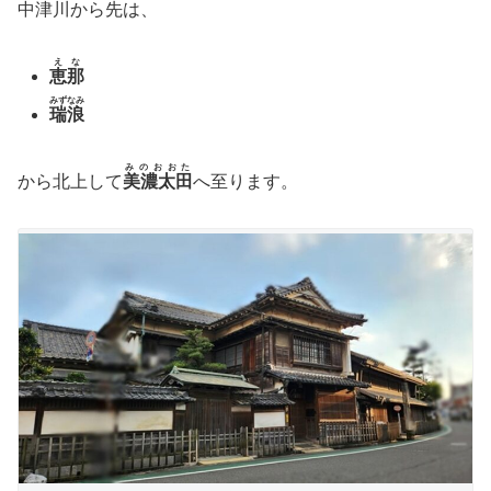
中津川から先は、
えな
恵那
みずなみ
瑞浪
みのおおた
から北上して
美濃太田
へ至ります。