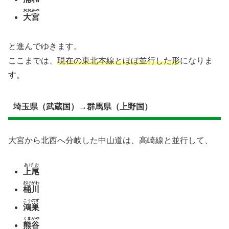
おおみや
大宮
と進んでゆきます。
ここまでは、
現在の東北本線とほぼ並行した形
になりま
す。
埼玉県（武蔵国）→群馬県（上野国）
大宮から北西へ分岐した中山道は、高崎線と並行して、
あげお
上尾
おけがわ
桶川
こうのす
鴻巣
くまがや
熊谷