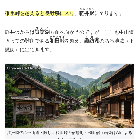
かるいざわ
碓氷峠を越えると
長野県
に入り
、
軽井沢
に至ります。
すわこ
軽井沢からは
諏訪湖
方面へ向かうのですが、ここも中山道
わだとうげ
すわこ
きっての難所である
和田峠
を超え、
諏訪湖
のある地域（下
諏訪）に出てきます。
江戸時代の中山道・険しい和田峠の宿場町・和田宿（画像はAIによる