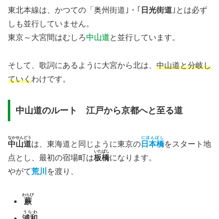
東北本線は、かつての「奥州街道｣・｢
日光街道
｣とは必ず
しも並行していません。
東京～大宮間はむしろ
中山道
と並行しています。
そして、歌詞にあるように大宮から北は、
中山道と分岐し
ていく
わけです。
中山道のルート 江戸から京都へと至る道
なかせんどう
にほんばし
中山道
は、東海道と同じように東京の
日本橋
をスタート地
いたばし
点とし、最初の宿場町は
板橋
になります。
やがて
荒川
を渡り、
わらび
蕨
うらわ
浦和