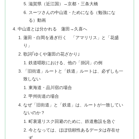
滋賀県（近江国）→京都・三条大橋
スーツさんの中山道・ためになる（勉強にな
る）動画
中山道とは分かれる 蓮田→久喜へ
蓮田・白岡を過ぎ行く 「アマリリス」と「花盛
り」
歌詞｢ゆくや蓮田の花ざかり｣
鉄道唱歌における、他の「掛詞」の例
「旧街道」ルートと「鉄道」ルートは、必ずしも一
致しない
東海道・品川宿の場合
甲州街道の場合
なぜ「旧街道」と「鉄道」は、ルートが一致してい
ないのか？
町衰退リスク回避のために、鉄道敷設を急ぐ
今となっては、ほぼ信頼性あるデータは存在せ
ず