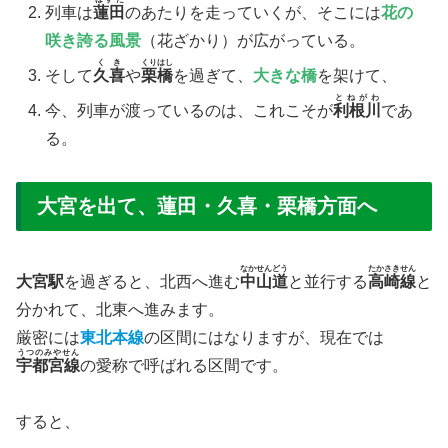
​列車は
蓮田
のあたりを走っていくが、そこには
花の
咲き誇る風景
（花ざかり）が広がっている。
くき
くりはし
​そして
久喜
や
栗橋
を過ぎて、
大きな橋
を架けて、
とねがわ
​今、列車が渡っているのは、これこそが
利根川
であ
る。
大宮を出て、蓮田・久喜・栗橋方面へ
なかせんどう
たかさきせん
大宮駅
を過ぎると、北西へ進む
中山道
と並行する
高崎線
と
分かれて、北東へ進みます。
厳密には
東北本線
の区間にはなりますが、現在では
うつのみやせん
宇都宮線
の愛称で呼ばれる区間です。
すると、