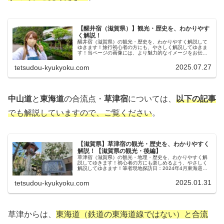
【醒井宿（滋賀県）】観光・歴史を、わかりやす
く解説！
醒井宿（滋賀県）の観光・歴史を、わかりやすく解説して
ゆきます！旅行初心者の方にも、やさしく解説してゆきま
す！当ページの画像には、より魅力的なイメージをお伝え
する・プライバシーの観点等のため、画像にAIレタッチ加
工を施しています。実際の景色と...
2025.07.27
tetsudou-kyukyoku.com
中山道
と
東海道
の合流点・
草津宿
については、
以下の記事
でも解説していますので、ご覧ください
。
【滋賀県】草津宿の観光・歴史を、わかりやすく
解説！【滋賀県の観光・後編】
草津宿（滋賀県）の観光・地理・歴史を、わかりやすく解
説してゆきます！初心者の方にも楽しめるよう、やさしく
解説してゆきます！筆者現地探訪日：2024年4月東海道と
中山道と合流点・草津宿琵琶湖の観光を終えたら、今度は
草津駅くさつえき（滋賀県草津...
2025.01.31
tetsudou-kyukyoku.com
草津からは、
東海道（鉄道の東海道線ではない）と合流