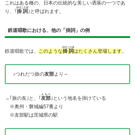
これはある種の、日本の伝統的な美しい
洒落
の一つであ
かけことば
り、｢
掛詞
｣と呼ばれます。
鉄道唱歌における、他の「掛詞」の例
かけことば
鉄道唱歌では、
このような
掛詞
はたくさん登場します
。
♪つれだつ旅の
友部
より～
ともべ
→｢旅の友｣と、｢
友部
｣という地名を掛けている
※奥州・磐城編57番より
※友部駅は茨城県の駅