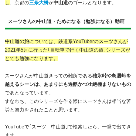
し
、京都の
三条大橋
が
中山道
のゴールとなります。
スーツさんの中山道・ためになる（勉強になる）動画
中山道の旅
については、鉄道系YouTuberの
スーツ
さんが
2021年5月に行った｢自転車で行く中山道の旅｣シリーズが
とても勉強になります。
スーツさんが中山道きっての難所である
碓氷峠や鳥居峠を
越えるシーンは、あまりにも過酷かつ壮絶極まりないもの
であとなっています。
すなわち、このシリーズを作る際にスーツさんは相当な苦
労と努力をされたことと思います。
YouTubeで｢スーツ 中山道｣で検索したら、一発で出てき
ます。