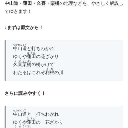
中山道・蓮田・久喜・栗橋
の地理などを、やさしく解説し
てゆきます！
↓まずは原文から！
なかせんどう
中山道
と打ちわかれ
はすだ
ゆくや
蓮田
の花ざかり
くき
くりはし
久喜
栗橋
の橋かけて
とね
わたるはこれぞ
利根
の川
さらに読みやすく！
なかせんどう
中山道
と 打ちわかれ
はすだ
ゆくや
蓮田
の 花ざかり
くき
くりはし