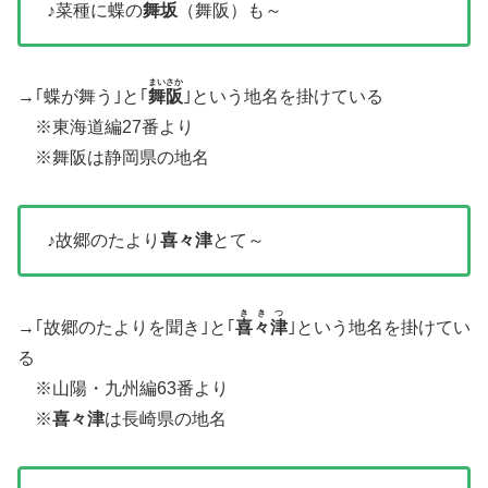
♪菜種に蝶の
舞坂
（舞阪）も～
まいさか
→｢蝶が舞う｣と｢
舞阪
｣という地名を掛けている
※東海道編27番より
※舞阪は静岡県の地名
♪故郷のたより
喜々津
とて～
ききつ
→｢故郷のたよりを聞き｣と｢
喜々津
｣という地名を掛けてい
る
※山陽・九州編63番より
※
喜々津
は長崎県の地名