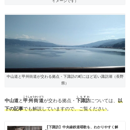
イメージです）
中山道と甲州街道が交わる拠点・下諏訪の町にほど近い諏訪湖（長野
県）
こうしゅうかいどう
しもすわ
中山道
と
甲州街道
が交わる拠点・
下諏訪
については、
以
下の記事
でも解説していますので、ご覧ください
。
【下諏訪】中央線鉄道唱歌を、わかりやすく解