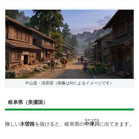
中山道・須原宿（画像はAIによるイメージです）
岐阜県（美濃国）
なかつがわ
険しい
木曽路
を抜けると、岐阜県の
中津川
に出てきます。