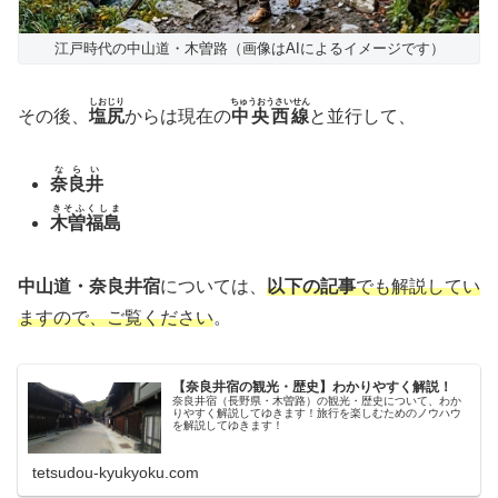
江戸時代の中山道・木曽路（画像はAIによるイメージです）
しおじり
ちゅうおうさいせん
その後、
塩尻
からは現在の
中央西線
と並行して、
ならい
奈良井
きそふくしま
木曽福島
中山道・奈良井宿
については、
以下の記事
でも解説してい
ますので、ご覧ください
。
【奈良井宿の観光・歴史】わかりやすく解説！
奈良井宿（長野県・木曽路）の観光・歴史について、わか
りやすく解説してゆきます！旅行を楽しむためのノウハウ
を解説してゆきます！
tetsudou-kyukyoku.com