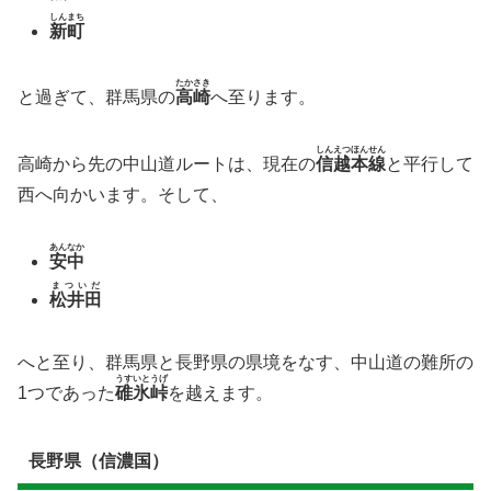
しんまち
新町
たかさき
と過ぎて、群馬県の
高崎
へ至ります。
しんえつほんせん
高崎から先の中山道ルートは、現在の
信越本線
と平行して
西へ向かいます。そして、
あんなか
安中
まついだ
松井田
へと至り、群馬県と長野県の県境をなす、中山道の難所の
うすいとうげ
1つであった
碓氷峠
を越えます。
長野県（信濃国）