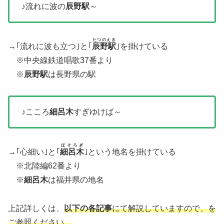
♪流れに波の
辰野駅
～
たつのえき
→｢流れに波も立つ｣と｢
辰野駅
｣を掛けている
※中央線鉄道唱歌37番より
※
辰野駅
は長野県の駅
♪こころ
細呂木
すぎゆけば～
ほそろぎ
→｢心細い｣と｢
細呂木
｣という地名を掛けている
※北陸編62番より
※
細呂木
は福井県の地名
上記詳しくは、
以下の各記事
にて解説していますので、を
ご参照ください。