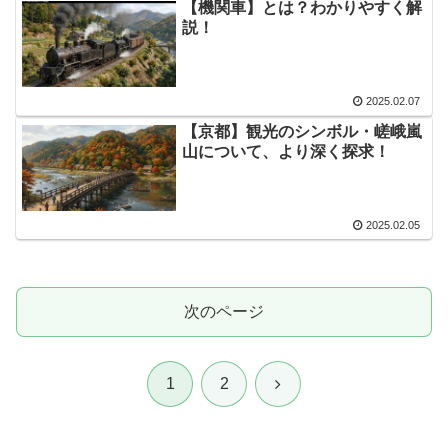
【機関車】とは？わかりやすく解
説！
2025.02.07
【京都】観光のシンボル・嵯峨嵐
山について、より深く探求！
2025.02.05
次のページ
次
1
2
へ