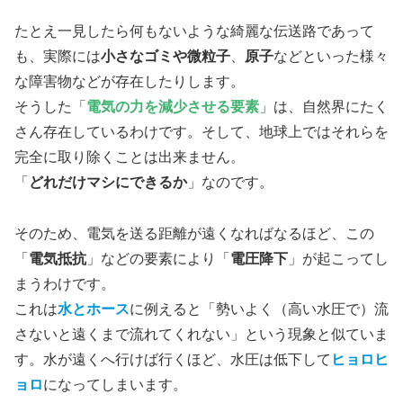
たとえ一見したら何もないような綺麗な伝送路であって
も、実際には
小さなゴミや微粒子
、
原子
などといった様々
な障害物などが存在したりします。
そうした「
電気の力を減少させる要素
」は、自然界にたく
さん存在しているわけです。そして、地球上ではそれらを
完全に取り除くことは出来ません。
「
どれだけマシにできるか
」なのです。
そのため、電気を送る距離が遠くなればなるほど、この
「
電気抵抗
」などの要素により「
電圧降下
」が起こってし
まうわけです。
これは
水
とホース
に例えると「勢いよく（高い水圧で）流
さないと遠くまで流れてくれない」という現象と似ていま
す。水が遠くへ行けば行くほど、水圧は低下して
ヒョロヒ
ョロ
になってしまいます。