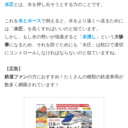
水圧
とは、水を押し出そうとする力のことです。
これを
水とホース
で例えると、水をより遠くへ送るために
は「
水圧
」を高くすればいいのと似ています。
しかし、もし水の勢いが強過ぎると「
水浸し
」という
大惨
事
になるため、それを防ぐためにも「水圧」は蛇口で適切
にコントロールしなければならないのと似ていますね。
【
広告
】
鉄道ファン
の方におすすめ！たくさんの種類の鉄道車両が
数多く網羅されています！