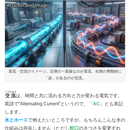
直流・交流のイメージ。左側の一直線なのが直流、右側の周期的に
「波」があるのが交流。
こうりゅう
交流
は、時間と共に流れる方向と力が変わる電気です。
英語で”Alternating Current”というので、「
AC
」とも表記
します。
水とホース
で例えたいところですが、もちろんこんな水の
仕組みは存在しません（ただし
蛇口
のきつさを変更すれ