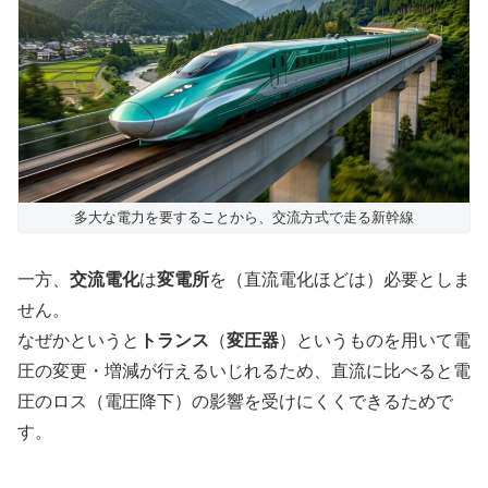
多大な電力を要することから、交流方式で走る新幹線
一方、
交流電化
は
変電所
を（直流電化ほどは）必要としま
せん。
なぜかというと
トランス
（
変圧器
）というものを用いて電
圧の変更・増減が行えるいじれるため、直流に比べると電
圧のロス（電圧降下）の影響を受けにくくできるためで
す。