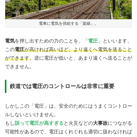
電車に電気を供給する「架線」。
電気
を押し出すための力のことを、「
電圧
」といいます。
この
電圧
が高ければ高いほど、より遠くへ電気を送ること
ができます
。逆に電圧が低いと、あまり遠くへ送ることが
できません。
鉄道では電圧のコントロールは非常に重要
しかしこの「電圧」は、安全のためにはうまくコントロー
ルしないといけません。
もし
誤って電圧が高すぎる
と火災などの
大事故
につながる
可能性があるので、電圧はくれぐれも適切に扱わなければ