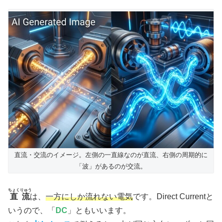
直流・交流のイメージ。左側の一直線なのが直流、右側の周期的に
「波」があるのが交流。
ちょくりゅう
直流
は、
一方にしか流れない電気
です。Direct Currentと
いうので、「
DC
」ともいいます。