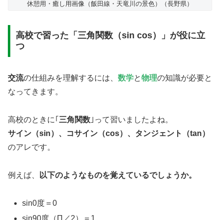
休憩用・癒し用画像（飯田線・天竜川の景色）（長野県）
高校で習った「三角関数（sin cos）」が役に立
つ
交流
の仕組みを理解するには、
数学
と
物理
の知識が必要と
なってきます。
高校のときに｢
三角関数
｣って習いましたよね。
サイン（sin）、コサイン（cos）、タンジェント（tan）
のアレです。
例えば、
以下のようなものを覚えているでしょうか。
sin0度＝0
sin90度（Π／2）＝1