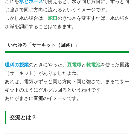
これを
水とホース
で例えると、水が同じ方向に、ずっと同
じ強さで同じ方向に流れるというイメージです。
しかし水の場合は、
蛇口
のきつさを変更すれば、水の強さ
加減を調節することはできます。
いわゆる「サーキット（回路）」
理科の授業
のときにやった、
豆電球
と
乾電池
を使った
回路
（サーキット）がありましたよね。
あれは、電気がずっと同じ方向・同じ強さで、まるで
サー
キット
のようにグルグル回るというわけです。
あれがまさに
直流
のイメージです。
交流とは？