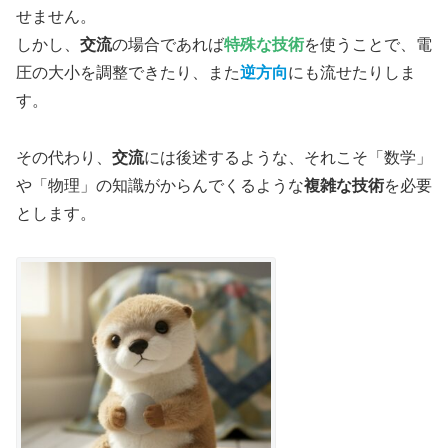
せません。
しかし、
交流
の場合であれば
特殊な技術
を使うことで、電
圧の大小を調整できたり、また
逆方向
にも流せたりしま
す。
その代わり、
交流
には後述するような、それこそ「数学」
や「物理」の知識がからんでくるような
複雑な技術
を必要
とします。