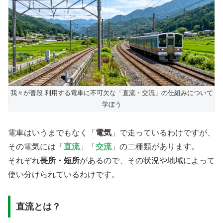
我々が普段 利用する電車に不可欠な「直流・交流」の仕組みについて
学ぼう
電車はいうまでもなく「
電気
」で走っているわけですが、
その電気には「
直流
」「
交流
」の二種類があります。
それぞれ
長所・短所
があるので、その状況や地域によって
使い分けられているわけです。
直流とは？