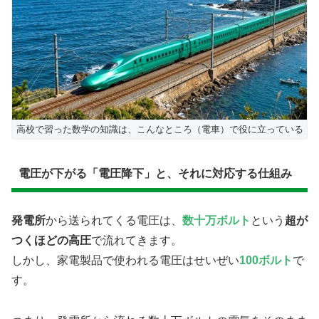
高校で習った数学の知識は、こんなところ（電車）で役に立っている
電圧が下がる「電圧降下」と、それに対応する仕組み
発電所
から送られてくる電圧は、
数十万ボルト
という
超が
つくほどの高圧
で流れてきます。
しかし、家電製品で使われる電圧はせいぜい
100ボルト
で
す。