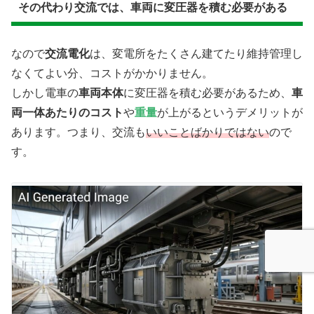
その代わり交流では、車両に変圧器を積む必要がある
なので
交流電化
は、変電所をたくさん建てたり維持管理し
なくてよい分、コストがかかりません。
しかし電車の
車両本体
に変圧器を積む必要があるため、
車
両一体あたりのコスト
や
重量
が上がるというデメリットが
あります。つまり、交流も
いいことばかりではない
ので
す。