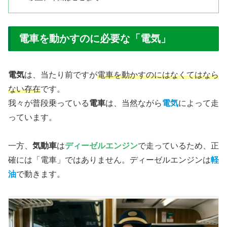
電車を動かすのに必要な「電気」
電気
は、当たり前ですが
電車を動かすのにはなくてはなら
ない存在
です。
我々が普段乗っている
電車
は、当然ながら
電気
によって走
っています。
一方、
気動車
は
ディーゼルエンジン
で走っているため、正
確には「電車」ではありません。ディーゼルエンジンは
軽
油
で動きます。