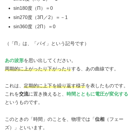
sin180度（Π）＝0
sin270度（3Π／2）＝－1
sin360度（2Π）＝0
（「Π」は、「パイ」という記号です）
あの波形
を思い出してください。
周期的に上がったり下がったり
する、あの曲線です。
これは、
定期的に上下を繰り返す様子
を表したものです。
これを
交流
に置き換えると、
時間とともに電圧が変化する
というものです。
このときの「時間」のことを、物理では「
位相
（フェー
ズ）」といいます。