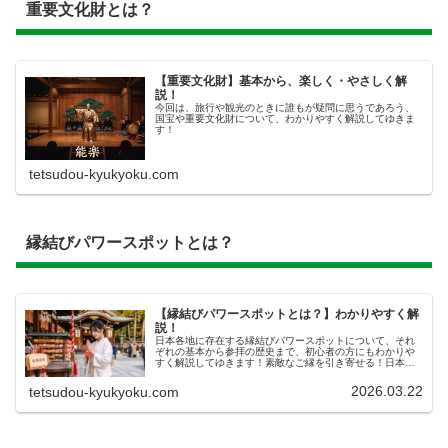
重要文化財とは？
【重要文化財】基本から、楽しく・やさしく解
説！
今回は、旅行や観光のときに誰もが疑問に思うであろう、
国宝や重要文化財について、わかりやすく解説してゆきま
す！
tetsudou-kyukyoku.com
縁結びパワースポットとは？
【縁結びパワースポットとは？】わかりやすく解
説！
日本各地に存在する縁結びパワースポットについて、それ
ぞれの基本から参拝の歴史まで、初心者の方にもわかりや
すく解説してゆきます！素敵なご縁を引き寄せる！日本各
地の縁結びパワースポット​いわゆる「縁結び」という行為
によって、素敵なパートナーや友...
2026.03.22
tetsudou-kyukyoku.com