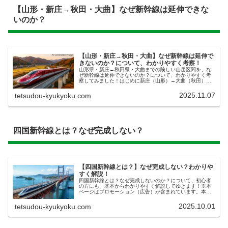
【山形・新庄→秋田・大曲】なぜ新幹線は延伸できな
いのか？
【山形・新庄→秋田・大曲】なぜ新幹線は延伸で
きないのか？について、わかりやすく考察！
山形県・新庄→秋田県・大曲までの険しい山岳区間を、な
ぜ新幹線は延伸できないのか？について、わかりやすく考
察してみました！はじめに新庄（山形）→大曲（秋田）
なぜ新幹線は延伸できないのか？今回は、 新庄駅しんじょ
うえき（山形県新庄市） 大曲駅...
2025.11.07
tetsudou-kyukyoku.com
四国新幹線とは？なぜ完成しない？
【四国新幹線とは？】なぜ完成しない？わかりや
すく解説！
四国新幹線とは？なぜ完成しないのか？について、初心者
の方にも、基本からわかりやすく解説してゆきます！※本
ページはプロモーション（広告）が含まれています。本記
事に掲載されている画像は、あくまで AI作成によるイメー
ジです。実在のものとは異なる...
2025.10.01
tetsudou-kyukyoku.com