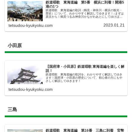
鉄道唱歌 東海道編 第5番 横浜に到着！開港5
港の1つ
鉄道唱歌 東海道編の歌詞（鶴見・神奈川・横浜の観光・
歴史）について、わかりやすく解説してゆきます！↓まずは
原文から！鶴見つるみ神奈川かながわあとにしてゆけば横
濱よこはまステーシヨン湊みなとを見れば百舟ももふねの
煙けむりは空をこがすまでさらに...
2023.01.21
tetsudou-kyukyoku.com
小田原
【国府津・小田原】鉄道唱歌 東海道編を楽しく解
説！
鉄道唱歌 東海道編の歌詞を、わかりやすく解説してゆき
ます！国府津・小田原の歴史について、初心者の方にもや
さしく解説してゆきます！
tetsudou-kyukyoku.com
三島
鉄道唱歌 東海道編 第16番 三島に到着 官幣