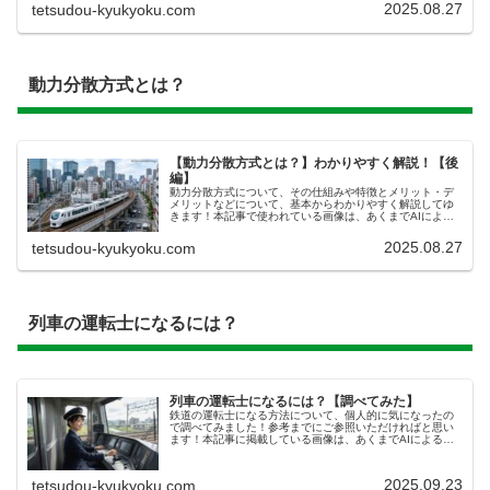
2025.08.27
tetsudou-kyukyoku.com
動力分散方式とは？
【動力分散方式とは？】わかりやすく解説！【後
編】
動力分散方式について、その仕組みや特徴とメリット・デ
メリットなどについて、基本からわかりやすく解説してゆ
きます！本記事で使われている画像は、あくまでAIによる
イメージ画像です。実際のものとは無関係でございますの
で、あらかじめご了承ください。...
2025.08.27
tetsudou-kyukyoku.com
列車の運転士になるには？
列車の運転士になるには？【調べてみた】
鉄道の運転士になる方法について、個人的に気になったの
で調べてみました！参考までにご参照いただければと思い
ます！本記事に掲載している画像は、あくまでAIによるイ
メージです。実物とは異なる描写がある場合がありま鉄道
の運転士になる方法を調べてみた...
2025.09.23
tetsudou-kyukyoku.com