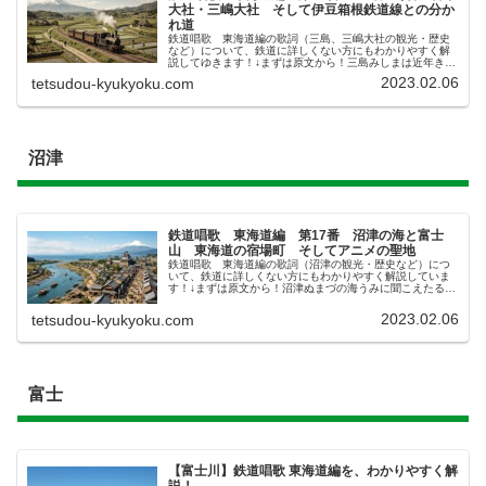
大社・三嶋大社 そして伊豆箱根鉄道線との分か
れ道
鉄道唱歌 東海道編の歌詞（三島、三嶋大社の観光・歴史
など）について、鉄道に詳しくない方にもわかりやすく解
説してゆきます！↓まずは原文から！三島みしまは近年きん
ねんひらけたる豆相線路ずそうせんろのわかれみち驛えき
2023.02.06
tetsudou-kyukyoku.com
には此この地の名をえたる官幣大...
沼津
鉄道唱歌 東海道編 第17番 沼津の海と富士
山 東海道の宿場町 そしてアニメの聖地
鉄道唱歌 東海道編の歌詞（沼津の観光・歴史など）につ
いて、鉄道に詳しくない方にもわかりやすく解説していま
す！↓まずは原文から！沼津ぬまづの海うみに聞こえたる里
は牛伏うしぶせ我入道がにゅうどう春は花さく桃のころ夏
はすゞしき海のそばさらに読みや...
2023.02.06
tetsudou-kyukyoku.com
富士
【富士川】鉄道唱歌 東海道編を、わかりやすく解