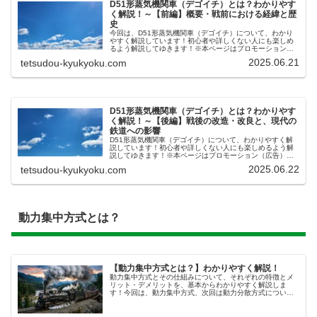
D51形蒸気機関車（デゴイチ）とは？わかりやす
く解説！～【前編】概要・戦前における経緯と歴
史
今回は、D51形蒸気機関車（デゴイチ）について、わかり
やすく解説しています！初心者や詳しくない人にも楽しめ
るよう解説してゆきます！※本ページはプロモーション
（広告）が含まれています。デゴイチ（D51形蒸気機関
2025.06.21
tetsudou-kyukyoku.com
車）とは？デゴイチとは、D51形...
D51形蒸気機関車（デゴイチ）とは？わかりやす
く解説！～【後編】戦後の改造・改良と、現代の
鉄道への影響
D51形蒸気機関車（デゴイチ）について、わかりやすく解
説しています！初心者や詳しくない人にも楽しめるよう解
説してゆきます！※本ページはプロモーション（広告）が
含まれています。今回は、戦後のD51（デゴイチ）の性能
2025.06.22
tetsudou-kyukyoku.com
向上などについての話題前回で...
動力集中方式とは？
【動力集中方式とは？】わかりやすく解説！
動力集中方式とその仕組みについて、それぞれの特徴とメ
リット・デメリットを、基本からわかりやすく解説しま
す！今回は、動力集中方式、次回は動力分散方式について
の解説です！全2回にわたって解説します！本記事で使われ
ている画像は、あくまでAIによる...