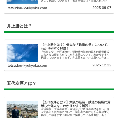
さしく解説してゆきます！岩倉具視とは？岩倉具視いわく
らともみ（1825年～1883年、京都生まれ）は、 日本の鉄
道敷設 日本の近代化に貢...
2025.09.07
tetsudou-kyukyoku.com
井上勝とは？
【井上勝とは？】偉大な「鉄道の父」について、
わかりやすく解説！
「鉄道の父」と呼ばれた、明治時代初めの日本の鉄道建設
に大きな功績をもたらした井上勝について、わかりやすく
解説してゆきます！まず、井上勝とは？井上勝いのうえま
さる（1843年～1910年）は、明治時代の日本の鉄道官僚
になります。つまり、日本の...
2025.12.22
tetsudou-kyukyoku.com
五代友厚とは？
【五代友厚とは？】大阪の経済・鉄道の発展に貢
献した偉人を、わかりやすく解説！
明治時代、大阪の産業・経済および鉄道の基礎を作った偉
人である五代友厚について、初心者の方にもわかりやすく
解説してゆきます！本記事に掲載している画像は、あくま
で AI によるイメージです。実際のものとは無関係であり、