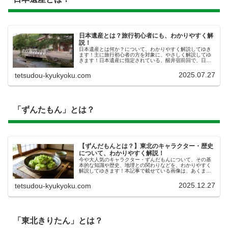
日本遺産とは？旅行初心者にも、わかりやすく解
説！
日本遺産とは何か？について、わかりやすく解説してゆき
ます！主に旅行初心者の方を対象に、やさしく解説してゆ
きます！日本遺産に指定されている、醒井宿前回で、日本
遺産に指定されている、滋賀県米原市に存在する醒井宿さ
めがいしゅくの紹介・解説をしまし...
2025.07.27
tetsudou-kyukyoku.com
「ずんたもん」とは？
【ずんだもんとは？】東北のキャラクター・歴史
について、わかりやすく解説！
今や大人気のキャラクター・ずんだもんについて、その基
本的な知識や歴史、地理との関わりなどを、わかりやすく
解説してゆきます！本記事で載せている画像は、あくまで
AIによるイメージ画像です。あらかじめご了承ください。
今回は、ずんだもんの話題​今回...
2025.12.27
tetsudou-kyukyoku.com
「東北きりたん」とは？