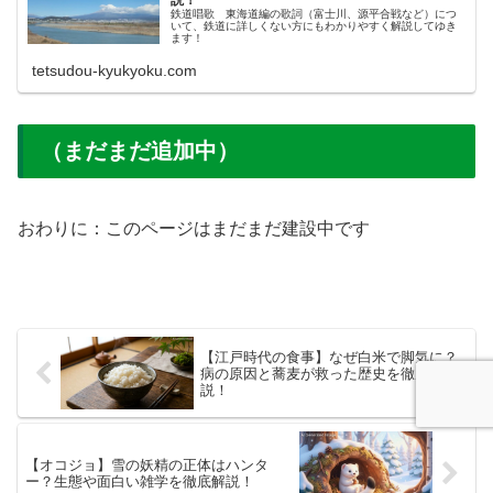
説！
鉄道唱歌 東海道編の歌詞（富士川、源平合戦など）につ
いて、鉄道に詳しくない方にもわかりやすく解説してゆき
ます！
tetsudou-kyukyoku.com
（まだまだ追加中）
おわりに：このページはまだまだ建設中です
【江戸時代の食事】なぜ白米で脚気に？
病の原因と蕎麦が救った歴史を徹底解
説！
【オコジョ】雪の妖精の正体はハンタ
ー？生態や面白い雑学を徹底解説！