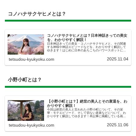
コノハナサクヤヒメとは？
コノハナサクヤヒメとは？日本神話きっての美女
を、わかりやすく解説！
日本神話きっての美女・コノハナサクヤヒメと、その関連
する神様や神話エピソードなどを、わかりやすく解説して
ゆきます！はじめに日本のあちこちのパワースポットにお
いて祀られている、コノハナサクヤヒメ。彼女の歴史を知
ることで、神社の探訪も、より充実...
2025.11.04
tetsudou-kyukyoku.com
小野小町とは？
【小野小町とは？】絶世の美人とその衰退を、わ
かりやすく解説！
今回は絶世の美人と言われた小野小町について、その栄
華・モテエピソード、そして切ない老衰などについて、わ
かりやすく解説してゆきます！本記事に掲載している画像
は、あくまでAIによるイメージです。実物・史実とは異な
る描写がある場合がありますので、...
2025.11.06
tetsudou-kyukyoku.com