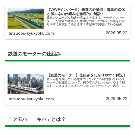
【VVVFインバータ】鉄道の心臓部！電車の進化
と省エネの仕組みを徹底的に解説！
電車のスムーズな加速や省エネを支える「VVVFインバー
タ」。なぜ昔の電車より快適なのか？仕組みと役割をわか
りやすく解説してゆきます！本記事で掲載している画像
は、あくまでAIによるイメージです。実物とは異なる描写
がある可能性がありますので、ご...
2026.05.22
tetsudou-kyukyoku.com
鉄道のモーターの仕組み
【鉄道のモーター】仕組みをわかりやすく解説！
我々が普段乗っている電車の下でパワフルに動いているモ
ーターの仕組みについて、初心者の方にもわかりやすく解
説していきます！※本ページはプロモーション（広告）が
含まれています。本記事で掲載している画像は、あくまで
AIによるイメージです。実物とは...
2026.05.22
tetsudou-kyukyoku.com
「クモハ」「キハ」とは？