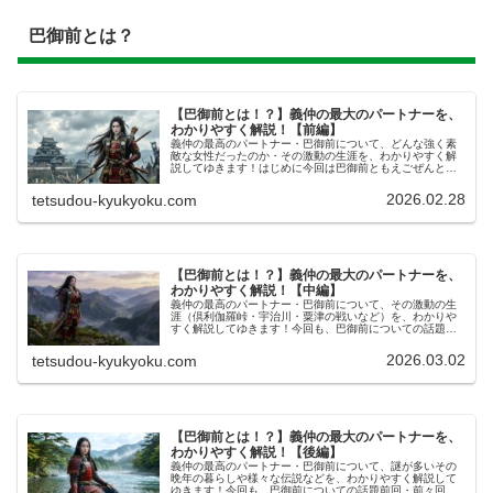
巴御前とは？
【巴御前とは！？】義仲の最大のパートナーを、
わかりやすく解説！【前編】
義仲の最高のパートナー・巴御前について、どんな強く素
敵な女性だったのか・その激動の生涯を、わかりやすく解
説してゆきます！はじめに今回は​​巴御前ともえごぜんとい
う、平安時代の終わりの​源平合戦げんぺいかっせんを駆け
抜けてきた​伝説の女武者に...
2026.02.28
tetsudou-kyukyoku.com
【巴御前とは！？】義仲の最大のパートナーを、
わかりやすく解説！【中編】
義仲の最高のパートナー・巴御前について、その激動の生
涯（倶利伽羅峠・宇治川・粟津の戦いなど）を、わかりや
すく解説してゆきます！今回も、巴御前についての話題前
回に続いて、今回も​​巴御前ともえごぜんという、源平合戦
げんぺいかっせんを駆け抜けて...
2026.03.02
tetsudou-kyukyoku.com
【巴御前とは！？】義仲の最大のパートナーを、
わかりやすく解説！【後編】
義仲の最高のパートナー・巴御前について、謎が多いその
晩年の暮らしや様々な伝説などを、わかりやすく解説して
ゆきます！今回も、巴御前についての話題前回・前々回に