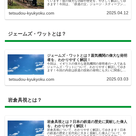
ています！彼の偉大な功績や歴史を、やさしく解説してゆ
きます！今回は、「鉄道の父」ジョージ・スティーブンソ
ンの紹介今回紹介する鉄道の偉人は、「ロコモーション
号」に代表される、イギリスではじめ...
2025.04.12
tetsudou-kyukyoku.com
ジェームズ・ワットとは？
ジェームズ・ワットとは？蒸気機関の偉大な発明
者を、わかりやすく解説！
今回は、イギリスの偉大な蒸気機関の発明者の一人である
ジェームズ・ワットについて、わかりやすく解説してゆき
ます！今回の内容は鉄道の技術の発明にも大いに関係して
きますので、この機会にしっかり学んでいきましょう！
【広告】蒸気機関を実用化した、ジェ...
2025.03.03
tetsudou-kyukyoku.com
岩倉具視とは？
岩倉具視とは？日本の鉄道の歴史に貢献した偉人
を、わかりやすく解説！
岩倉具視について、わかりやすく解説してゆきます！日本
の鉄道の歴史と近代化に大きく貢献した偉人について、や