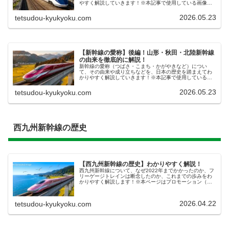
やすく解説していきます！※本記事で使用している画像
は、あくまで AIによるイメージ画像です。実物の車両や風
景などとは異なりますので、あ...
2026.05.23
tetsudou-kyukyoku.com
【新幹線の愛称】後編！山形・秋田・北陸新幹線
の由来を徹底的に解説！
新幹線の愛称（つばさ・こまち・かがやきなど）につい
て、その由来や成り立ちなどを、日本の歴史を踏まえてわ
かりやすく解説していきます！※本記事で使用している画
像は、あくまで AIによるイメージ画像です。実物の車両や
風景などとは異なりますので、あ...
2026.05.23
tetsudou-kyukyoku.com
西九州新幹線の歴史
【西九州新幹線の歴史】わかりやすく解説！
西九州新幹線について、なぜ2022年までかかったのか、フ
リーゲージトレインは断念したのか、これまでの歩みをわ
かりやすく解説します！※本ページはプロモーション（広
告）が含まれています。西九州新幹線とは西九州新幹線
は、​最新のN700Sという車...
2026.04.22
tetsudou-kyukyoku.com