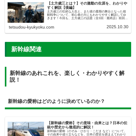
【土方歳三とは？】その激動の生涯を、わかりや
すく解説【後編】
土方歳三の壮絶な人生と、また彼の最期の舞台となった箱
館戦争について、初心者の方にもわかりやすく解説してゆ
きます！今回も、土方歳三の話題（全3回・最終話）前回の
記事では、 大政奉還、戊辰戦争のはじまり 甲州勝沼こうし
ゅうかつぬまでの敗北 千葉...
2025.10.30
tetsudou-kyukyoku.com
新幹線関連
新幹線のあれこれを、楽しく・わかりやすく解
説！
新幹線の愛称はどのように決めているのか？
【新幹線の愛称】その意味・由来とは？日本の伝
統や歴史から徹底的に解説！
新幹線の愛称（のぞみ・ひかり・こだま など）について、
その由来や成り立ちなどを、日本の歴史を踏まえてわかり