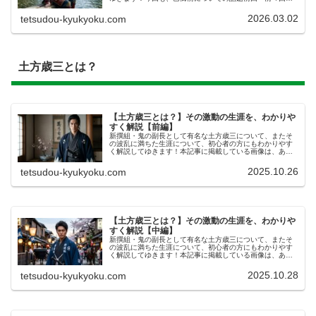
続いて、今回も​​巴御前ともえごぜんという、源平合戦げん
ぺいかっせんを駆け抜けてきた...
2026.03.02
tetsudou-kyukyoku.com
土方歳三とは？
【土方歳三とは？】その激動の生涯を、わかりや
すく解説【前編】
新撰組・鬼の副長として有名な土方歳三について、またそ
の波乱に満ちた生涯について、初心者の方にもわかりやす
く解説してゆきます！本記事に掲載している画像は、あく
までAIによるイメージです。実物・史実とは異なる描写が
ある場合がありますので、ご了承...
2025.10.26
tetsudou-kyukyoku.com
【土方歳三とは？】その激動の生涯を、わかりや
すく解説【中編】
新撰組・鬼の副長として有名な土方歳三について、またそ
の波乱に満ちた生涯について、初心者の方にもわかりやす
く解説してゆきます！本記事に掲載している画像は、あく
までAIによるイメージです。実物とは異なる描写がある場
合がありますので、ご了承くださ...
2025.10.28
tetsudou-kyukyoku.com