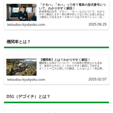
「クモハ」「キハ」って何？電車の形式番号につ
いて、わかりやすく解説！
鉄道車両の記号「クモハ」「キハ」などについて、わかり
やすく解説します！初心者や詳しくない方にも楽しめるよ
う解説してゆきます！※本ページはプロモーション（広
告）が含まれています。本記事で使われている画像は、あ
くまでAIによるイメージ画像です。...
2025.06.25
tetsudou-kyukyoku.com
機関車とは？
【機関車】とは？わかりやすく解説！
機関車とは何か？について、その役割や歴史なども含め
て、基本からやさしく・わかりやすく解説してゆきま
す！！トー◯スに関しての解説、じゃないよ！！本記事で
掲載している画像は、あくまでAIによるイメージです。実
物とは異なる描写がある場合があります...
2025.02.07
tetsudou-kyukyoku.com
D51（デゴイチ）とは？