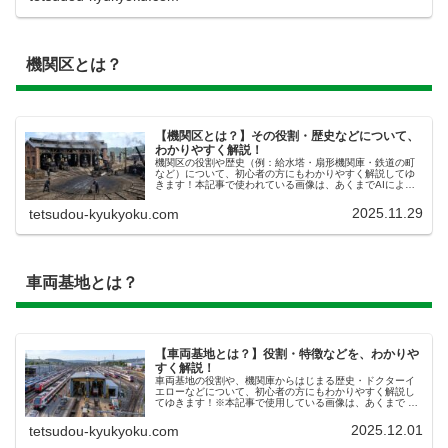
機関区とは？
【機関区とは？】その役割・歴史などについて、
わかりやすく解説！
機関区の役割や歴史（例：給水塔・扇形機関庫・鉄道の町
など）について、初心者の方にもわかりやすく解説してゆ
きます！本記事で使われている画像は、あくまでAIによる
イメージ画像です。実際のものとは無関係であり、また異
なる場合がございますので、あら...
2025.11.29
tetsudou-kyukyoku.com
車両基地とは？
【車両基地とは？】役割・特徴などを、わかりや
すく解説！
​車両基地の役割や、機関庫からはじまる歴史・ドクターイ
エローなどについて、初心者の方にもわかりやすく解説し
てゆきます！※本記事で使用している画像は、あくまで AI
によるイメージ画像です。実物の車両や風景などとは異な
りますので、あらかじめご了...
2025.12.01
tetsudou-kyukyoku.com