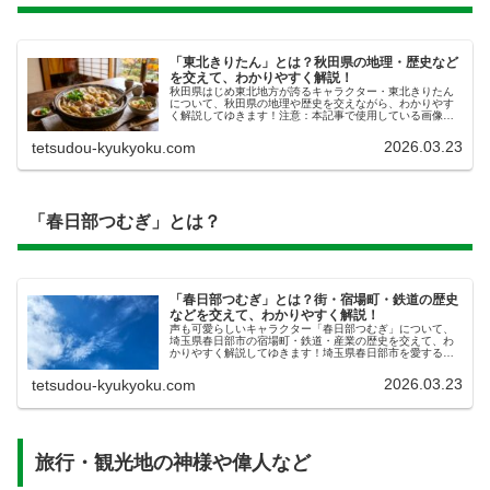
「東北きりたん」とは？秋田県の地理・歴史など
を交えて、わかりやすく解説！
秋田県はじめ東北地方が誇るキャラクター・東北きりたん
について、秋田県の地理や歴史を交えながら、わかりやす
く解説してゆきます！注意：本記事で使用している画像
は、全てAI作成によるイメージです。実物とは全く関係が
ございませんので、ご了承ください...
2026.03.23
tetsudou-kyukyoku.com
「春日部つむぎ」とは？
「春日部つむぎ」とは？街・宿場町・鉄道の歴史
などを交えて、わかりやすく解説！
声も可愛らしいキャラクター「春日部つむぎ」について、
埼玉県春日部市の宿場町・鉄道・産業の歴史を交えて、わ
かりやすく解説してゆきます！​埼玉県春日部市を愛する
「春日部つむぎ」さん今やYouTubeなど様々なメディアに
おいてたくさん登場する「春...
2026.03.23
tetsudou-kyukyoku.com
旅行・観光地の神様や偉人など