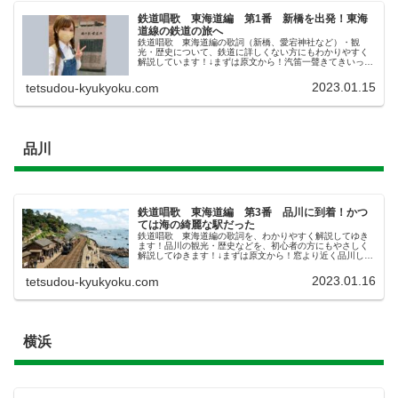
鉄道唱歌 東海道編 第1番 新橋を出発！東海
道線の鉄道の旅へ
鉄道唱歌 東海道編の歌詞（新橋、愛宕神社など）・観
光・歴史について、鉄道に詳しくない方にもわかりやすく
解説しています！↓まずは原文から！汽笛一聲きてきいっせ
い新橋しんばしをはや我わが汽車は離れたり愛宕あたごの
山に入りのこる月を旅路たびじの友...
2023.01.15
tetsudou-kyukyoku.com
品川
鉄道唱歌 東海道編 第3番 品川に到着！かつ
ては海の綺麗な駅だった
鉄道唱歌 東海道編の歌詞を、わかりやすく解説してゆき
ます！品川の観光・歴史などを、初心者の方にもやさしく
解説してゆきます！↓まずは原文から！窓より近く品川しな
がわの臺場だいばも見えて波白なみしろく海のあなたにう
すがすむ山は上總かずさか房州ぼ...
2023.01.16
tetsudou-kyukyoku.com
横浜