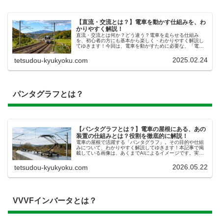
【直流・交流とは？】電車を動かす仕組みを、わ
かりやすく解説！
直流・交流とは何か？どう違う？電車を走らせる仕組み
を、初心者の方にも基本から楽しく・わかりやすく解説し
てゆきます！今回は、電車を動かすために必要な、「電
気」についての話題になります！完全に「理系」の話では
ありますが、なるべく「文系」みたいな...
2025.02.24
tetsudou-kyukyoku.com
パンタグラフとは？
【パンタグラフとは？】電車の屋根にある、あの
装置の仕組みとは？役割を徹底的に解説！
電車の屋根で活躍する「パンタグラフ」。その目的や仕組
みについて、わかりやすく解説してゆきます！本記事で掲
載している画像は、あくまでAIによるイメージです。実物
とは異なる描写がある可能性がありますので、ご了承くだ
さい。パンタグラフとは？鉄道に...
2026.05.22
tetsudou-kyukyoku.com
VVVFインバータとは？