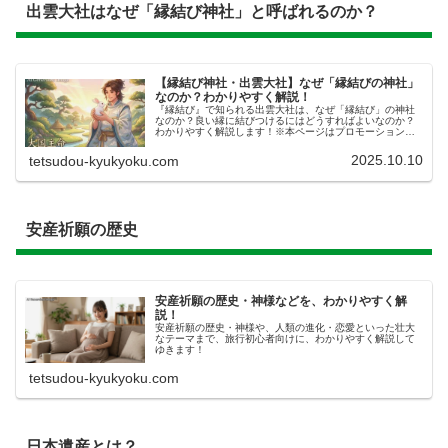
出雲大社はなぜ「縁結び神社」と呼ばれるのか？
【縁結び神社・出雲大社】なぜ「縁結びの神社」
なのか？わかりやすく解説！
『縁結び』で知られる出雲大社は、なぜ「縁結び」の神社
なのか？良い縁に結びつけるにはどうすればよいなのか？
わかりやすく解説します！※本ページはプロモーション
（広告）が含まれています。はじめに​今回は、「​出雲大社
はなぜ、縁結びの神社と呼ばれる...
2025.10.10
tetsudou-kyukyoku.com
安産祈願の歴史
安産祈願の歴史・神様などを、わかりやすく解
説！
安産祈願の歴史・神様や、人類の進化・恋愛といった壮大
なテーマまで、旅行初心者向けに、わかりやすく解説して
ゆきます！
tetsudou-kyukyoku.com
日本遺産とは？