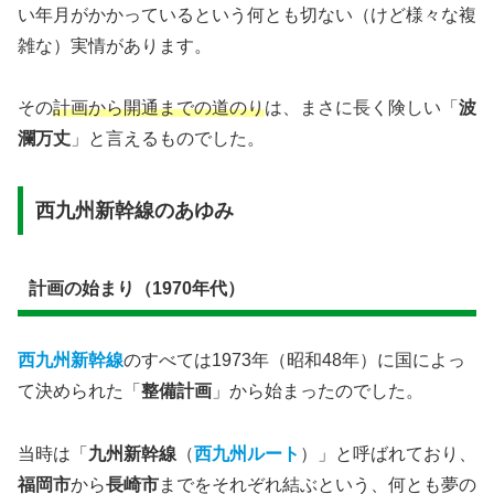
い年月がかかっているという何とも切ない（けど様々な複
雑な）実情があります。
その
計画から開通までの道のり
は、まさに長く険しい「
波
瀾万丈
」と言えるものでした。
​西九州新幹線のあゆみ
​計画の始まり（1970年代）
西九州新幹線
のすべては1973年（昭和48年）に国によっ
て決められた「
整備計画
」から始まったのでした。
当時は「
九州新幹線
（
西九州ルート
）」と呼ばれており、
福岡市
から
長崎市
までをそれぞれ結ぶという、何とも夢の