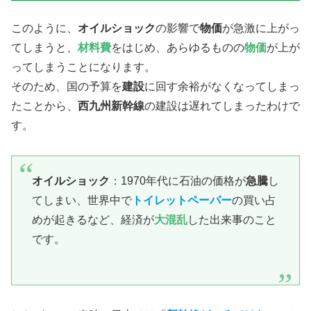
このように、
オイルショック
の影響で​
物価
が急激に上がっ
てしまうと、
材料費
をはじめ、あらゆるものの
物価
が上が
ってしまうことになります。
そのため、国の予算を
建設
に回す余裕がなくなってしまっ
たことから、
西九州新幹線
の建設は遅れてしまったわけで
す。
オイルショック
：1970年代に石油の価格が
急騰
し
てしまい、世界中で
トイレットペーパー
の買い占
めが起きるなど、経済が
大混乱
した出来事のこと
です。