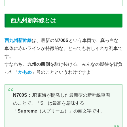
西九州新幹線とは
西九州新幹線
は、​最新の
N700S
という車両で、真っ白な
車体に赤いラインが特徴的な、とってもおしゃれな列車で
す。
すなわち、
九州の西側
を駆け抜ける、みんなの期待を背負
った「
かもめ
」号のことというわけですよ！
​N700S
：JR東海が開発した最新型の新幹線車両
のことで、「S」は最高を意味する
「
Supreme
（スプリーム）」の頭文字です。