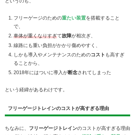
というのも、
フリーゲージのための
重たい装置
を搭載すること
で、
車体が重くなりすぎ
て
故障
が相次ぎ、
線路にも重い負担がかかり傷めやすく、
しかも導入やメンテナンスのための
コスト
も高すぎ
ることから、
2018年にはついに導入が
断念
されてしまった
という経緯があるわけです。
フリーゲージトレインのコストが高すぎる理由
ちなみに、
フリーゲージトレイン
のコストが高すぎる理由