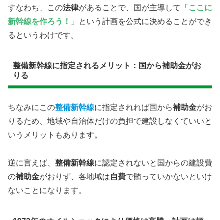
すなわち、この
法律
があることで、国が主導して「
ここに
新幹線を作ろう！
」という計画を公式に決めることができ
るというわけです。
整備新幹線に指定されるメリット：国から補助金がお
りる
ちなみにこの
整備新幹線
に指定されれば国から
補助金
がお
りるため、地域や自治体だけの負担で建設しなくていいと
いうメリットもあります。
逆に言えば、
整備新幹線
に認定されないと国からの建設費
の
補助金
がおりず、各地域は
自費
で賄っていかないといけ
ないことになります。