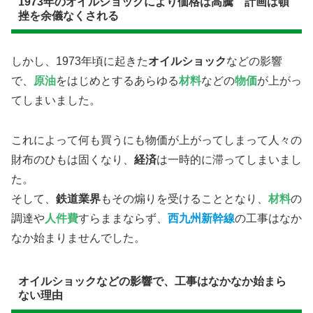
1973年のオイルショックにより価格は高騰 計画は頓
挫を余儀なくされる
しかし、1973年頃に起きた
オイルショック
などの影響
で、
原油
をはじめとするあらゆる
材料
などの
物価
が上がっ
てしまいました。
これによって何も買うにも物価が上がってしまって人々の
財布のひもは固くなり、
経済
は一時的に滞ってしまいまし
た。
そして、
鉄道業界
もその煽りを受けることとなり、
材料
の
調達や
人件費
すらままならず、
西九州新幹線
の工事はなか
なか始まりませんでした。
​オイルショックなどの影響で、工事はなかなか始まら
ない理由