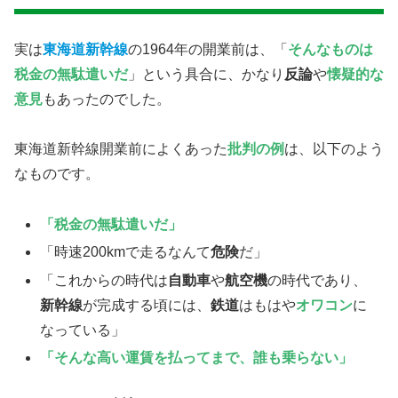
実は
東海道新幹線
の1964年の開業前は、「
そんなものは
税金の無駄遣いだ
」という具合に、かなり
反論
や
懐疑的な
意見
もあったのでした。
東海道新幹線開業前によくあった
批判の例
は、以下のよう
なものです。
「税金の無駄遣いだ」
「時速200kmで走るなんて
危険
だ」
「これからの時代は
自動車
や
航空機
の時代であり、
新幹線
が完成する頃には、
鉄道
はもはや
オワコン
に
なっている」
「そんな高い運賃を払ってまで、誰も乗らない」