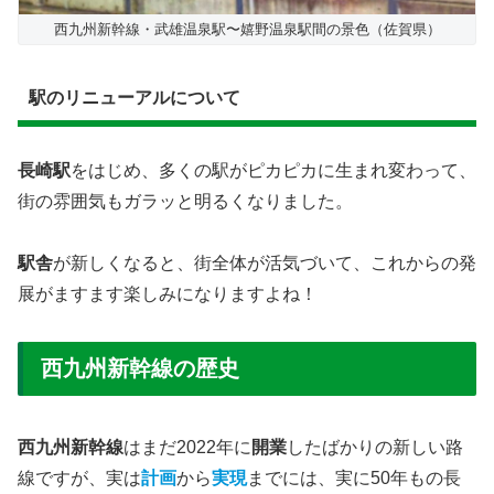
西九州新幹線・武雄温泉駅〜嬉野温泉駅間の景色（佐賀県）
​駅のリニューアルについて
長崎駅
をはじめ、多くの駅がピカピカに生まれ変わって、
街の雰囲気もガラッと明るくなりました。
駅舎
が新しくなると、街全体が活気づいて、これからの発
展がますます楽しみになりますよね！
西九州新幹線の歴史
西九州新幹線
はまだ​2022年に
開業
したばかりの新しい路
線ですが、実は
計画
から
実現
までには、実に50年もの長