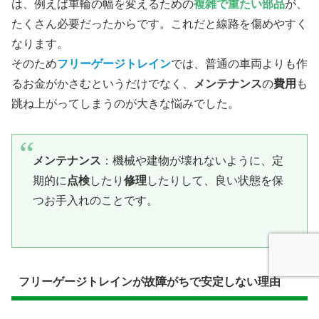
は、例えば​車輪の幅を変えるための
複雑で重たい部品
が、
たくさん必要だったからです。これだと線路を傷めやすく
なります。
そのため
フリーゲージトレイン
では、普通の車両よりも作
るお金がかさむというだけでなく、
メンテナンス
の
費用
も
跳ね上がってしまうのが大きな悩みでした。
メンテナンス
：機械や建物が壊れないように、定
期的に
点検
したり
修理
したりして、良い状態を保
つお手入れのことです。
フリーゲージトレインが故障がちで安定しない理由