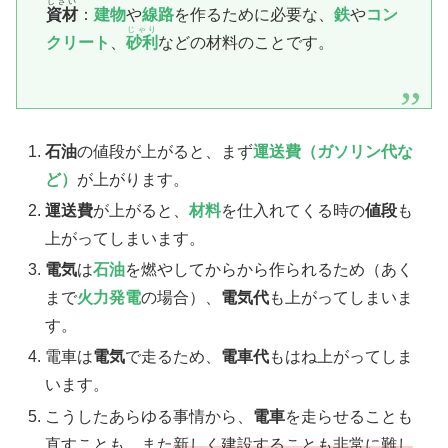
しざい
資材
：
建物
や
線路
を作るために必要な、
鉄
や
コン
じゃり
クリート
、
砂利
などの材料のことです。
石油
の値段が上がると、まず
運送費（ガソリン代な
ど）
が上がります。
運送費
が上がると、
材料
を仕入れてくる時の
値段
も
上がってしまいます。
電気
は
石油
を燃やしてからから作られるため（あく
まで
火力発電
の場合）、
電気代
も上がってしまいま
す。
電車は
電気
で走るため、
電車代
もはね上がってしま
います。
こうしたあらゆる事情から、
電車
を走らせることも
直すことも、また
新しく建設することも非常に難し