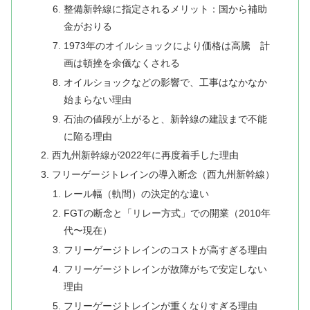
整備新幹線に指定されるメリット：国から補助
金がおりる
1973年のオイルショックにより価格は高騰 計
画は頓挫を余儀なくされる
​オイルショックなどの影響で、工事はなかなか
始まらない理由
​石油の値段が上がると、新幹線の建設まで不能
に陥る理由
西九州新幹線が2022年に再度着手した理由
フリーゲージトレインの導入断念（西九州新幹線）
​レール幅（軌間）の決定的な違い
​FGTの断念と「リレー方式」での開業（2010年
代〜現在）
フリーゲージトレインのコストが高すぎる理由
フリーゲージトレインが故障がちで安定しない
理由
フリーゲージトレインが重くなりすぎる理由