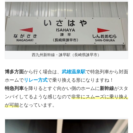
西九州新幹線・諫早駅（長崎県諫早市）
博多方面
から行く場合は、
武雄温泉駅
で特急列車から対面
ホームで
リレー方式
で乗り換える形になりますね！
特急列車
を降りるとすぐ向かい側のホームに
新幹線
がスタ
ンバイしてるような感じなので
非常にスムーズに乗り換え
が可能
となっています。