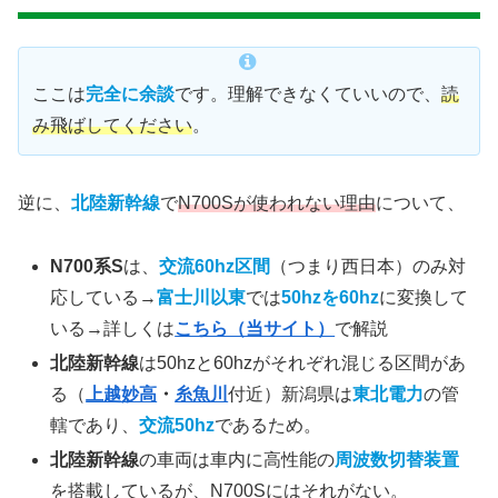
ここは
完全に余談
です。理解できなくていいので、
読
み飛ばしてください
。
逆に、
北陸新幹線
で
N700Sが使われない理由
について、
N700系S
は、
交流60hz区間
（つまり西日本）のみ対
応している→
富士川以東
では
50hzを60hz
に変換して
いる→詳しくは
こちら（当サイト）
で解説
北陸新幹線
は50hzと60hzがそれぞれ混じる区間があ
る（
上越妙高
・
糸魚川
付近）新潟県は
東北電力
の管
轄であり、
交流50hz
であるため。
北陸新幹線
の車両は車内に高性能の
周波数切替装置
を搭載しているが、N700Sにはそれがない。