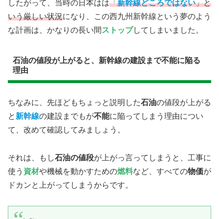
したがって、当時の日本はは
「
新幹線どころではない
」と
いう厳しい状況
になり、この西九州新幹線という夢のよう
な計画は、かなりの長い間
ストップ
してしまいました。
​石油の値段が上がると、新幹線の建設まで不能に陥る
理由
ちなみに、先ほどもちょっと説明した
石油
の値段が上がる
と
新幹線
の建設までもが
不能
に陥ってしまう理由につい
て、改めて確認してみましょう。
それは、もし​
石油の値段
が上がっ言ってしまうと、工事に
使う
資材
や機械を動かすための
燃料
など、すべての
物価
が
ドカンと上がってしまうからです。