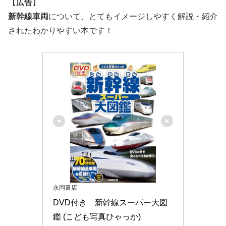
【
広告
】
新幹線車両
について、とてもイメージしやすく解説・紹介
されたわかりやすい本です！
永岡書店
DVD付き　新幹線スーパー大図
鑑 (こども写真ひゃっか)