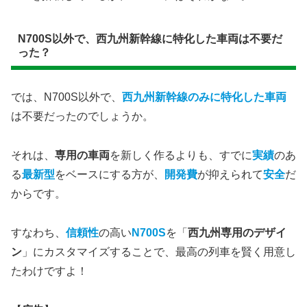
N700S以外で、西九州新幹線に特化した車両は不要だ
った？
では、N700S以外で、
西九州新幹線のみに特化した車両
は不要だったのでしょうか。
それは、
専用の車両
を新しく作るよりも、すでに
実績
のあ
る
最新型
をベースにする方が、
開発費
が抑えられて
安全
だ
からです。
すなわち、
信頼性
の高い
N700S
を「
西九州専用のデザイ
ン
」にカスタマイズすることで、最高の列車を賢く用意し
たわけですよ！