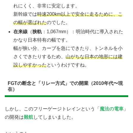
れにくく、非常に安定します。
新幹線では
時速200km以上で安全に走るために、こ
の幅が選ばれた
のでした。
在来線
（
狭軌
：1,067mm）：明治時代に導入された
かなり日本特有の幅です。
​幅が狭い分、カーブを急にできたり、トンネルを小
さくできたりするため、
山がちな日本の地形には建
設しやすかった
というわけですね。
​FGTの断念と「リレー方式」での開業（2010年代〜現
在）
​しかし、このフリーゲージトレインという「
魔法の電車
」
の開発は
難航
してしまいました。