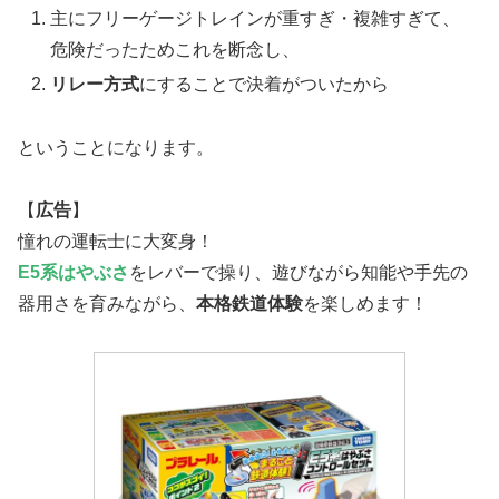
主にフリーゲージトレインが重すぎ・複雑すぎて、
危険だったためこれを断念し、
リレー方式
にすることで決着がついたから
ということになります。
【
広告
】
憧れの運転士に大変身！
E5系はやぶさ
をレバーで操り、遊びながら知能や手先の
器用さを育みながら、
本格鉄道体験
を楽しめます！