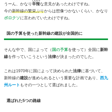
しんらつ
うーん、かなり
辛辣
な意見があったわけですね。
今の
新幹線の繁栄ぶり
からは想像つかないくらい、かなり
ボロクソ
に言われていたわけですね。
国の予算を使った新幹線の建設が全国的に
そんな中で、国によって（
国の予算
を使って）全国に
新幹
線
を作っていこうという
法律
が決まったのでした。
これは1970年に国によって決められた
法律
に基づいて、
新幹線の
建設
が進められるという重要な計画であり、
西九
州ルート
もその一つとして選ばれました。
​選ばれた5つの路線