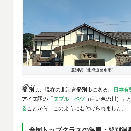
登別駅（北海道登別市）
のぼりべつ
登別
は、現在の北海道
登別市
にある、
日本有
アイヌ語
の「
ヌプル・ペツ
（白い色の川）」
る
ことから、このように名付けられました。
全国トップクラスの温泉・登別温