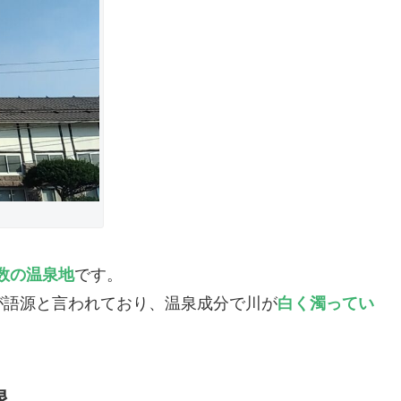
数の温泉地
です。
が語源と言われており、温泉成分で川が
白く濁ってい
泉