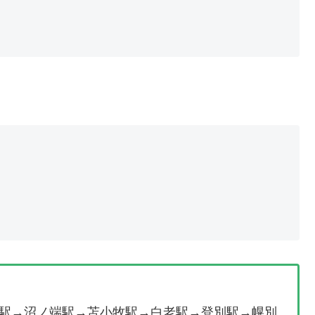
駅→沼ノ端駅→苫小牧駅→白老駅→登別駅→幌別