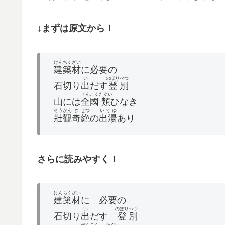
↓まずは原文から！
けんちく
ざい
建築
材
に必要の
い
のぼり
べつ
石切り
出
だす
登
別
ぜんこく
たぐい
山には
全國
類
ひなき
そうかん
き
ぜつ
いでゆ
壯觀
奇
絶
の
出湯
あり
さらに読みやすく！
けんちく
ざい
建築
材
に 必要の
い
のぼり
べつ
石切り
出
だす
登
別