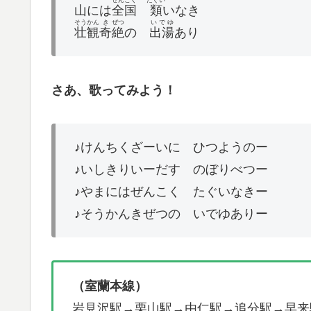
ぜんこく
たぐい
山には
全国
類
いなき
そうかん
き
ぜつ
いでゆ
壮観
奇
絶
の
出湯
あり
さあ、歌ってみよう！
♪けんちくざーいに ひつようのー
♪いしきりいーだす のぼりべつー
♪やまにはぜんこく たぐいなきー
♪そうかんきぜつの いでゆありー
（室蘭本線）
岩見沢駅→栗山駅→由仁駅→追分駅→早来