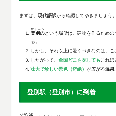
まずは、
現代語訳
から確認してゆきましょう
ぼりべつ
登別の
という場所は、建物を作るための
る。
​しかし、それ以上に驚くべきなのは、こ
​したがって、
全国どこを探しても
これほ
壮大で珍しい景色（奇絶）
が広がる
温泉
登別駅（登別市）に到着
しらおいえき