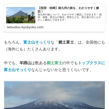
【指宿・枕崎】南九州の旅を、わかりやすく解
説！
南九州の旅について、わかりやすく解説してゆきます！ 指
宿・枕崎・西大山の観光・歴史などを、初心者の方にもや
さしく解説してゆきます！
tetsudou-kyukyoku.com
もちろん、
富士山そっくり
な「
郷土富士
」は、全国他にも
（海外にも）たくさんあります。
中でも、
羊蹄山
は数ある
郷土富士
の中でも
トップクラスに
富士山そっくり
なんじゃないかと思うくらいです。