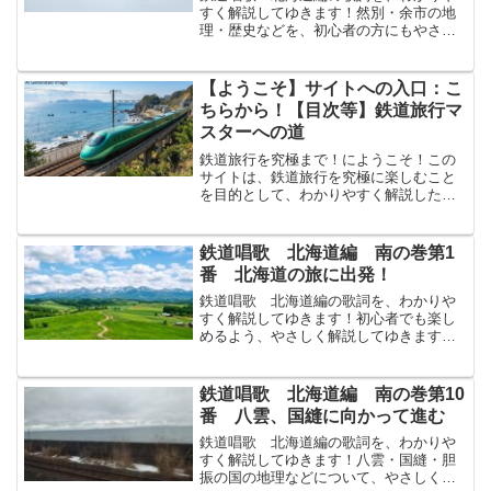
すく解説してゆきます！然別・余市の地
理・歴史などを、初心者の方にもやさし
く解説してゆきます！↓まずは原文から！
鑛山こうざん名なたかき然別しかりべつ
林檎りんごの實みのる餘市よいち村むら
【ようこそ】サイトへの入口：こ
夕風ゆうかぜさむく秋あ...
ちらから！【目次等】鉄道旅行マ
スターへの道
鉄道旅行を究極まで！にようこそ！この
サイトは、鉄道旅行を究極に楽しむこと
を目的として、わかりやすく解説したサ
イトです！鉄道の基本的知識鉄道の技術
関連など わかりやすく解説！直流・交
流とは？パンタグラフとは？VVVFインバ
鉄道唱歌 北海道編 南の巻第1
ータとは？鉄道のモー...
番 北海道の旅に出発！
鉄道唱歌 北海道編の歌詞を、わかりや
すく解説してゆきます！初心者でも楽し
めるよう、やさしく解説してゆきます！↓
まずは原文から！千里せんりの林はやし
萬里ばんりの野の四面しめんは海うみに
圍かこまれてわが帝国ていこくの無盡庫
鉄道唱歌 北海道編 南の巻第10
むじんこと世よに名なざ...
番 八雲、国縫に向かって進む
鉄道唱歌 北海道編の歌詞を、わかりや
すく解説してゆきます！八雲・国縫・胆
振の国の地理などについて、やさしく解