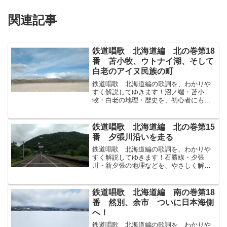
関連記事
鉄道唱歌 北海道編 北の巻第18
番 苫小牧、ウトナイ湖、そして
白老のアイヌ民族の町
鉄道唱歌 北海道編の歌詞を、わかりや
すく解説してゆきます！沼ノ端・苫小
牧・白老の地理・歴史を、初心者にもや
さしく解説してゆきます！↓まずは原文か
ら！白鳥はくちょうおるゝ沼ぬまの端は
た鰯いわしの取とるゝ苫小牧とまこまい
鉄道唱歌 北海道編 北の巻第15
降ふり積つむ雪ゆきの白老...
番 夕張川沿いを走る
鉄道唱歌 北海道編の歌詞を、わかりや
すく解説してゆきます！石勝線・夕張
川・新夕張の地理などを、やさしく解説
してゆきます！↓まずは原文から！時節じ
せつは秋あきよ入日いりびさす夕張川ゆ
うばりがわの夕ゆうげしき名所めいしょ
鉄道唱歌 北海道編 南の巻第18
は河端かわばた瀧たきの上...
番 然別、余市 ついに日本海側
へ！
鉄道唱歌 北海道編の歌詞を、わかりや