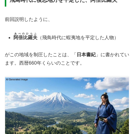
飛鳥時代に後志地方を平定した、阿倍比羅夫
前回説明したように、
あべのひらふ
阿倍比羅夫
（飛鳥時代に蝦夷地を平定した人物）
がこの地域を制圧したことは、「
日本書紀
」に書かれてい
ます。西暦660年くらいのことです。