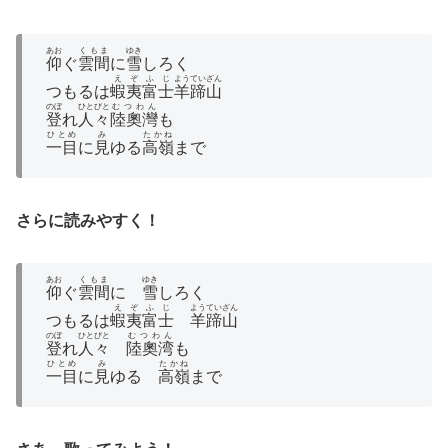
あお
くもま
ゆき
仰
ぐ
雲間
に
雪
しろく
えぞふじ
ようていざん
つもるは
蝦夷富士
羊蹄山
のぼ
ひとびと
むつわん
登
れ
人々
陸奧灣
も
ひとめ
み
たかね
一目
に
見
ゆる
高嶺
まで
さらに読みやすく！
あお
くもま
ゆき
仰
ぐ
雲間
に
雪
しろく
えぞふじ
ようていざん
つもるは
蝦夷富士
羊蹄山
のぼ
ひとびと
むつわん
登
れ
人々
陸奧湾
も
ひとめ
み
たかね
一目
に
見
ゆる
高嶺
まで