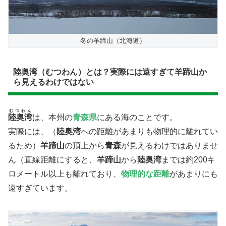
冬の羊蹄山（北海道）
陸奥湾（むつわん）とは？実際には遠すぎて羊蹄山か
ら見えるわけではない
むつわん
陸奥湾
は、​本州の
青森県
にある海のことです。
実際には、（
陸奥湾
への距離があまりも物理的に離れてい
るため）
羊蹄山
の頂上から
青森
が見えるわけではありませ
ん（直線距離にすると、
羊蹄山
から
陸奥湾
までは約200キ
ロメートル以上も離れており、
物理的な距離
があまりにも
遠すぎています。