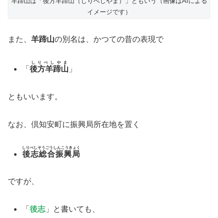
羊蹄山は「後方羊蹄山（しりべしやま）」ともいう（画像はAIによる
イメージです）
また、
羊蹄山
の別名は、かつての昔の表現で
しりべしやま
「
後方羊蹄山
」
ともいいます。
なお、倶知安町に振興局所在地を置く
しりべしそうごうしんこうきょく
後志総合振興局
ですが、
「
後志
」と書いても、