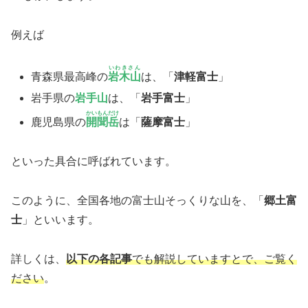
例えば
いわきさん
青森県最高峰の
岩木山
は、「
津軽富士
」
岩手県の
岩手山
は、「
岩手富士
」
かいもんだけ
鹿児島県の
開聞岳
は「
薩摩富士
」
といった具合に呼ばれています。
このように、全国各地の富士山そっくりな山を、「
郷土富
士
」といいます。
詳しくは、
以下の各記事
でも解説していますとで、ご覧く
ださい
。