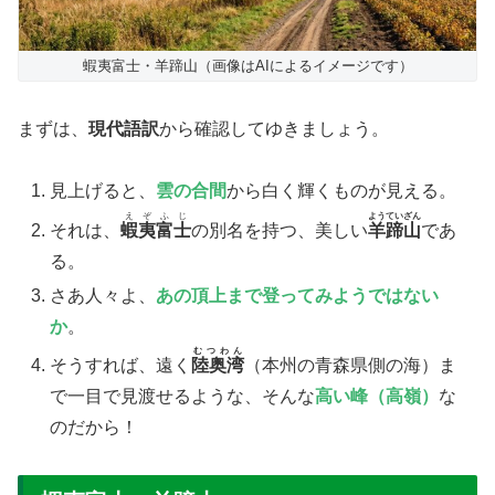
蝦夷富士・羊蹄山（画像はAIによるイメージです）
まずは、
現代語訳
から確認してゆきましょう。
​見上げると、
雲の合間
から白く輝くものが見える。
えぞふじ
ようていざん
​それは、
蝦夷富士
の別名を持つ、美しい
羊蹄山
であ
る。
​さあ人々よ、
あの頂上まで登ってみようではない
か
。
むつわん
​そうすれば、遠く
陸奥湾
（本州の青森県側の海）ま
で一目で見渡せるような、そんな
高い峰（高嶺）
な
のだから！