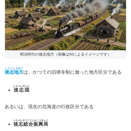
明治時代の後志地方（画像はAIによるイメージです）
しりべしちほう
後志地方
は、かつての旧律令制に倣った地方区分である
しりべしのくに
後志国
あるいは、現在の北海道の行政区分である
しりべしそうごうしんこうきょく
後志総合振興局