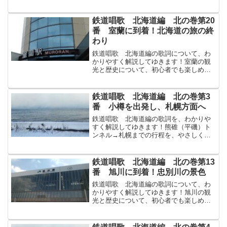
説してゆきます！↓まずは原文から！海邊
うみべづたひに早はやいつか過すぐる膽
振いぶりの國境くにざかい八雲やくもに
鉄道唱歌 北海道編 北の巻第20
續つづく國縫くんぬいは...
番 室蘭に到着！北海道の旅の終
わり
鉄道唱歌 北海道編の歌詞について、わ
かりやすく解説してゆきます！室蘭の観
光と歴史について、初心者でも楽しめる
よう解説してゆきます！↓まずは原文か
ら！幌別ほろべつ輪西わにし打ち過ぎて
はや室蘭むろらんに着つきにけり青森あ
鉄道唱歌 北海道編 北の巻第3
おもりまでは海うみ一ひと...
番 小樽を出発し、札幌方面へ
鉄道唱歌 北海道編の歌詞を、わかりや
すく解説してゆきます！熊碓（平磯）ト
ンネル→札幌までの行程を、やさしく解
説してゆきます！↓まずは原文から！間も
なくくゞる熊くま碓うすのトンネル出で
でゝ廣々ひろびろと 北に見渡みわたす
鉄道唱歌 北海道編 北の巻第13
日本海にほんかい末すえ...
番 旭川に到着！忠別川の景色
鉄道唱歌 北海道編の歌詞について、わ
かりやすく解説してゆきます！旭川の観
光と歴史について、初心者でも楽しめる
よう解説してゆきます！↓まずは原文か
ら！原野げんやの西にしに位くらいして
師團しだんおかるゝ旭川あさひかわ離宮