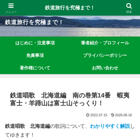
鉄道旅行を究極まで楽しむノウハウを、わかりやすく解説しています！
鉄道旅行を究極まで！
メニュー
検索
鉄道旅行を究極まで！
はじめに・注意事項
筆者紹介・プロフィール
免責事項
プライバシーポリシー
著作権について
お問い合わせ
鉄道唱歌 北海道編 南の巻第14番 蝦夷
富士・羊蹄山は富士山そっくり！
2022.07.15
2026.06.16
鉄道唱歌 北海道編
の歌詞について、
わかりやすく解説
し
てゆきます！