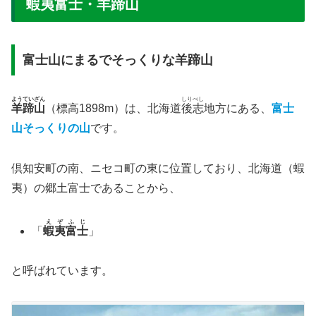
蝦夷富士・羊蹄山
富士山にまるでそっくりな羊蹄山
ようていざん
しりべし
羊蹄山
（標高1898m）は、北海道
後志
地方にある、
富士
山そっくりの山
です。
倶知安町の南、ニセコ町の東に位置しており、北海道（蝦
夷）の郷土富士であることから、
えぞふじ
「
蝦夷富士
」
と呼ばれています。