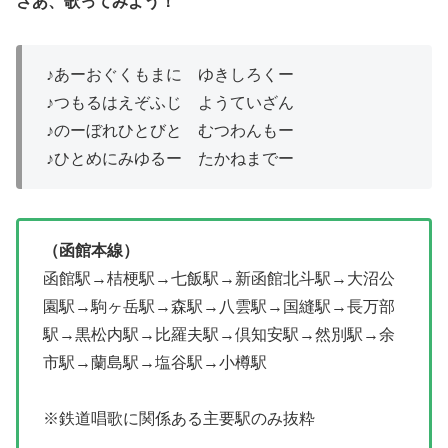
さあ、歌ってみよう！
♪あーおぐくもまに ゆきしろくー
♪つもるはえぞふじ ようていざん
♪のーぼれひとびと むつわんもー
♪ひとめにみゆるー たかねまでー
（函館本線）
函館駅→桔梗駅→七飯駅→新函館北斗駅→大沼公
園駅→駒ヶ岳駅→森駅→八雲駅→国縫駅→長万部
駅→黒松内駅→比羅夫駅→倶知安駅→然別駅→余
市駅→蘭島駅→塩谷駅→小樽駅
※鉄道唱歌に関係ある主要駅のみ抜粋