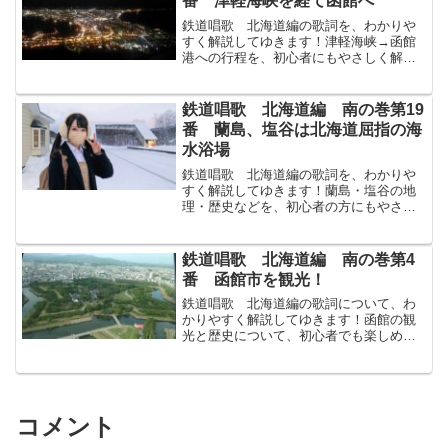
番 津軽海峡を経て函館へ
鉄道唱歌 北海道編の歌詞を、わかりや
すく解説してゆきます！津軽海峡→函館
港への行程を、初心者にもやさしく解説
してゆきます！↓まずは原文から！いざひ
とめぐり見みて來こんと津輕つがる海峽
かいきょう跡あとにして巴ともえの形か
鉄道唱歌 北海道編 南の巻第19
たちに漕こぎ入いればこ...
番 蘭島、塩谷は北海道屈指の海
水浴場
鉄道唱歌 北海道編の歌詞を、わかりや
すく解説してゆきます！蘭島・塩谷の地
理・歴史などを、初心者の方にもやさし
く解説してゆきます！↓まずは原文から！
蘭島らんしま鹽谷しおやの海邊うみべに
は樂たのしき海士あまの里さと見みえて
鉄道唱歌 北海道編 南の巻第4
鰊にしん網あみ引ひく春...
番 函館市を観光！
鉄道唱歌 北海道編の歌詞について、わ
かりやすく解説してゆきます！函館の観
光と歴史について、初心者でも楽しめる
よう解説してゆきます！↓まずは原文か
ら！出船入船でふねいりふねひまもなく
商業しょうぎょう貿易ぼうえき北海ほっ
かいの關門かんもん占しめ...
コメント