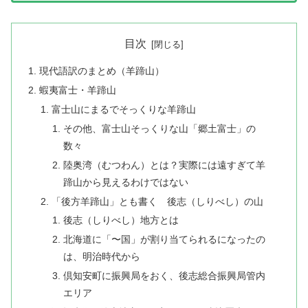
目次
現代語訳のまとめ（羊蹄山）
蝦夷富士・羊蹄山
富士山にまるでそっくりな羊蹄山
その他、富士山そっくりな山「郷土富士」の
数々
陸奥湾（むつわん）とは？実際には遠すぎて羊
蹄山から見えるわけではない
「後方羊蹄山」とも書く 後志（しりべし）の山
後志（しりべし）地方とは
北海道に「〜国」が割り当てられるになったの
は、明治時代から
倶知安町に振興局をおく、後志総合振興局管内
エリア