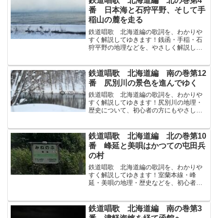
鉄道唱歌 北海道編 北の巻第4
りきゅうは美瑛びえい忠別...
番 日本海と石狩平野、そして手
稲山の麓を走る
鉄道唱歌 北海道編の歌詞を、わかりや
すく解説してゆきます！銭函・手稲・石
狩平野の地理などを、やさしく解説して
ゆきます！↓まずは原文から！海水浴と温
泉の錢函ぜにばこ輕川がるがわ過ぎ行け
ば右には手稻ていねの山高く左に石狩い
鉄道唱歌 北海道編 南の巻第12
しかり原はら廣ひろしさ...
番 尻別川の景色を進んでゆく
鉄道唱歌 北海道編の歌詞を、わかりや
すく解説してゆきます！尻別川の地理・
歴史について、初心者の方にもやさしく
解説してゆきます！↓まずは原文から！尻
別しりべつ川がわの水みずの聲こえ聞き
きつゝつつ上のぼる岸きしづたひ岩いわ
鉄道唱歌 北海道編 北の巻第10
おもしろく山やま深ふか...
番 峰延と美唄はかつての屯田兵
の村
鉄道唱歌 北海道編の歌詞を、わかりや
すく解説してゆきます！室蘭本線・峰
延・美唄の地理・歴史などを、初心者に
もやさしく解説してゆきます！↓まずは原
文から！岩見澤いわみざわにて交叉こう
させし室蘭むろらん線せんを左へとゆけ
鉄道唱歌 北海道編 南の巻第3
ば峰延みねのぶ美唄びばい...