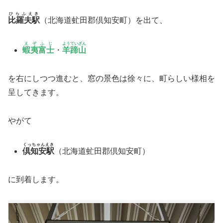
ひらふえき
比羅夫駅
（北海道虻田郡倶知安町）を出て、
えぞふじ
ようていざん
蝦夷富士
・
羊蹄山
を右にしつつ進むと、窓の景色は徐々に、町らしい様相を
呈してきます。
やがて
くっちゃんえき
倶知安駅
（北海道虻田郡倶知安町）
に到着します。