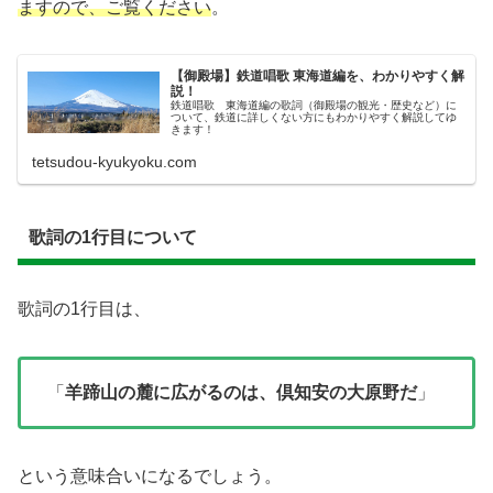
ますので、ご覧ください
。
【御殿場】鉄道唱歌 東海道編を、わかりやすく解
説！
鉄道唱歌 東海道編の歌詞（御殿場の観光・歴史など）に
ついて、鉄道に詳しくない方にもわかりやすく解説してゆ
きます！
tetsudou-kyukyoku.com
歌詞の1行目について
歌詞の1行目は、
「
羊蹄山の麓に広がるのは、倶知安の大原野だ
」
という意味合いになるでしょう。