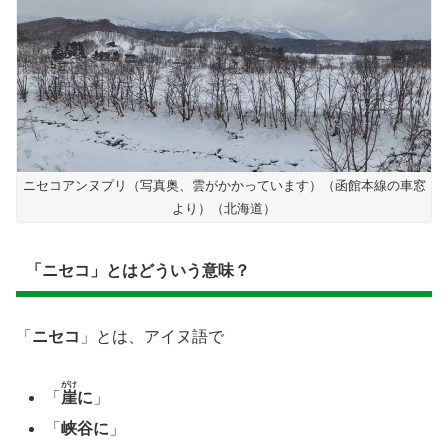
ニセコアンヌプリ（写真奥、雲がかかっています）（函館本線の車窓
より）（北海道）
「ニセコ」とはどういう意味？
「
ニセコ
」とは、アイヌ語で
がけ
「
崖
に
」
「
峡谷に
」