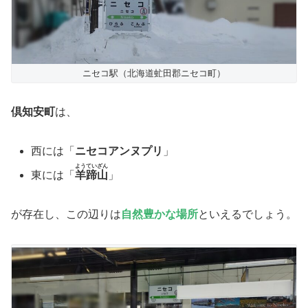
ニセコ駅（北海道虻田郡ニセコ町）
倶知安町
は、
西には「
ニセコアンヌプリ
」
ようていざん
東には「
羊蹄山
」
が存在し、この辺りは
自然豊かな場所
といえるでしょう。