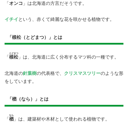
「
オンコ
」は北海道の方言だそうです。
イチイ
という、赤くて綺麗な花を咲かせる植物です。
「椴松（とどまつ）」とは
とどまつ
「
椴松
」は、北海道に広く分布するマツ科の一種です。
北海道の
針葉樹
の代表格で、
クリスマスツリー
のような形
をしています。
「楢（なら）」とは
なら
「
楢
」は、建築材や木材として使われる植物です。