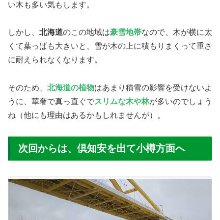
い木も多い気もします。
しかし、
北海道
のこの地域は
豪雪地帯
なので、木が横に太
くて葉っぱも大きいと、雪が木の上に積もりまくって重さ
に耐えられなくなります。
そのため、
北海道の植物
はあまり積雪の影響を受けないよ
うに、華奢で真っ直ぐで
スリムな木や林
が多いのでしょう
ね（他にも理由はあるかもしれませんが）。
次回からは、倶知安を出て小樽方面へ