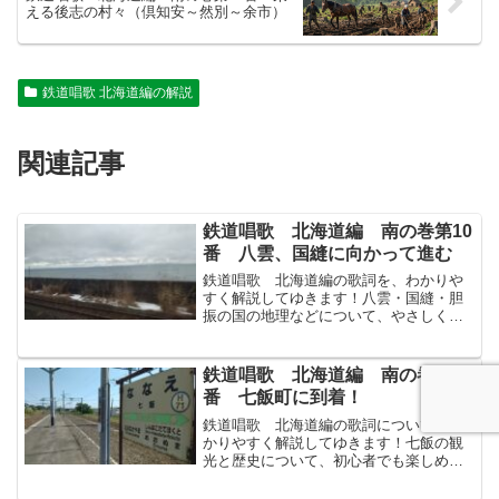
える後志の村々（倶知安～然別～余市）
鉄道唱歌 北海道編の解説
関連記事
鉄道唱歌 北海道編 南の巻第10
番 八雲、国縫に向かって進む
鉄道唱歌 北海道編の歌詞を、わかりや
すく解説してゆきます！八雲・国縫・胆
振の国の地理などについて、やさしく解
説してゆきます！↓まずは原文から！海邊
うみべづたひに早はやいつか過すぐる膽
振いぶりの國境くにざかい八雲やくもに
鉄道唱歌 北海道編 南の巻第6
續つづく國縫くんぬいは...
番 七飯町に到着！
鉄道唱歌 北海道編の歌詞について、わ
かりやすく解説してゆきます！七飯の観
光と歴史について、初心者でも楽しめる
よう解説してゆきます！↓まずは原文か
ら！人參にんじん植うゑて杉すぎ植うゑ