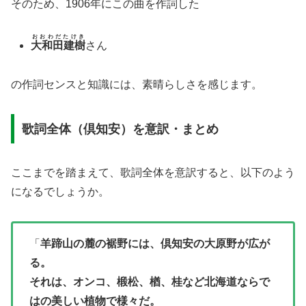
そのため、1906年にこの曲を作詞した
おおわだたけき
大和田建樹
さん
の作詞センスと知識には、素晴らしさを感じます。
歌詞全体（倶知安）を意訳・まとめ
ここまでを踏まえて、歌詞全体を意訳すると、以下のよう
になるでしょうか。
「
羊蹄山の麓の裾野には、倶知安の大原野が広が
る。
それは、オンコ、椴松、楢、桂など北海道ならで
はの美しい植物で様々だ。