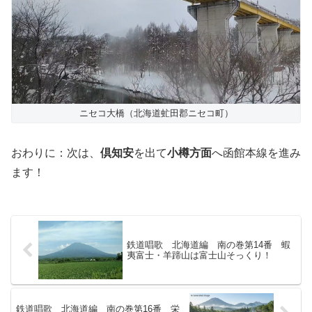
ニセコ大橋（北海道虻田郡ニセコ町）
おわりに：次は、
倶知安
を出て
小樽方面
へ函館本線を進み
ます！
鉄道唱歌 北海道編 南の巻第14番 蝦
夷富士・羊蹄山は富士山そっくり！
鉄道唱歌 北海道編 南の巻第16番 栄