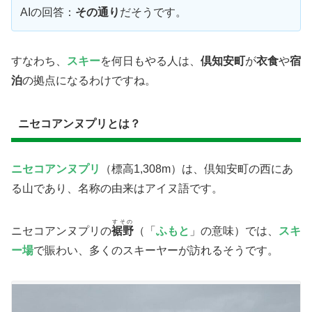
AIの回答：
その通り
だそうです。
すなわち、
スキー
を何日もやる人は、
倶知安町
が
衣食
や
宿
泊
の拠点になるわけですね。
ニセコアンヌプリとは？
ニセコアンヌプリ
（標高1,308m）は、倶知安町の西にあ
る山であり、名称の由来はアイヌ語です。
すその
ニセコアンヌプリの
裾野
（「
ふもと
」の意味）では、
スキ
ー場
で賑わい、多くのスキーヤーが訪れるそうです。