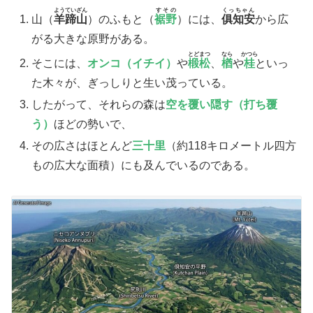
ようていざん
すその
くっちゃん
​山（
羊蹄山
）のふもと（
裾野
）には、
俱知安
から広
がる大きな原野がある。
とどまつ
なら
かつら
​そこには、
オンコ（イチイ）
や
椴松
、
楢
や
桂
といっ
た木々が、ぎっしりと生い茂っている。
​したがって、それらの森は
空を覆い隠す（打ち覆
う）
ほどの勢いで、
その広さはほとんど
三十里
（約118キロメートル四方
もの広大な面積）にも及んでいるのである。