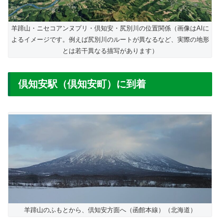
羊蹄山・ニセコアンヌプリ・倶知安・尻別川の位置関係（画像はAIに
よるイメージです。例えば尻別川のルートが異なるなど、実際の地形
とは若干異なる描写があります）
倶知安駅（倶知安町）に到着
羊蹄山のふもとから、倶知安方面へ（函館本線）（北海道）