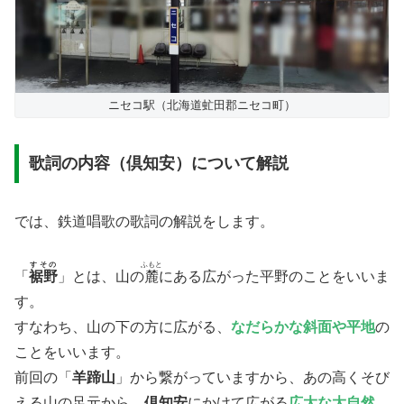
ニセコ駅（北海道虻田郡ニセコ町）
歌詞の内容（倶知安）について解説
では、鉄道唱歌の歌詞の解説をします。
すその
ふもと
「
裾野
」とは、山の
麓
にある広がった平野のことをいいま
す。
すなわち、​山の下の方に広がる、
なだらかな斜面や平地
の
ことをいいます。
前回の「
羊蹄山
」から繋がっていますから、あの高くそび
える山の足元から、
倶知安
にかけて広がる
広大な大自然