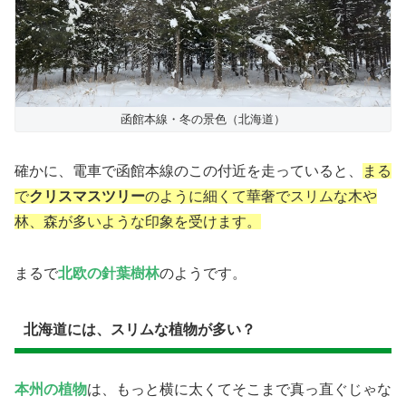
函館本線・冬の景色（北海道）
確かに、電車で函館本線のこの付近を走っていると、
まる
で
クリスマスツリー
のように細くて華奢でスリムな木や
林、森が多いような印象を受けます。
まるで
北欧の針葉樹林
のようです。
北海道には、スリムな植物が多い？
本州の植物
は、もっと横に太くてそこまで真っ直ぐじゃな