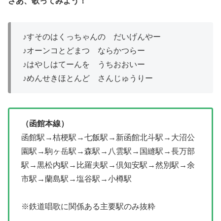
さあ、歌ってみよう！
♪すそのはくっちゃんの だいげんやー
♪オーンコとどまつ ならかつらー
♪はやしはてーんを うちおおいー
♪めんせきほとんど さんじゅうりー
（函館本線）
函館駅→桔梗駅→七飯駅→新函館北斗駅→大沼公
園駅→駒ヶ岳駅→森駅→八雲駅→国縫駅→長万部
駅→黒松内駅→比羅夫駅→倶知安駅→然別駅→余
市駅→蘭島駅→塩谷駅→小樽駅
※鉄道唱歌に関係ある主要駅のみ抜粋