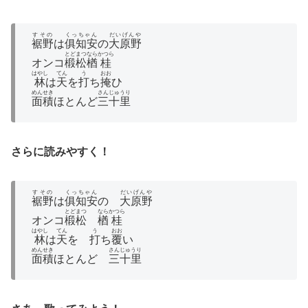
すその
くっちゃん
だいげんや
裾野
は
俱知安
の
大原野
とどまつ
なら
かつら
オンコ
椴松
楢
桂
はやし
てん
う
おお
林
は
天
を
打
ち
掩
ひ
めんせき
さんじゅうり
面積
ほとんど
三十里
さらに読みやすく！
すその
くっちゃん
だいげんや
裾野
は
俱知安
の
大原野
とどまつ
なら
かつら
オンコ
椴松
楢
桂
はやし
てん
う
おお
林
は
天
を
打
ち
覆
い
めんせき
さんじゅうり
面積
ほとんど
三十里