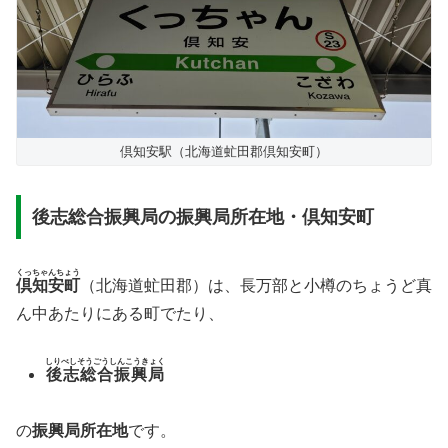
倶知安駅（北海道虻田郡倶知安町）
後志総合振興局の振興局所在地・倶知安町
くっちゃんちょう
倶知安町
（北海道虻田郡）は、長万部と小樽のちょうど真
ん中あたりにある町でたり、
しりべしそうごうしんこうきょく
後志総合振興局
の
振興局所在地
です。