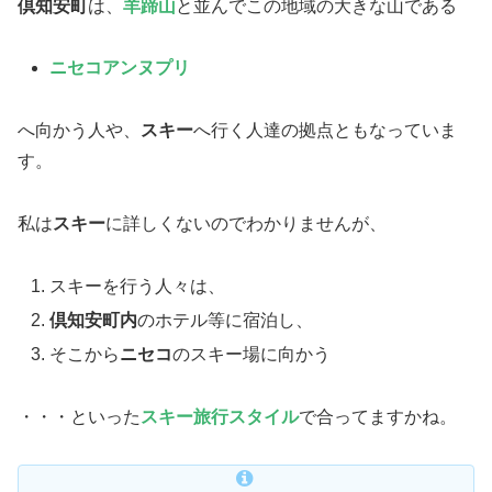
倶知安町
は、
羊蹄山
と並んでこの地域の大きな山である
ニセコアンヌプリ
へ向かう人や、
スキー
へ行く人達の拠点ともなっていま
す。
私は
スキー
に詳しくないのでわかりませんが、
スキーを行う人々は、
倶知安町内
のホテル等に宿泊し、
そこから
ニセコ
のスキー場に向かう
・・・といった
スキー旅行スタイル
で合ってますかね。