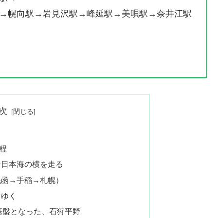
→幌向駅→岩見沢駅→峰延駅→美唄駅→奈井江駅
次
程
な日本海の横を走る
銭函→手稲→札幌）
てゆく
基盤となった、石狩平野