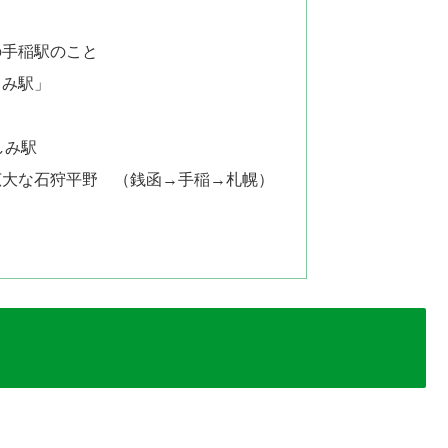
の手稲駅のこと
しみ駅」
しみ駅
広大な石狩平野 （銭函→手稲→札幌）
。