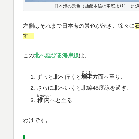
日本海の景色（函館本線の車窓より）（北
左側はそれまで日本海の景色が続き、徐々に
す。
この
北へ延びる海岸線
は、
ましけ
ずっと北へ行くと
増毛
方面へ至り、
さらに北へいくと北緯45度線を過ぎ、
わっかない
稚内
へと至る
わけです。