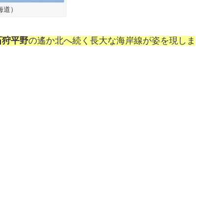
海道）
石狩平野
の遙か北へ続く長大な海岸線が姿を現しま