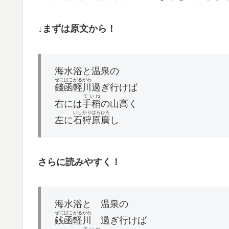
↓まずは原文から！
海水浴と温泉の
ぜにばこ
がるがわ
錢函
輕川
過ぎ行けば
ていね
右には
手稻
の山高く
いしかり
はら
ひろ
左に
石狩
原
廣
し
さらに読みやすく！
海水浴と 温泉の
ぜにばこ
がるがわ
銭函
軽川
過ぎ行けば