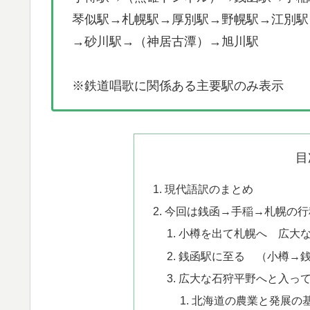
琴似駅→札幌駅→厚別駅→野幌駅→江別駅
→砂川駅→（神居古潭）→旭川駅
※鉄道唱歌に関係ある主要駅のみ表示
目
​現代語訳のまとめ
今回は銭函→手稲→札幌の行
小樽を出て札幌へ 広大
銭函駅に至る （小樽→
広大な石狩平野へと入っ
北海道の農業と発展の