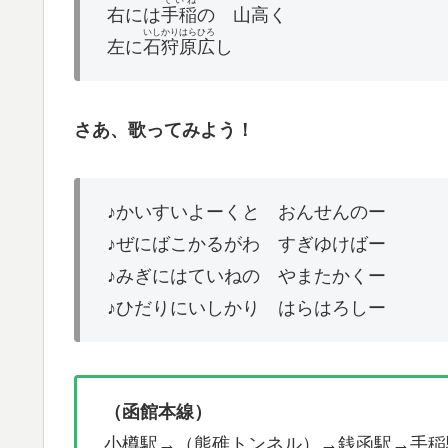
ていね
右には
手稲
の 山高く
いしかり
はら
ひろ
左に
石狩
原
広
し
さあ、歌ってみよう！
♪かいすいよーくと おんせんのー
♪ぜにばこかるがわ すぎゆけばー
♪みぎにはていねの やまたかくー
♪ひだりにいしかり はらはろしー
（函館本線）
小樽駅→（熊碓トンネル）→銭函駅→手稲