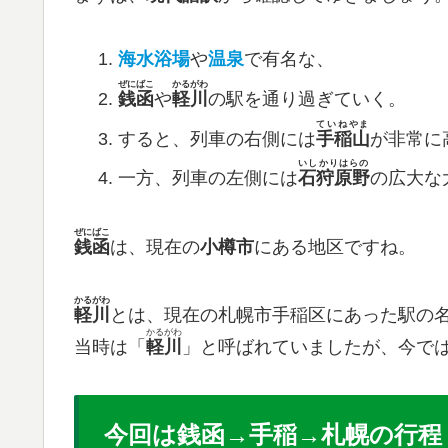
海水浴場
や
温泉
で有名な、
ぜにばこ
かるがわ
銭函
や
軽川
の駅を通り過ぎていく。
ていねやま
​すると、列車の右側には
手稲山
が非常に
いしかりはらの
​一方、列車の左側には
石狩原野
の広大な
ぜにばこ
銭函
は、​現在の
小樽市
にある地区ですね。
かるがわ
軽川
とは、​現在の札幌市手稲区にあった駅の
かるがわ
当時は「
軽川
」と呼ばれていましたが、今で
今回は銭函→手稲→札幌の行程