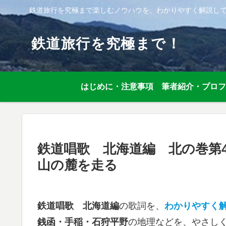
鉄道旅行を究極まで楽しむノウハウを、わかりやすく解説し
鉄道旅行を究極まで！
はじめに・注意事項
筆者紹介・プロフ
鉄道唱歌 北海道編 北の巻第
山の麓を走る
鉄道唱歌 北海道編
の歌詞を、
わかりやすく
銭函・手稲・石狩平野
の地理などを、やさし