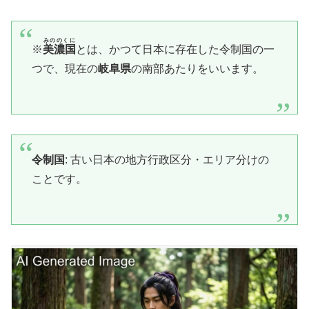
みののくに
​※
美濃国
とは、かつて日本に存在した令制国の一
つで、現在の
岐阜県
の南部あたりをいいます。
令制国
: 古い日本の地方行政区分・エリア分けの
ことです。