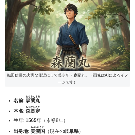
織田信長の忠実な側近にして美少年・森蘭丸。（画像はAIによるイメ
ージです）
もりらんまる
名前
:
森蘭丸
もりながさだ
本名
:
森長定
生年
:
1565年
（永禄8年）
みののくに
出身地
:
美濃国
（現在の
岐阜県
）