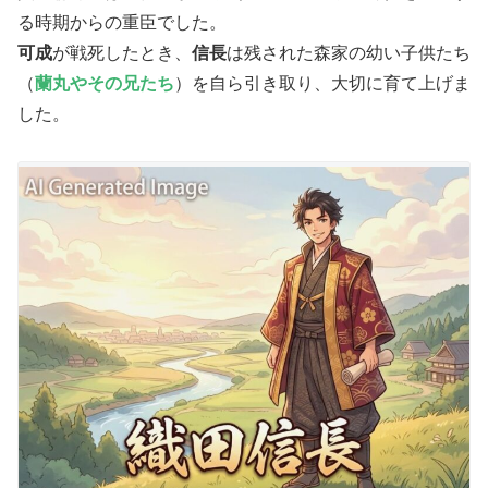
る時期からの重臣でした。
​可成
が戦死したとき、
信長
は残された森家の幼い子供たち
（
蘭丸やその兄たち
）を自ら引き取り、大切に育て上げま
した。