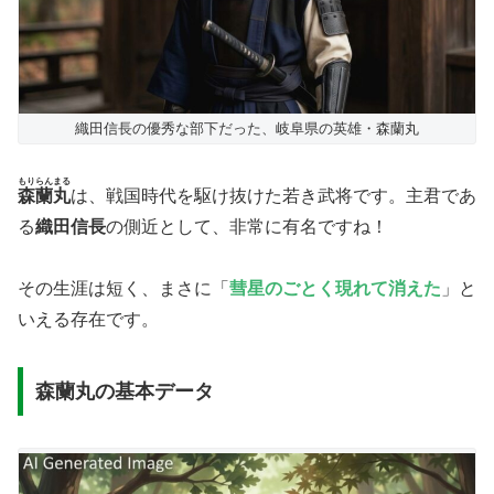
織田信長の優秀な部下だった、岐阜県の英雄・森蘭丸
もりらんまる
森蘭丸
は、戦国時代を駆け抜けた若き武将です。主君であ
る
織田信長
の側近として、非常に有名ですね！
その生涯は短く、まさに「
彗星のごとく現れて消えた
」と
いえる存在です。
森蘭丸の基本データ