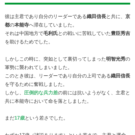
彼は主君であり自分のリーダーである
織田信長
と共に、
京
都
の
本能寺
へ滞在していました。
それは中国地方で
毛利氏
との戦いに苦戦していた
豊臣秀吉
を助けるためでした。
しかしこの時に、突如として裏切ってしまった
明智光秀
の
軍勢に襲われてしまいました。
このとき​彼は、リーダーであり自分の上司である
織田信長
を守るために奮戦しました。
しかし、
圧倒的な兵力差
の前には抗いようがなく、主君と
共に本能寺において命を落としました。
まだ
17歳
という若さでした。