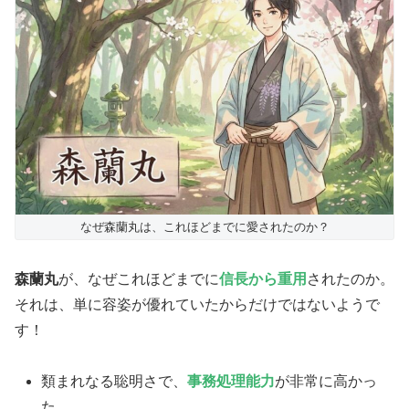
なぜ森蘭丸は、これほどまでに愛されたのか？
森蘭丸
が、なぜこれほどまでに
信長から重用
されたのか。
それは、単に容姿が優れていたからだけではないようで
す！
​類まれなる聡明さで、
事務処理能力
が非常に高かっ
た