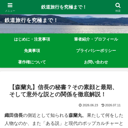
鉄道旅行を究極まで楽しむノウハウを、わかりやすく解説しています！
鉄道旅行を究極まで！
メニュー
検索
鉄道旅行を究極まで！
はじめに・注意事項
筆者紹介・プロフィール
免責事項
プライバシーポリシー
著作権について
お問い合わせ
【森蘭丸】信長の秘書？その素顔と最期、
そして意外な説との関係を徹底解説！
2026.06.23
2026.07.11
織田信長
の側近として知られる
森蘭丸
。果たして何をした
人物なのか、また「ある説」と現代のポップカルチャーと