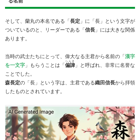
る名前
そして、蘭丸の本名である「
長定
」に「長」という文字が
ついているのと、リーダーである「
信長
」には大きな関係
あります。
当時の​武士たちにとって、偉大なる主君から名前の「
漢字
へんき
を一文字
」もらうことは「
偏諱
」と呼ばれ、非常に名誉な
ことでした。
森長定
の「長」という字は、主君である
織田信長
から拝領
したものとされています。