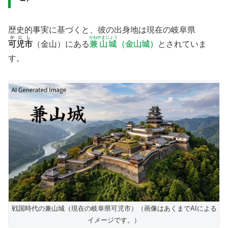
歴史的事実に基づくと、彼の出身地は現在の岐阜県
かにし
かねやまじょう
可児市
（金山）にある
兼山城
（金山城）
とされていま
す。
戦国時代の兼山城（現在の岐阜県可児市）（画像はあくまでAIによる
イメージです。）