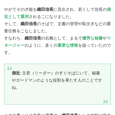
やがてその才能を
織田信長
に見出され、若くして信長の
側
近として重用
されるこになりました。
​そして、
織田信長
のそばで、文書の管理や取次ぎなどの重
要任務をこなしました。
すなわち、
織田信長
の右腕として、まるで
優秀な秘書
や
マ
ネージャー
のように、多くの
重要な情報
を扱っていたので
す。
側近
: 主君（リーダー）のすぐそばにいて、秘書
やガードマンのような役割を果たす人のことです
ね。