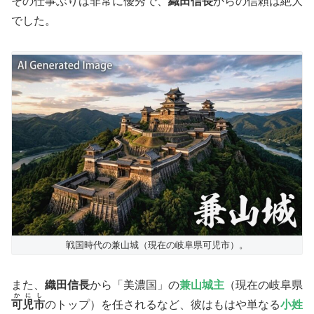
その仕事ぶりは非常に優秀で、
織田信長
からの信頼は絶大
でした。
戦国時代の兼山城（現在の岐阜県可児市）。
​また、
織田信長
から「美濃国」の
兼山城主
（現在の岐阜県
かにし
可児市
のトップ）を任されるなど、彼はもはや単なる
小姓