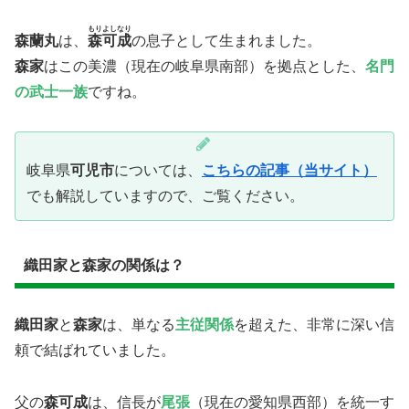
もりよしなり
​森蘭丸
は、
森可成
の息子として生まれました。
​森家
はこの美濃（現在の岐阜県南部）を拠点とした、
名門
の武士一族
ですね。
岐阜県
可児市
については、
こちらの記事（当サイト）
でも解説していますので、ご覧ください。
織田家と森家の関係は？
​織田家
と
森家
は、単なる
主従関係
を超えた、非常に深い信
頼で結ばれていました。
​父の
森可成
は、信長が
尾張
（現在の愛知県西部）を統一す