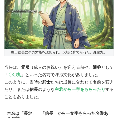
織田信長にその才能を認められ、大切に育てられた、森蘭丸。
​当時は、
元服
（成人のお祝い）を迎える前や、
通称
として
「
〇〇丸
」といった名前で呼ぶ文化がありました。
このように、当時の
​武士
たちは成長に合わせて名前を変え
たり、または
信長
のような
主君から一字をもらったり
する
こともありました。
本名は「長定」 「信長」から一文字もらった名誉あ