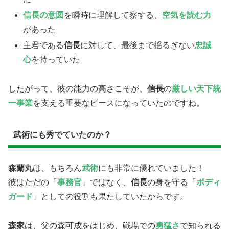
​信長の意図
を瞬時に理解して察する、
空気を読む力
があった
​主君である
信長
に対して、最後まで揺るぎない
忠誠
心
を持っていた
​したがって、彼の能力の高さこそが、
信長
の
厳しい天下統
一事業
を支える重要なピースになっていたのですね。
武術にも秀でていたのか？
森蘭丸
は、もちろん
武術
にも非常に優れていました！
彼はただの「
事務官
」ではなく、
信長
の身を守る「
ボディ
ガード
」としての役割も果たしていたからです。
​森家
は、父の森可成をはじめ、戦場での
勇猛さ
で知られる