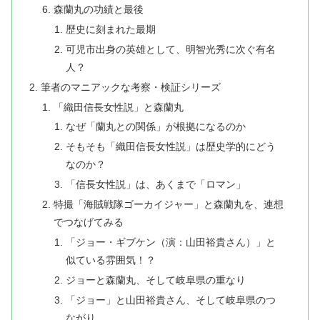
森蘭丸の功績と最後
​歴史に刻まれた最期
可児市出身の英雄として、明智光秀に次ぐ有名
人？
筆者のマニアックな考察・検証シリーズ
「織田信長女性説」と森蘭丸
​なぜ「蘭丸との関係」が根拠になるのか
そもそも​「織田信長女性説」は歴史学的にどう
なのか？
「信長女性説」は、あくまで「ロマン」
特撮「海賊戦隊ゴーカイジャー」と森蘭丸を、連想
でつなげてみる
「ジョー・ギブケン（演：山田裕貴さん）」と
似ている雰囲気！？
​ジョーと森蘭丸、そして岐阜県の重なり
​「ジョー」と山田裕貴さん、そして岐阜県のつ
ながり