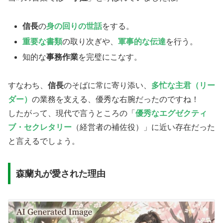
​信長
の
身の回りの世話
をする。
重要な書類
の取り次ぎや、
軍事的な伝達
を行う。
​知的な
事務作業
を完璧にこなす。
​すなわち、
信長
のそばに常に寄り添い、
多忙な主君（リー
ダー）
の業務を支える、優秀な右腕だったのですね！
​したがって、現代で言うところの「
優秀なエグゼクティ
ブ・セクレタリー
（経営者の補佐役）」に近い存在だった
と言えるでしょう。
​森蘭丸が愛された理由