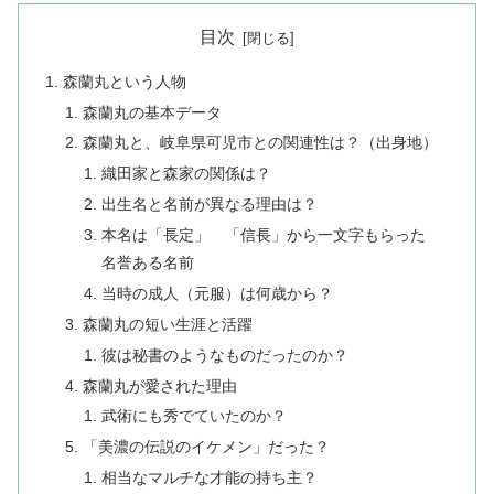
目次
森蘭丸という人物
森蘭丸の基本データ
森蘭丸と、岐阜県可児市との関連性は？（出身地）
織田家と森家の関係は？
出生名と名前が異なる理由は？
本名は「長定」 「信長」から一文字もらった
名誉ある名前
当時の成人（元服）は何歳から？
森蘭丸の短い生涯と活躍
​彼は秘書のようなものだったのか？
​森蘭丸が愛された理由
武術にも秀でていたのか？
​「美濃の伝説のイケメン」だった？
​相当なマルチな才能の持ち主？