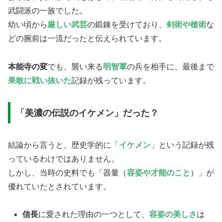
武闘派の一族でした。
​幼い頃から
厳しい武芸
の鍛錬を受けており、
剣術や槍術
な
どの腕前は一流だったと伝えられています。
本能寺の変
でも、襲い来る
明智軍
の兵を相手に、最後まで
果敢に戦い抜いた
記録が残っています。
​「美濃の伝説のイケメン」だった？
​結論から言うと、歴史学的に「
イケメン
」という記録が残
っているわけではありません。
しかし、当時の史料でも「器量（
容姿や才能のこと
）」が
優れていたとされています。
​信長
に愛された理由の一つとして、
容姿の美しさ
は