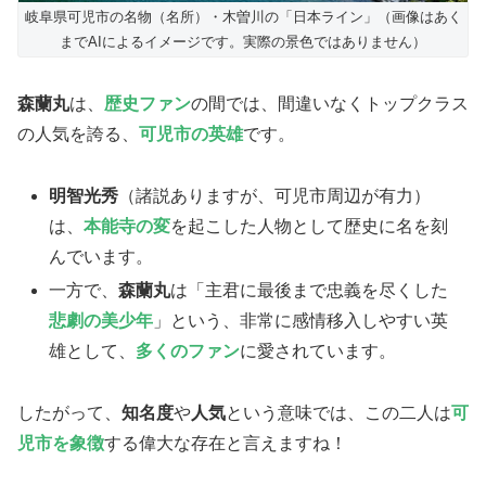
岐阜県可児市の名物（名所）・木曽川の「日本ライン」（画像はあく
までAIによるイメージです。実際の景色ではありません）
森蘭丸
は、
​歴史ファン
の間では、間違いなくトップクラス
の人気を誇る、
可児市の英雄
です。
明智光秀
（諸説ありますが、可児市周辺が有力）
は、
本能寺の変
を起こした人物として歴史に名を刻
んでいます。
​一方で、
森蘭丸
は「主君に最後まで忠義を尽くした
悲劇の美少年
」という、非常に感情移入しやすい英
雄として、
多くのファン
に愛されています。
​したがって、
知名度
や
人気
という意味では、この二人は
可
児市を象徴
する偉大な存在と言えますね！