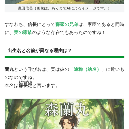
織田信長（画像は、あくまでAIによるイメージです。）
​すなわち、
信長
にとって
森家の兄弟
は、家臣であると同時
に、
実の家族
のような存在でもあったのですね！
出生名と名前が異なる理由は？
​蘭丸
という呼び名は、実は彼の「
通称（幼名）
」に近いも
のなのですね。
もりながさだ
​本名は
森長定
と言います。