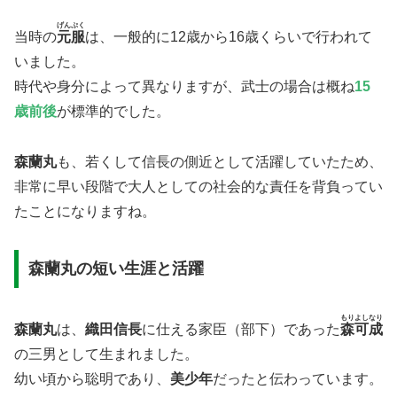
げんぷく
当時の
元服
は、一般的に12歳から16歳くらいで行われて
いました。
時代や身分によって異なりますが、武士の場合は概ね
15
歳前後
が標準的でした。
​森蘭丸
も、若くして信長の側近として活躍していたため、
非常に早い段階で大人としての社会的な責任を背負ってい
たことになりますね。
森蘭丸の短い生涯と活躍
もりよしなり
森蘭丸
は、
織田信長
に仕える家臣（部下）であった
森可成
の三男として生まれました。
幼い頃から聡明であり、
美少年
だったと伝わっています。