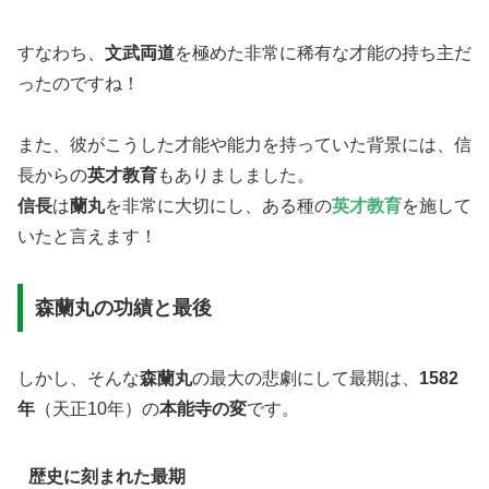
​すなわち、
文武両道
を極めた非常に稀有な才能の持ち主だ
ったのですね！
また、彼がこうした才能や能力を持っていた背景には、信
長からの
英才教育
もありましました。
信長
は
蘭丸
を非常に大切にし、ある種の
英才教育
を施して
いたと言えます！
森蘭丸の功績と最後
しかし、そんな​
森蘭丸
の最大の悲劇にして最期は、
1582
年
（天正10年）の
本能寺の変
です。
​歴史に刻まれた最期