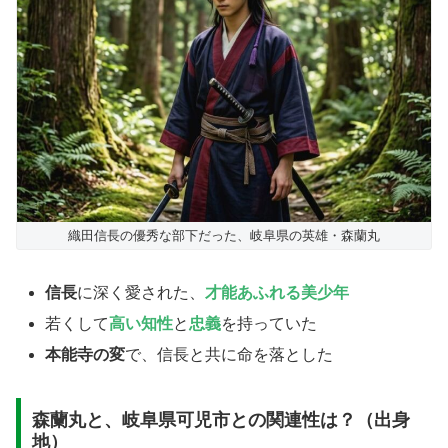
織田信長の優秀な部下だった、岐阜県の英雄・森蘭丸
信長
に深く愛された、
才能あふれる美少年
​若くして
高い知性
と
忠義
を持っていた
本能寺の変
で、信長と共に命を落とした
森蘭丸と、岐阜県可児市との関連性は？（出身
地）