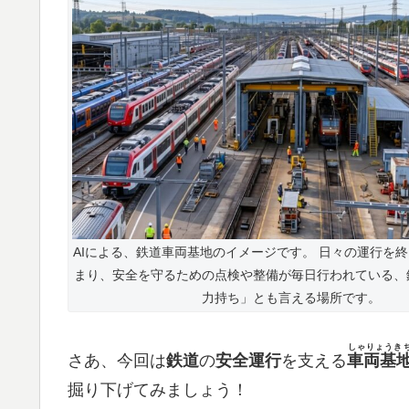
AIによる、鉄道車両基地のイメージです。 日々の運行を
まり、安全を守るための点検や整備が毎日行われている、
力持ち」とも言える場所です。
しゃりょうき
さあ、今回は
鉄道
の
安全運行
を支える​
車両基
掘り下げてみましょう！