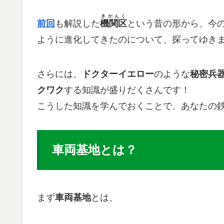
きかんく
前回
も解説した​
機関区
という昔の形から、今の
ように進化してきたのについて、探ってゆき
さらには、​
ドクターイエロー
のような
秘密兵
クワク
する知識が盛りだくさんです！
こうした知識を学んでおくことで、あなたの
車両基地とは？
まず​​
車両基地
とは、