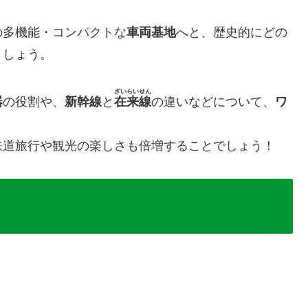
多機能・コンパクトな​
車両基地
へと、歴史的にどの
ましょう。
ざいらいせん
器
の役割や、
新幹線
と​
在来線
の違いなどについて、
ワ
鉄道旅行や観光の楽しさも倍増することでしょう！