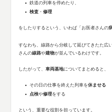
鉄道の列車を停めたり、
検査
・
修理
をしたりするという、いわば「お医者さんの
すなわち、線路から分岐して延びてきたた広
さんの
線路
や
建物
が並んでいるわけです。
したがって、
車両基地
についてまとめると、
その日の仕事を終えた列車を
休ませる
点検
や
修理
をする
という、重要な役割を担っています。