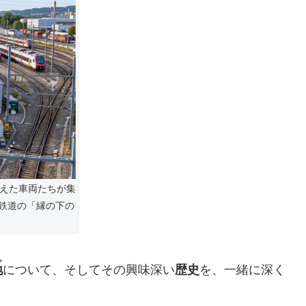
終えた車両たちが集
鉄道の「縁の下の
ち
地
について、そしてその興味深い
歴史
を、一緒に深く