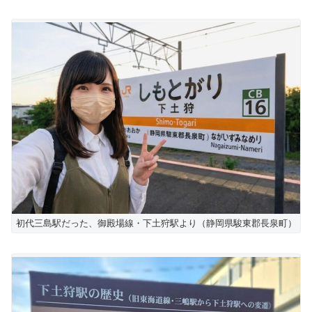
初代三島駅だった、御殿場線・下土狩駅より（静岡県駿東郡長泉町）