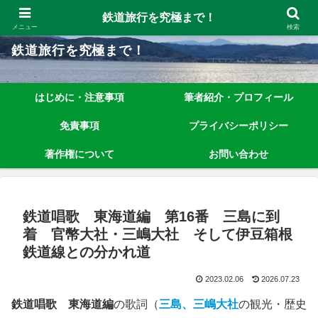
鉄道旅行を究極まで楽しむノウハウを、わかりやすく解説しています！
鉄道旅行を究極まで！
メニュー
検索
鉄道旅行を究極まで！
はじめに・注意事項
筆者紹介・プロフィール
免責事項
プライバシーポリシー
著作権について
お問い合わせ
鉄道唱歌 東海道編 第16番 三島に到
着 官幣大社・三嶋大社 そして伊豆箱根
鉄道線との分かれ道
2023.02.06
2026.07.23
鉄道唱歌 東海道編
の歌詞（
三島、三嶋大社
の観光・歴史