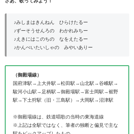
さあ、歌ってみよう！
♪みしまはきんねん ひらけたるー
♪ずーそうせんろの わかれみちー
♪えきにはこのちの なをえたるー
♪かんぺいたいしゃの みやいありー
（御殿場線）
国府津駅→上大井駅→松田駅→山北駅→谷峨駅→
駿河小山駅→足柄駅→御殿場駅→富士岡駅→裾野
駅→下土狩駅（旧・三島駅）→大岡駅→沼津駅
※御殿場線は、鉄道唱歌の当時の東海道線
※上記は全駅ではなく、筆者の独断と偏見で主な
駅をピックアップしたもの