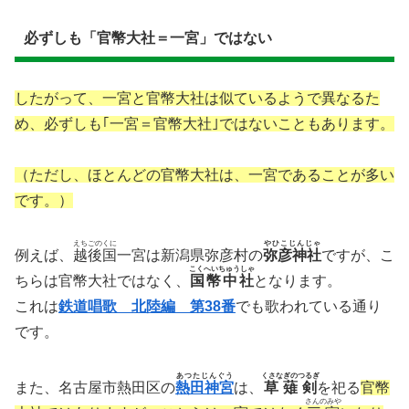
必ずしも「官幣大社＝一宮」ではない
したがって、一宮と官幣大社は似ているようで異なるた
め、必ずしも｢一宮＝官幣大社｣ではないこともあります。
（ただし、ほとんどの官幣大社は、一宮であることが多い
です。）
えちごのくに
やひこじんじゃ
例えば、
越後国
一宮は新潟県弥彦村の
弥彦神社
ですが、こ
こくへいちゅうしゃ
ちらは官幣大社ではなく、
国幣中社
となります。
これは
鉄道唱歌 北陸編 第38番
でも歌われている通り
です。
あつたじんぐう
くさなぎのつるぎ
また、名古屋市熱田区の
熱田神宮
は、
草薙剣
を祀る
官幣
さんのみや