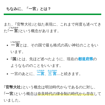
ちなみに、「一宮」とは？
また、｢官幣大社｣と似た表現に、これまで何度も述べてき
いちのみや
た｢
一宮
｣という概念があります。
いちのみや
一宮
とは、その国で最も格式の高い神社のことをい
います。
｢
国
｣とは、先ほど述べたように、現在の
都道府県
の
ようなもののことをいいます。
にのみや
さんのみや
一宮のあとに、
二宮
、
三宮
…と続きます。
｢
官幣大社
｣という概念は明治時代からであるのに対し、
｢
一宮
｣という概念は
奈良時代の律令制の時代から存在
して
いました。