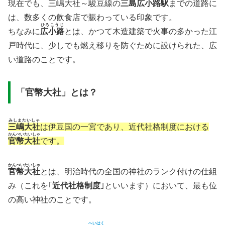
現在でも、三嶋大社～駿豆線の
三島広小路駅
までの道路に
は、数多くの飲食店で賑わっている印象です。
ひろこうじ
ちなみに
広小路
とは、かつて木造建築で火事の多かった江
戸時代に、少しでも燃え移りを防ぐために設けられた、広
い道路のことです。
「官幣大社」とは？
みしまたいしゃ
三嶋大社
は伊豆国の一宮であり、近代社格制度における
かんぺいたいしゃ
官幣大社
です。
かんぺいたいしゃ
官幣大社
とは、明治時代の全国の神社のランク付けの仕組
み（これを｢
近代社格制度
｣といいます）において、最も位
の高い神社のことです。
へいはく