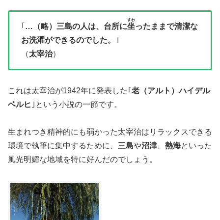
すわ
｢
…（略）三島の人は、台所に
坐
ったままで清潔な
お洗濯ができるのでした。
｣
（
太宰治
）
これは太宰治が1942年に発表した｢
老（アルト）ハイデル
ベルヒ
｣という小説の一節です。
生まれつき精神的にも弱かった太宰治はリラックスできる
環境で執筆に集中するために、
三島
や
沼津
、
熱海
といった
風光明媚な地域を特に好んだのでしょう。