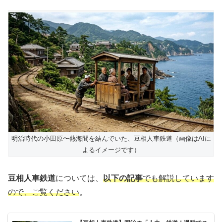
明治時代の小田原〜熱海間を結んでいた、豆相人車鉄道（画像はAIに
よるイメージです）
豆相人車鉄道
については、
以下の記事
でも解説しています
ので、ご覧ください
。