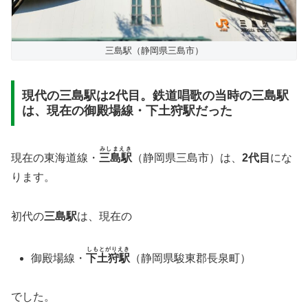
三島駅（静岡県三島市）
現代の三島駅は2代目。鉄道唱歌の当時の三島駅
は、現在の御殿場線・下土狩駅だった
みしまえき
現在の東海道線・
三島駅
（静岡県三島市）は、
2代目
にな
ります。
初代の
三島駅
は、現在の
しもとがりえき
御殿場線・
下土狩駅
（静岡県駿東郡長泉町）
でした。