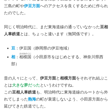
三島の町や
伊豆方面
へのアクセスを良くするために作られ
たのでした。
同じく明治時代に、まだ東海道線の通っていなかった
豆相
人車鉄道
とは、ちょっと違います（無関係です）。
豆
：伊豆国（静岡県の伊豆地域）
さがみのくに
相
：
相模国
（小田原市をはじめとする、神奈川県西
部）
昔の人々にとって、
伊豆方面
と
相模方面
をそれぞれ結ぶこ
とは
大きな夢だった
というわけですね。
この
豆相人車鉄道
も、明治時代に東海道線のルートから外
れてしまった
熱海
の町が衰退しないよう、小田原方面から
延びてきた鉄道でした。