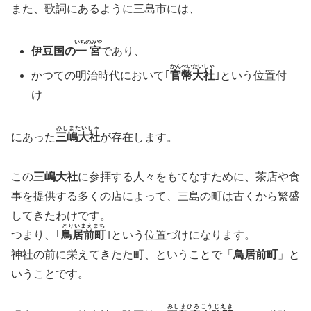
また、歌詞にあるように三島市には、
いちのみや
伊豆国の
一宮
であり、
かんぺいたいしゃ
かつての明治時代において｢
官幣大社
｣という位置付
け
みしまたいしゃ
にあった
三嶋大社
が存在します。
この
三嶋大社
に参拝する人々をもてなすために、茶店や食
事を提供する多くの店によって、三島の町は古くから繁盛
してきたわけです。
とりいまえまち
つまり、｢
鳥居前町
｣という位置づけになります。
神社の前に栄えてきたた町、ということで「
鳥居前町
」と
いうことです。
みしまひろこうじえき