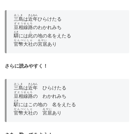
みしま
きんねん
三島
は
近年
ひらけたる
ずそうせんろ
豆相線路
のわかれみち
えき
こ
驛
には
此
の地の名をえたる
かんぺいしゃ
みやい
官幣大社
の
宮居
あり
さらに読みやすく！
みしま
きんねん
三島
は
近年
ひらけたる
ずそうせんろ
豆相線路
の わかれみち
えき
駅
にはこの地の 名をえたる
かんぺいしゃ
みやい
官幣大社
の
宮居
あり