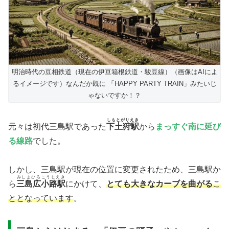
明治時代の豆相鉄道（現在の伊豆箱根鉄道・駿豆線）（画像はAIによ
るイメージです）なんだか既に 「HAPPY PARTY TRAIN」みたいじ
ゃないですか！？
しもとがりえき
元々は初代三島駅であった
下土狩駅
から
まっすぐ南に延び
る線路
でした。
しかし、三島駅が現在の位置に変更されたため、三島駅か
みしまひろこうじえき
ら
三島広小路駅
にかけて、
とても大きなカーブを曲がる
こ
ととなっています
。