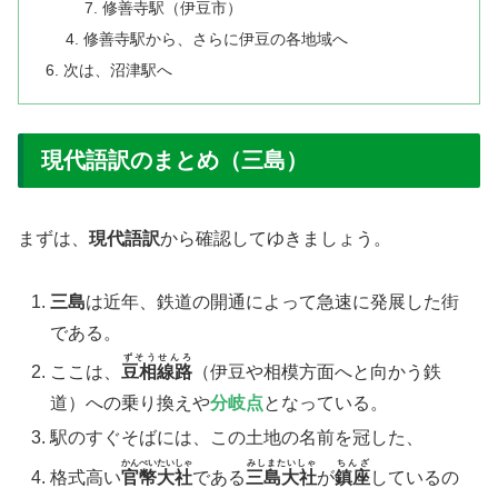
修善寺駅（伊豆市）
修善寺駅から、さらに伊豆の各地域へ
次は、沼津駅へ
現代語訳のまとめ（三島）
まずは、
現代語訳
から確認してゆきましょう。
三島
は近年、鉄道の開通によって急速に発展した街
である。
ずそうせんろ
​ここは、
豆相線路
（伊豆や相模方面へと向かう鉄
道）への乗り換えや
分岐点
となっている。
​駅のすぐそばには、この土地の名前を冠した、
かんぺいたいしゃ
みしまたいしゃ
ちんざ
格式高い
官幣大社
である
三島大社
が
鎮座
しているの