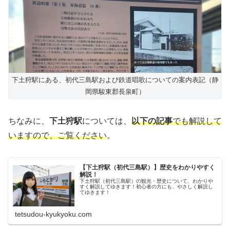
下土狩駅にある、初代三島駅および鉄道唱歌についての案内表記（静
岡県駿東郡長泉町）
ちなみに、
下土狩駅
については、
以下の記事
でも解説して
いますので、ご覧ください
。
【下土狩駅（初代三島駅）】歴史をわかりやすく
解説！
下土狩駅（初代三島駅）の観光・歴史について、わかりや
すく解説してゆきます！初心者の方にも、やさしく解説し
てゆきます！
tetsudou-kyukyoku.com