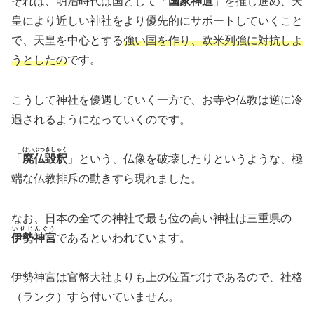
それは、明治時代は国として「
国家神道
」を推し進め、天
皇により近しい神社をより優先的にサポートしていくこと
で、天皇を中心とする
強い国を作り、欧米列強に対抗しよ
うとしたの
です。
こうして神社を優遇していく一方で、お寺や仏教は逆に冷
遇されるようになっていくのです。
はいぶつきしゃく
「
廃仏毀釈
」という、仏像を破壊したりというような、極
端な仏教排斥の動きすら現れました。
なお、日本の全ての神社で最も位の高い神社は三重県の
いせじんぐう
伊勢神宮
であるといわれています。
伊勢神宮は官幣大社よりも上の位置づけであるので、社格
（ランク）すら付いていません。