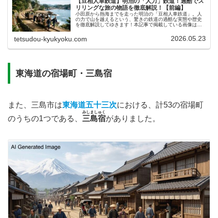
【豆相人車鉄道】明治の「人力」鉄道！過酷でス
リリングな旅の物語を徹底解説！【前編】
小田原から熱海までを走った明治の「豆相人車鉄道」。人
の力で山を越えるという、驚きの鉄道の過酷な実態や歴史
を徹底解説してゆきます！本記事で掲載している画像は、
あくまでAIによるイメージです。実物とは異なる描写があ
る可能性がありますので、ご了承...
2026.05.23
tetsudou-kyukyoku.com
東海道の宿場町・三島宿
また、三島市は
東海道五十三次
における、計53の宿場町
みしましゅく
のうちの1つである、
三島宿
がありました。