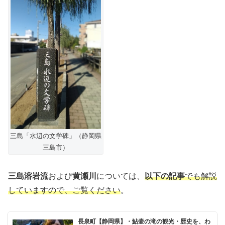
三島「水辺の文学碑」（静岡県
三島市）
三島溶岩流
および
黄瀬川
については、
以下の記事
でも解説
していますので、ご覧ください
。
長泉町【静岡県】・鮎壷の滝の観光・歴史を、わ