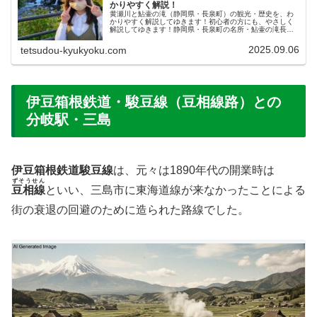
かりやすく解説！
黄瀬川と鮎壷の滝（静岡県・長泉町）の観光・歴史を、わ
かりやすく解説してゆきます！初心者の方にも、やさしく
解説してゆきます！静岡県・長泉町の名所・鮎壷の滝長泉
町（ながいずみちょう）とは？鮎壺の滝および前回紹介し
た下土狩駅しもとがりえきが存在す...
2025.09.06
tetsudou-kyukyoku.com
伊豆箱根鉄道・駿豆線（豆相線路）との
分岐駅・三島
伊豆箱根鉄道駿豆線
は、元々は1890年代の開業時は
ずそうせん
豆相線
といい、三島市に東海道線が来なかったことによる
街の衰退の回避のために造られた路線でした。