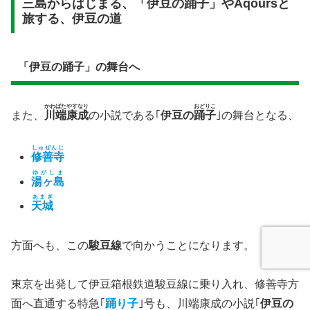
三島からはじまる、「伊豆の踊子」やAqoursと
旅する、伊豆の道
「伊豆の踊子」の舞台へ
かわばたやすなり
おどりこ
また、
川端康成
の小説である｢
伊豆の
踊子
｣の舞台となる、
しゅぜんじ
修善寺
ゆがしま
湯ヶ島
あまぎ
天城
方面へも、この
駿豆線
で向かうことになります。
東京を出発して伊豆箱根鉄道駿豆線に乗り入れ、修善寺方
面へ直通する特急｢
踊り子
｣号も、川端康成の小説｢
伊豆の