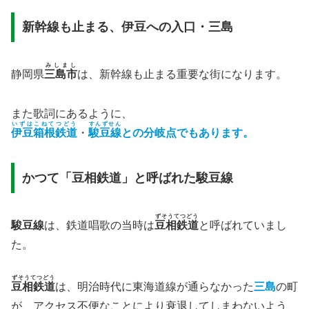
新幹線も止まる、伊豆への入口・三島
みしまし
静岡県
三島市
は、新幹線も止まる重要な街になります。
また歌詞にあるように、
いずはこねてつどう
すんずせん
伊豆箱根鉄道
・
駿豆線
との分岐点でもあります。
かつて「豆相鉄道」と呼ばれた駿豆線
ずそうてつどう
駿豆線
は、鉄道唱歌の当時は
豆相鉄道
と呼ばれていまし
た。
ずそうてつどう
豆相鉄道
は、明治時代に東海道線が通らなかった
三島
の町
が、アクセス不便なことにより衰退してしまわないよう、