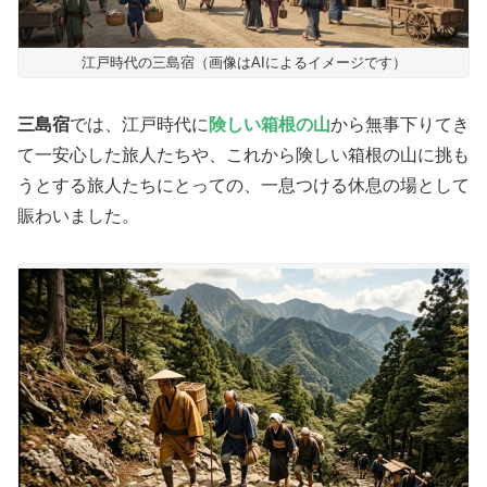
江戸時代の三島宿（画像はAIによるイメージです）
三島宿
では、江戸時代に
険しい箱根の山
から無事下りてき
て一安心した旅人たちや、これから険しい箱根の山に挑も
うとする旅人たちにとっての、一息つける休息の場として
賑わいました。