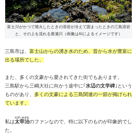
富士川がかつて噴火したときの溶岩が冷えて固まったときの三島溶岩
と、その上を流れる黄瀬川（画像はAIによるイメージです）
三島市は、
富士山からの湧き水のため、昔から水が豊富に
出る場所でした。
また、多くの文豪から愛されてきた街でもあります。
三島駅から三嶋大社に向かう途中に｢
水辺の文学碑
｣という
ものがあり、
多くの文豪による三島関連の一節が掲げられ
ています。
だざいおさむ
私は
太宰治
のファンなので、特に以下のものが印象的でし
た。