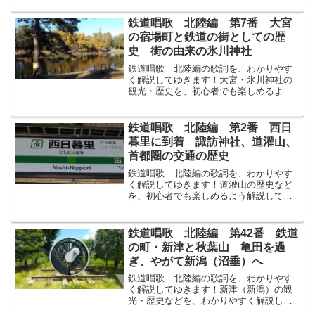
ら！高崎たかさきいでゝ安中あんなかの
つぎは磯部いそべの温泉塲おんせんば う
鉄道唱歌 北陸編 第7番 大宮
しろをゆくは碓氷川うす...
の宿場町と鉄道の街としての歴
史 街の由来の氷川神社
鉄道唱歌 北陸編の歌詞を、わかりやす
く解説してゆきます！大宮・氷川神社の
観光・歴史を、初心者でも楽しめるよう
解説してゆきます！↓まずは原文から！大
宮おおみやおりて八九町はっくちょうゆ
けば氷川ひかわの公園地こうえんち園そ
鉄道唱歌 北陸編 第2番 西日
のは螢ほたるに名も高く...
暮里に到着 諏訪神社、道灌山、
首都圏の交通の歴史
鉄道唱歌 北陸編の歌詞を、わかりやす
く解説してゆきます！道灌山の歴史など
を、初心者でも楽しめるよう解説してゆ
きます！まずは原文から！見あぐる岸き
しは諏訪すわの臺だいそれにつゞきて秋
の夜は道灌山どうかんやまの虫のねを
鉄道唱歌 北陸編 第42番 鉄道
こゝまで風や送るらんさらに...
の町・新津と秋葉山 亀田を過
ぎ、やがて新潟（沼垂）へ
鉄道唱歌 北陸編の歌詞を、わかりやす
く解説してゆきます！新津（新潟）の観
光・歴史などを、わかりやすく解説して
ゆきます！↓まずは原文から！もみぢは新