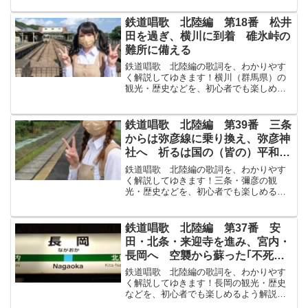
津にいつ秋葉山あきばやま櫻さくらは龜
田かめだ通心寺つうしんじわするな手荷
鉄道唱歌 北陸編 第18番 松井
物てにもつ傘かさ鞄かば...
田を過ぎ、横川に到着 碓氷峠の
難所に備える
鉄道唱歌 北陸編の歌詞を、わかりやす
く解説してゆきます！横川（群馬県）の
観光・歴史などを、初心者でも楽しめる
よう解説してゆきます！↓まずは原文か
ら！あとに見かへる松井田まついだの松
のみどりもかげきえてはや横川よこかわ
鉄道唱歌 北陸編 第39番 三条
につきにけりおりよ人々ひ...
からは弥彦線に乗り換え、弥彦神
社へ 祈るは国の（皆の）平和の
ため
鉄道唱歌 北陸編の歌詞を、わかりやす
く解説してゆきます！三条・彌彦の観
光・歴史などを、初心者でも楽しめるよ
う解説してゆきます！↓まずは原文から！
彌彦やひこにゆくは三條さんじょうにお
りよと人はをしへたり吾わが身みは何も
鉄道唱歌 北陸編 第37番 安
祈いのらねどいのるは君き...
田・北条・来迎寺を進み、宮内・
長岡へ 空襲から蘇った｢不死鳥
の街｣
鉄道唱歌 北陸編の歌詞を、わかりやす
く解説してゆきます！長岡の観光・歴史
などを、初心者でも楽しめるよう解説し
てゆきます！↓まずは原文から！安田やす