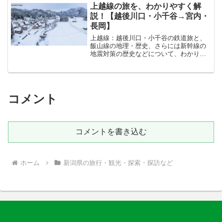
を秋ならば雲をいたゞく冠著かむりきの
上越線の旅を、わかりやすく解
山はひだりにそびえたり...
説！【越後川口・小千谷→宮内・
長岡】
上越線：越後川口・小千谷の鉄道旅と、
飯山線の地理・歴史、さらには新幹線の
地震対策の歴史などについて、わかりや
すく解説してゆきます！越後川口→小千
谷前回は、主に魚沼市うおぬましの観光
や地理などについてお話しました。今回
は、小出駅こいでえき（新...
コメント
コメントを書き込む
ホーム
新潟県の旅行・観光・探索・探訪など