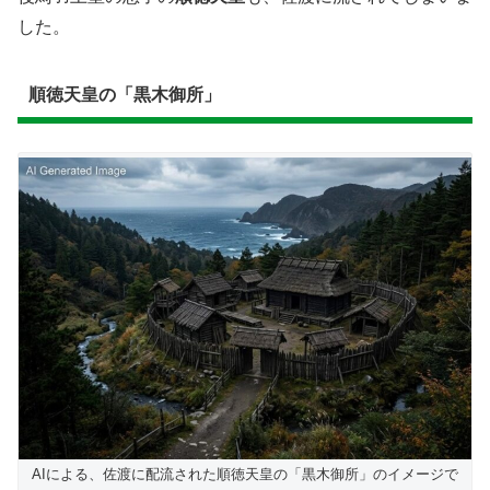
した。
順徳天皇の「黒木御所」
AIによる、佐渡に配流された順徳天皇の「黒木御所」のイメージで