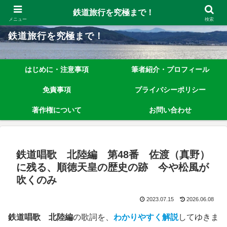
鉄道旅行を究極まで楽しむノウハウを、わかりやすく解説しています！
鉄道旅行を究極まで！
メニュー
検索
鉄道旅行を究極まで！
はじめに・注意事項
筆者紹介・プロフィール
免責事項
プライバシーポリシー
著作権について
お問い合わせ
鉄道唱歌 北陸編 第48番 佐渡（真野）
に残る、順徳天皇の歴史の跡 今や松風が
吹くのみ
2023.07.15
2026.06.08
鉄道唱歌 北陸編
の歌詞を、
わかりやすく解説
してゆきま