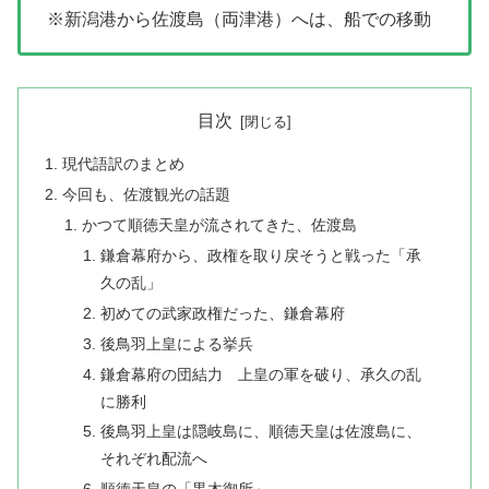
※新潟港から佐渡島（両津港）へは、船での移動
目次
現代語訳のまとめ
今回も、佐渡観光の話題
かつて順徳天皇が流されてきた、佐渡島
鎌倉幕府から、政権を取り戻そうと戦った「承
久の乱」
初めての武家政権だった、鎌倉幕府
後鳥羽上皇による挙兵
鎌倉幕府の団結力 上皇の軍を破り、承久の乱
に勝利
後鳥羽上皇は隠岐島に、順徳天皇は佐渡島に、
それぞれ配流へ