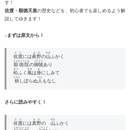
す！
佐渡・順徳天皇
の歴史などを、初心者でも楽しめるよう解
説してゆきます！
↓まずは原文から！
さど
まの
やま
佐渡
には
眞野
の
山
ふかく
じゅんとくいん
ごりょう
順徳院
の
御陵
あり
まつ
かぜ
み
松
ふく
風
は
身
にしみて
たもと
ひと
袂
しぼらぬ
人
もなし
さらに読みやすく！
さど
まの
やま
佐渡
には
真野
の
山
ふかく
じゅんとくいん
ごりょう