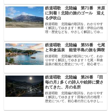
だ北條きたじょう來迎寺らいこうじ宮内
みやうちすぎて長岡ながおかの町まちは
鉄道唱歌 北陸編 第71番 米原
名たゝる繁花はんかの地...
に到着！北陸の旅のゴール 迎え
る伊吹山
鉄道唱歌 北陸編の歌詞を、わかりやす
く解説してゆきます！米原・伊吹山の地
理・歴史などを、やさしく解説してゆき
ます！↓まずは原文から！驛夫えきふの聲
こえにおどろけば眠ねむりはさめて米原
まいばらにつきたる汽車きしゃの速すみ
鉄道唱歌 北陸編 第55番 七尾
やかさみかへる伊吹いぶ...
と和倉温泉 能登半島の旅を満喫
鉄道唱歌 北陸編の歌詞について、わか
りやすく解説してゆきます！七尾・和倉
温泉の観光と歴史について、初心者でも
楽しめるよう解説してゆきます！↓まずは
原文から！七尾ななおは能登のとの一い
っ都會とかい入海いりうみひろく舟ふね
鉄道唱歌 北陸編 第26番 ｢田
おほしちかき輪倉わくら...
毎の月｣ 多くの詩人や絵師に愛さ
れてきた、月の名所
鉄道唱歌 北陸編の歌詞を、わかりやす
く解説してゆきます！田毎の月の地理・
歴史について、初心者の方にもやさしく
解説してゆきます！↓まずは原文から！田
毎たごとの月つきの風景も見てゆかまし