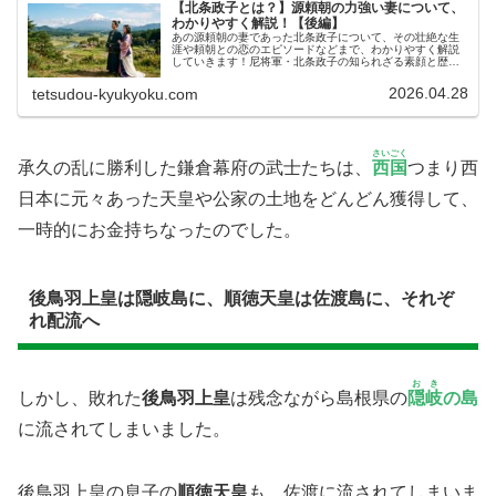
【北条政子とは？】源頼朝の力強い妻について、
わかりやすく解説！【後編】
あの源頼朝の妻であった北条政子について、その壮絶な生
涯や頼朝との恋のエピソードなどまで、わかりやすく解説
していきます！尼将軍・北条政子の知られざる素顔と歴史
の舞台今回は、あの源頼朝の妻である北条政子ほうじょう
まさこにまつわる興味深いお話を解...
2026.04.28
tetsudou-kyukyoku.com
さいごく
承久の乱に勝利した鎌倉幕府の武士たちは、
西国
つまり西
日本に元々あった天皇や公家の土地をどんどん獲得して、
一時的にお金持ちなったのでした。
後鳥羽上皇は隠岐島に、順徳天皇は佐渡島に、それぞ
れ配流へ
おき
しかし、敗れた
後鳥羽上皇
は残念ながら島根県の
隠岐
の島
に流されてしまいました。
後鳥羽上皇の息子の
順徳天皇
も、佐渡に流されてしまいま