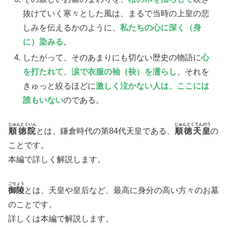
抜けていく寒々とした風は、まるで当時の上皇の悲
しみを伝えるかのように、
私たちの心に深く（身
に）染みる
。
​したがって、そのあまりにも切ない歴史の物語に
心
を打たれて、涙で衣服の袖（袂）を濡らし
、それを
きゅっと絞るほどに
激しく泣かない人は、ここには
誰もいない
のである。
じゅんとくいん
じゅんとくてんのう
順徳院
とは、鎌倉時代の第84代天皇である、
順徳天皇
の
ことです。
本編で詳しく解説します。
ごりょう
御陵
とは、​天皇や皇后など、最高に身分の高い方々のお墓
のことです。
詳しくは本編で解説します。