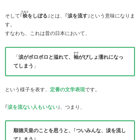
たもと
そして｢
袂
をしぼる
｣とは、｢
涙を流す
｣という意味になりま
す。
すなわち、これは​昔の日本において、
そで
「
涙がボロボロと溢れて、
袖
がびしょ濡れになっ
てしまう
」
という様子を表す、
定番の文学表現
です。
｢
涙を流ない人もいない
｣、つまり、
順徳天皇のことを思うと、
｢
ついみんな、涙を流し
てしまう
｣