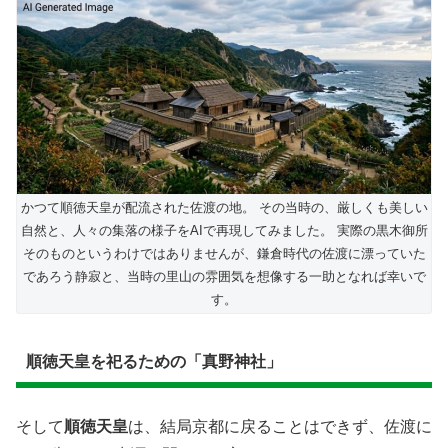
かつて順徳天皇が配流された佐渡の地。 その当時の、厳しくも美しい
自然と、人々の集落の様子をAIで再現してみました。 実際の黒木御所
そのものというわけではありませんが、鎌倉時代の佐渡に漂っていた
であろう静寂と、当時の里山の雰囲気を想像する一助となれば幸いで
す。
順徳天皇を祀るための「真野神社」
そして
順徳天皇
は、結局京都に戻ることはできず、佐渡に