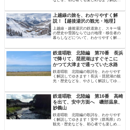
てゆきます！↓まずは原文から！富山とや
まは越中えっちゅう繁華はんかの地ち
こゝよりおこる鐵道てつどうは加賀かが
上越線の旅を、わかりやすく解
越前えちぜんをつらぬきて...
説！【越後湯沢の観光・地理】
上越線・越後湯沢の鉄道旅と、スキー場
の歴史や雪国ならではの地理・移住者の
暮らしなどについて、わかりやすく解説
してゆきます！上越線の旅：今回は越後
湯沢駅から前回で、 越後湯沢駅えちごゆ
ざわえき（新潟県南魚沼郡湯沢町）に到
鉄道唱歌 北陸編 第70番 長浜
着しました。上越線・高...
で降りて、琵琶湖はすぐそこに
かつて大津まで通っていた水路
鉄道唱歌 北陸編の歌詞を、わかりやす
く解説してゆきます！長浜・琵琶湖の観
光・歴史などを、やさしく解説してゆき
ます！↓まずは原文から！縮緬ちりめん産
地さんちの長濱ながはまにいでゝ見みわ
たす琵琶びわの海うみ大津おおつにかよ
鉄道唱歌 北陸編 第16番 高崎
ふ小蒸汽こじょうきは煙...
を出て、安中方面へ 磯部温泉、
妙義山
鉄道唱歌 北陸編の歌詞を、わかりやす
く解説してゆきます！安中（群馬県）の
観光・歴史などを、初心者でも楽しめる
よう解説してゆきます！↓まずは原文か