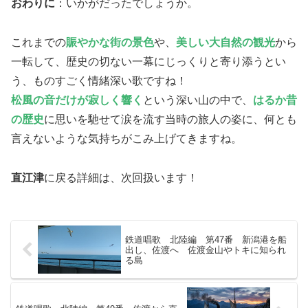
おわりに
：いかがだったでしょうか。
これまでの
賑やかな街の景色
や、
美しい大自然の観光
から
一転して、歴史の切ない一幕にじっくりと寄り添うとい
う、ものすごく情緒深い歌ですね！
松風の音だけが寂しく響く
という深い山の中で、
はるか昔
の歴史
に思いを馳せて涙を流す当時の旅人の姿に、何とも
言えないような気持ちがこみ上げてきますね。
直江津
に戻る詳細は、次回扱います！
鉄道唱歌 北陸編 第47番 新潟港を船
出し、佐渡へ 佐渡金山やトキに知られ
る島