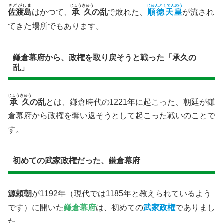
さどがしま
じょうきゅう
じゅんとくてんのう
佐渡島
はかつて、
承久
の乱
で敗れた、
順徳天皇
が流され
てきた場所でもあります。
鎌倉幕府から、政権を取り戻そうと戦った「承久の
乱」
じょうきゅう
承久
の乱
とは、鎌倉時代の1221年に起こった、朝廷が鎌
倉幕府から政権を奪い返そうとして起こった戦いのことで
す。
初めての武家政権だった、鎌倉幕府
源頼朝
が1192年（現代では1185年と教えられているよう
です）に開いた
鎌倉幕府
は、初めての
武家政権
でありまし
た。