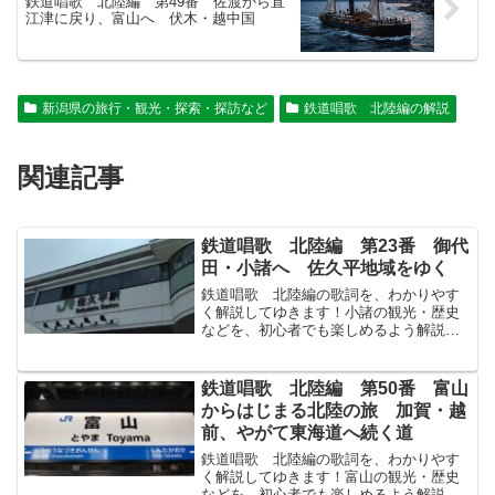
鉄道唱歌 北陸編 第49番 佐渡から直
江津に戻り、富山へ 伏木・越中国
新潟県の旅行・観光・探索・探訪など
鉄道唱歌 北陸編の解説
関連記事
鉄道唱歌 北陸編 第23番 御代
田・小諸へ 佐久平地域をゆく
鉄道唱歌 北陸編の歌詞を、わかりやす
く解説してゆきます！小諸の観光・歴史
などを、初心者でも楽しめるよう解説し
てゆきます！↓まずは原文から！御代田み
よた小諸こもろとすぎゆけば左に來きた
る千曲川ちくまがわ立科山たてしなやま
鉄道唱歌 北陸編 第50番 富山
をながれ出て末すえは越...
からはじまる北陸の旅 加賀・越
前、やがて東海道へ続く道
鉄道唱歌 北陸編の歌詞を、わかりやす
く解説してゆきます！富山の観光・歴史
などを、初心者でも楽しめるよう解説し