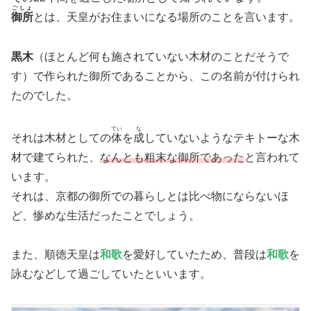
ごしょ
御所
とは、天皇がお住まいになる場所のことを言います。
黒木
（ほとんど何も施されていない木材のことだそうで
す）で作られた御所であることから、この名前が付けられ
たのでした。
てい
な
それは木材としての
体
を
成
していないようなテキトーな木
材で建てられた、
なんとも粗末な御所であった
と言われて
います。
それは、京都の御所での暮らしとは比べ物にならないほ
ど、惨めな生活だったことでしょう。
また、順徳天皇は
和歌
を愛好していたため、普段は
和歌
を
詠むなどして過ごしていたといいます。