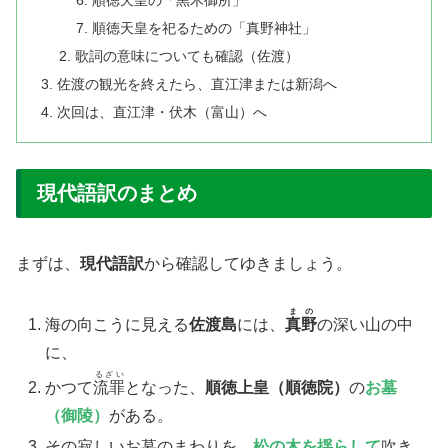
順徳天皇の「黒木御所」
順徳天皇を祀るための「真野神社」
歌詞の意味についても確認（佐渡）
佐渡の観光を終えたら、直江津または新潟へ
次回は、直江津・伏木（富山）へ
現代語訳のまとめ
まずは、
現代語訳
から確認してゆきましょう。
まの
​海の向こうに見える
佐渡島
には、
真野
の深い山の中
に、
るざい
かつて
流罪
となった、
順徳上皇（順徳院）
の
お墓
（御陵）
がある。
​その寂しいお墓のまわりを、
松の木を揺らして
吹き