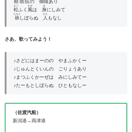
順徳院
の
御陵
あり
まつ
かぜ
み
松
ふく
風
は
身
にしみて
たもと
ひと
袂
しぼらぬ
人
もなし
さあ、歌ってみよう！
♪さどにはまーのの やまふかくー
♪じゅんとくいんの ごりょうあり
♪まつふくかーぜは みにしみてー
♪たーもとしぼらぬ ひともなしー
（佐渡汽船）
新潟港→両津港