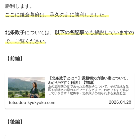
勝利します。
ここに鎌倉幕府は、承久の乱に勝利しました。
北条政子
については、
以下の各記事
でも解説していますの
で、ご覧ください
。
【
前編
】
【北条政子とは？】源頼朝の力強い妻について、
わかりやすく解説！【前編】
あの源頼朝の妻であった北条政子について、その壮絶な生
涯や頼朝との恋のエピソードなどまで、わかりやすく解説
していきます！尼将軍・北条政子の知られざる素顔と歴史
の舞台今回は、あの源頼朝の妻である北条政子ほうじょう
まさこにまつわる興味深いお話を解...
2026.04.28
tetsudou-kyukyoku.com
【
後編
】