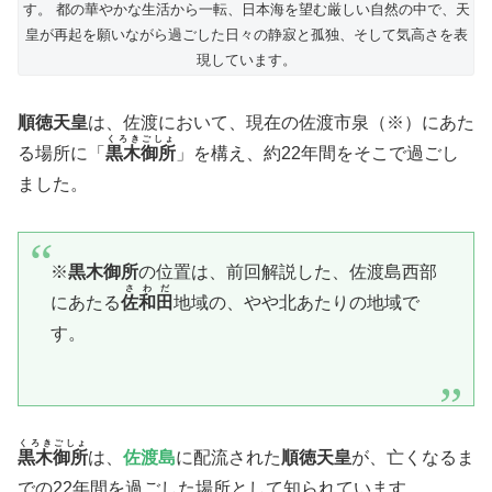
す。 都の華やかな生活から一転、日本海を望む厳しい自然の中で、天
皇が再起を願いながら過ごした日々の静寂と孤独、そして気高さを表
現しています。
順徳天皇
は、佐渡において、現在の佐渡市泉（※）にあた
くろきごしょ
る場所に「
黒木御所
」を構え、約22年間をそこで過ごし
ました。
※
黒木御所
の位置は、前回解説した、佐渡島西部
さわだ
にあたる
佐和田
地域の、やや北あたりの地域で
す。
くろきごしょ
黒木御所
は、
佐渡島
に配流された
順徳天皇
が、亡くなるま
での22年間を過ごした場所として知られています。