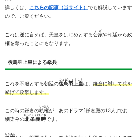
詳しくは、
こちらの記事（当サイト）
でも解説しています
ので、ご覧ください。
くげ
これは逆に言えば、天皇をはじめとする
公家
や朝廷から政
権を奪ったことにもなります。
後鳥羽上皇による挙兵
ごとばじょうこう
これを不服とする朝廷の
後鳥羽上皇
は、
鎌倉に対して兵を
挙げて攻撃します。
しっけん
この時の鎌倉の
執権
が、あのドラマ｢鎌倉殿の13人｣でお
ほうじょうよしとき
馴染みの
北条義時
です。
しっけん