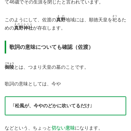
て46歳でその生涯を閉じたと言われています。
まの
まつ
このようにして、佐渡の
真野
地域には、順徳天皇を
祀
るた
まのじんじゃ
めの
真野神社
が存在します。
歌詞の意味についても確認（佐渡）
ごりょう
御陵
とは、つまり天皇の墓のことです。
歌詞の意味としては、今や
｢
松風が、今やのどかに吹いてるだけ
｣
などという、ちょっと
切ない意味
になります。