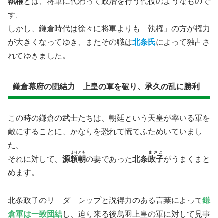
執権
とは、将軍に代わって政治を行う代役のようなもので
す。
しかし、鎌倉時代は徐々に将軍よりも「執権」の方が権力
が大きくなってゆき、またその職は
北条氏
によって独占さ
れてゆきました。
鎌倉幕府の団結力 上皇の軍を破り、承久の乱に勝利
この時の鎌倉の武士たちは、朝廷という天皇が率いる軍を
敵にすることに、かなりを恐れて慌てふためいていまし
た。
よりとも
まさこ
それに対して、
源
頼朝
の妻であった
北条
政子
がうまくまと
めます。
北条政子のリーダーシップと説得力のある言葉によって
鎌
倉軍は一致団結
し、迫り来る後鳥羽上皇の軍に対して見事