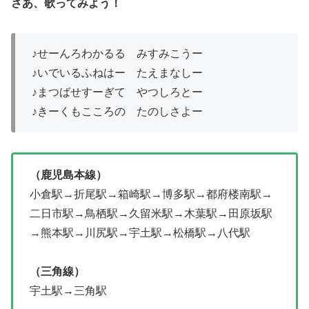
さあ、歌ってみよう！
♪せーんろわかるる みすみこうー
♪いでいるふねはー たえまなしー
♪まつばせすーぎて やつしろとー
♪きーくもこころの たのしさよー
（鹿児島本線）
小倉駅→折尾駅→箱崎駅→博多駅→都府楼南駅→
二日市駅→鳥栖駅→久留米駅→木葉駅→田原坂駅
→熊本駅→川尻駅→宇土駅→松橋駅→八代駅
（三角線）
宇土駅→三角駅