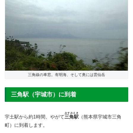
三角線の車窓。有明海、そして奥には雲仙岳
三角駅（宇城市）に到着
みすみえき
宇土駅から約1時間、やがて
三角駅
（熊本県宇城市三角
町）に到着します。