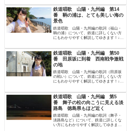
うらの風景を歌によみたる人麿ひとまろ
の社やしろはこれか島がくれこぎゆく舟
鉄道唱歌 山陽・九州編 第14
ふねもおもしろやさらに読...
番 鞆の浦は、とても美しい海の
景色
鉄道唱歌 山陽・九州編の歌詞（福山・
鞆の浦）について、鉄道に詳しくない方
にもわかりやすく解説してゆきます！↓ま
ずは原文から！武士が手に卷まく鞆の浦
とものうらこゝよりゆけば道三里みちさ
んり仙醉島せんすいじまを前にして煙け
鉄道唱歌 山陽・九州編 第50
むりにぎはふ海士あまの...
番 田原坂に到着 西南戦争激戦
の地
鉄道唱歌 山陽・九州編の歌詞（田原坂
の戦い）について、鉄道に詳しくない方
にもわかりやすく解説してゆきます！↓ま
ずは原文から！かの西南せいなんの戰爭
せんそうにその名ひびきし田原坂たばる
ざか見にゆく人は木葉このはよりおりて
鉄道唱歌 山陽・九州編 第5
道きけ里人さとびとにさ...
番 舞子の松の向こうに見える淡
路島 徳島県もほど近く
鉄道唱歌 山陽・九州編の歌詞（舞子・
淡路島など）について、鉄道に詳しくな
い方にもわかりやすく解説してゆきま
す！まずは原文から！舞子まいこの松の