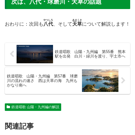
次は、八代・球磨川・天草の話題
やつしろ
あまくさ
おわりに：次回も
八代
、そして
天草
について解説します！
鉄道唱歌 山陽・九州編 第55番 熊本
駅を出発 白川・緑川を渡り、宇土市へ
鉄道唱歌 山陽・九州編 第57番 球磨
川の流れの速さ 西は天草の海 九州も
かなり南へ
鉄道唱歌 山陽・九州編の解説
関連記事