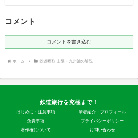
ら！汽車きしゃよりおりて旅人のまづ見
にゆくは諏訪すわの山寺町てらまちすぎ
て居留地きょりゅうちに...
コメント
コメントを書き込む
ホーム
鉄道唱歌 山陽・九州編の解説
鉄道旅行を究極まで！
はじめに・注意事項
筆者紹介・プロフィール
免責事項
プライバシーポリシー
著作権について
お問い合わせ