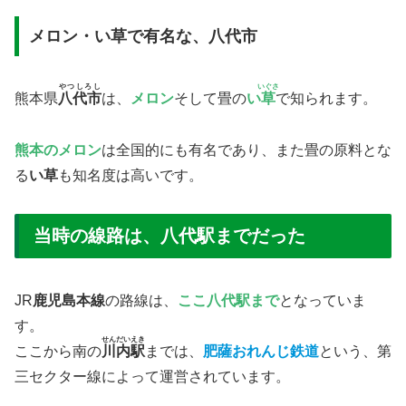
メロン・い草で有名な、八代市
やつしろし
いぐさ
熊本県
八代市
は、
メロン
そして畳の
い
草
で知られます。
熊本のメロン
は全国的にも有名であり、また畳の原料とな
る
い草
も知名度は高いです。
当時の線路は、八代駅までだった
JR
鹿児島本線
の路線は、
ここ八代駅まで
となっていま
す。
せんだいえき
ここから南の
川内駅
までは、
肥薩おれんじ鉄道
という、第
三セクター線によって運営されています。