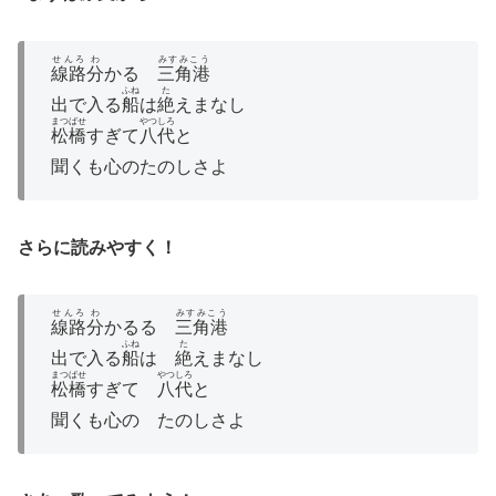
せんろ
わ
みすみこう
線路
分
かるゝ
三角港
ふね
た
出で入る
船
は
絶
えまなし
まつばせ
やつしろ
松橋
すぎて
八代
と
聞くも心のたのしさよ
さらに読みやすく！
せんろ
わ
みすみこう
線路
分
かるる
三角港
ふね
た
出で入る
船
は
絶
えまなし
まつばせ
やつしろ
松橋
すぎて
八代
と
聞くも心の たのしさよ