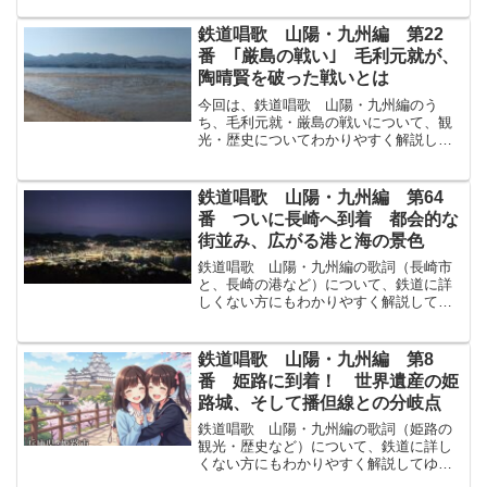
し青葉あおばの笛ふえは須磨寺すまでら
に今ものこりて寳物ほうもつの中にある
鉄道唱歌 山陽・九州編 第22
こそあはれなれさらに読みや...
番 ｢厳島の戦い｣ 毛利元就が、
陶晴賢を破った戦いとは
今回は、鉄道唱歌 山陽・九州編のう
ち、毛利元就・厳島の戦いについて、観
光・歴史についてわかりやすく解説して
ゆきます！↓まずは原文から！毛利元就も
うりもとなりこの島に城をかまへて君き
みの敵あだ陶晴賢すえはるかたを誅ちゅ
鉄道唱歌 山陽・九州編 第64
うせしはのこす武臣ぶしん...
番 ついに長崎へ到着 都会的な
街並み、広がる港と海の景色
鉄道唱歌 山陽・九州編の歌詞（長崎市
と、長崎の港など）について、鉄道に詳
しくない方にもわかりやすく解説してゆ
きます！↓まずは原文から！千代ちよに八
千代やちよの末すえかけて榮さか行く御
代みよは長崎ながさきの港みなとにぎは
鉄道唱歌 山陽・九州編 第8
ふ百千船ももちぶね夜は...
番 姫路に到着！ 世界遺産の姫
路城、そして播但線との分岐点
鉄道唱歌 山陽・九州編の歌詞（姫路の
観光・歴史など）について、鉄道に詳し
くない方にもわかりやすく解説してゆき
ます！まずは原文から！阿彌陀あみだは