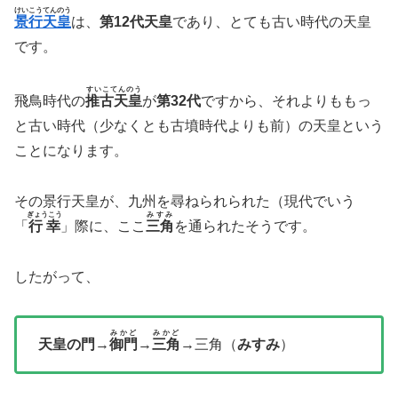
けいこうてんのう
景行天皇
は、
第12代天皇
であり、とても古い時代の天皇
です。
すいこてんのう
飛鳥時代の
推古天皇
が
第32代
ですから、それよりももっ
と古い時代（少なくとも古墳時代よりも前）の天皇という
ことになります。
その景行天皇が、九州を尋ねられられた（現代でいう
ぎょうこう
みすみ
「
行幸
」際に、ここ
三角
を通られたそうです。
したがって、
みかど
みかど
天皇の門
→
御門
→
三角
→三角（
みすみ
）