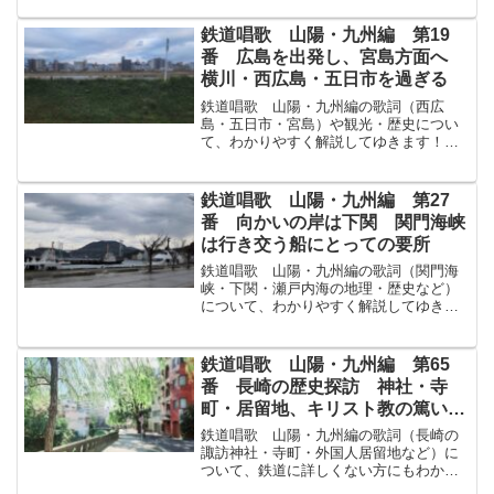
木の間このまよりまぢかく見ゆる淡路島
あわじしま夜は岩屋いわやの燈臺とうだ
鉄道唱歌 山陽・九州編 第19
いも手に取る如ごとく影あか...
番 広島を出発し、宮島方面へ
横川・西広島・五日市を過ぎる
鉄道唱歌 山陽・九州編の歌詞（西広
島・五日市・宮島）や観光・歴史につい
て、わかりやすく解説してゆきます！ま
ずは原文から！己斐こいの松原まつばら
五日市いつかいちいつしか過すぎて嚴島
いつくしま鳥居とりいを前にながめやる
鉄道唱歌 山陽・九州編 第27
宮嶋驛みやじまえきにつきに...
番 向かいの岸は下関 関門海峡
は行き交う船にとっての要所
鉄道唱歌 山陽・九州編の歌詞（関門海
峡・下関・瀬戸内海の地理・歴史など）
について、わかりやすく解説してゆきま
す！↓まずは原文から！向むかいの岸きし
は馬關ばかんにて海上かいじょうわずか
二十町にじゅっちょう瀬戸内海せとうち
鉄道唱歌 山陽・九州編 第65
うみの咽首のどくびをし...
番 長崎の歴史探訪 神社・寺
町・居留地、キリスト教の篤い信
仰のあと
鉄道唱歌 山陽・九州編の歌詞（長崎の
諏訪神社・寺町・外国人居留地など）に
ついて、鉄道に詳しくない方にもわかり
やすく解説してゆきます！↓まずは原文か