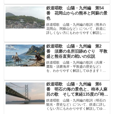
寺の音に聞き姫路ひめじは城の名にひゞ
くこゝより支線しせんに乘のりかへてゆ
鉄道唱歌 山陽・九州編 第54
けば生野いくのは二時間餘...
番 花岡山からの熊本と阿蘇の景
色
鉄道唱歌 山陽・九州編の歌詞（熊本の
花岡山、阿蘇山など）について、鉄道に
詳しくない方にもわかりやすく解説して
ゆきます！↓まずは原文から！ほまれの花
もさきにほふ花岡山はなおかやまの招魂
社しょうこんしゃ雲か霞かすみか夕ぞら
鉄道唱歌 山陽・九州編 第2
にみゆるは阿蘇あその遠...
番 須磨の名所旧跡めぐり 平敦
盛と熊谷直実の戦いの伝説
鉄道唱歌 山陽・九州編の歌詞（兵庫・
鷹取・須磨海岸・平敦盛の歴史など）
を、わかりやすく解説してゆきます！ま
ずは原文から！兵庫ひょうご鷹取たかと
り須磨すまの浦うら名所舊蹟めいしょき
ゅうせきかずおほし平家へいけの若武者
鉄道唱歌 山陽・九州編 第6
わかむしゃ敦盛あつもりが討...
番 明石の海の景色と、柿本人麻
呂の歌 そして東経135度の｢時間
の街｣
鉄道唱歌 山陽・九州編の歌詞（明石の
観光・歴史など）について、鉄道に詳し
くない方にもわかりやすく解説してゆき
ます！まずは原文から！明石あかしの浦