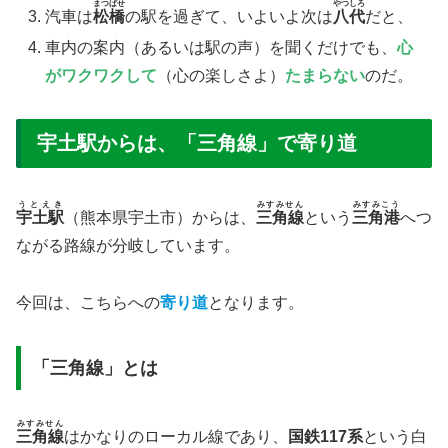
まつばせ
やつしろ
​汽車は
松橋
の駅を過ぎて、いよいよ次は
八代
だと、
​車内の案内（あるいは駅の声）を聞くだけでも、
心
がワクワクして
（心の楽しさよ）
たまらない
のだ。
宇土駅からは、「三角線」で寄り道
うとえき
みすみせん
みすみこう
宇土駅
（熊本県宇土市）からは、
三角線
という
三角港
へつ
ながる路線が分岐しています。
今回は、こちらへの
寄り道
となります。
「三角線」とは
みすみせん
三角線
はかなりのローカル線であり、
国鉄117系
という白