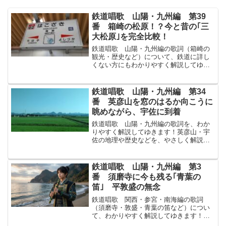
鉄道唱歌 山陽・九州編 第39
番 箱崎の松原！？今と昔の｢三
大松原｣を完全比較！
鉄道唱歌 山陽・九州編の歌詞（箱崎の
観光・歴史など）について、鉄道に詳し
くない方にもわかりやすく解説してゆき
ます！↓まずは原文から！天あまの橋立は
しだて三保みほの浦この箱崎はこざきを
取りそへて三松原さんまつばらとよばれ
鉄道唱歌 山陽・九州編 第34
たるその名も千代ちよの...
番 英彦山を窓のはるか向こうに
眺めながら、宇佐に到着
鉄道唱歌 山陽・九州編の歌詞を、わか
りやすく解説してゆきます！英彦山・宇
佐の地理や歴史などを、やさしく解説し
てゆきます！↓まずは原文から！白雲しら
くもかかる彦山ひこさんを右みぎになが
めて猶なおゆけば汽車きしゃは宇佐うさ
鉄道唱歌 山陽・九州編 第3
にて止とまりたり八幡や...
番 須磨寺に今も残る｢青葉の
笛｣ 平敦盛の無念
鉄道唱歌 関西・参宮・南海編の歌詞
（須磨寺・敦盛・青葉の笛など）につい
て、わかりやすく解説してゆきます！ま
ずは原文から！その最期まで携たずさへ