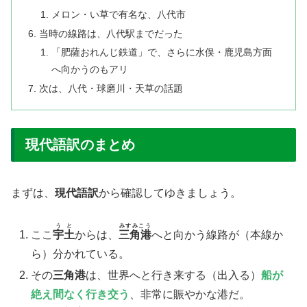
メロン・い草で有名な、八代市
当時の線路は、八代駅までだった
「肥薩おれんじ鉄道」で、さらに水俣・鹿児島方面
へ向かうのもアリ
次は、八代・球磨川・天草の話題
現代語訳のまとめ
まずは、
現代語訳
から確認してゆきましょう。
うと
みすみこう
​ここ
宇土
からは、
三角港
へと向かう線路が（本線か
ら）分かれている。
その
三角港
は、世界へと行き来する（出入る）
船が
絶え間なく行き交う
、非常に賑やかな港だ。