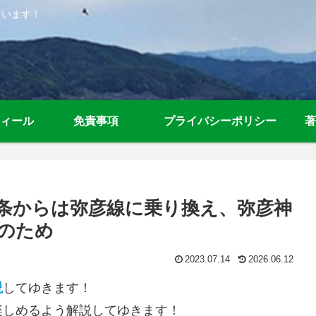
ています！
ィール
免責事項
プライバシーポリシー
著
三条からは弥彦線に乗り換え、弥彦神
のため
2023.07.14
2026.06.12
説
してゆきます！
楽しめるよう解説してゆきます！