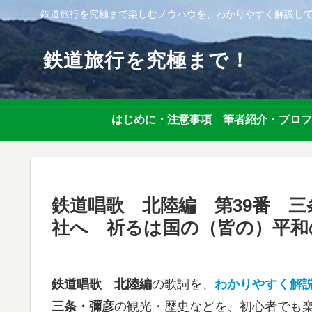
鉄道旅行を究極まで楽しむノウハウを、わかりやすく解説し
鉄道旅行を究極まで！
はじめに・注意事項
筆者紹介・プロフ
鉄道唱歌 北陸編 第39番 
社へ 祈るは国の（皆の）平和
鉄道唱歌 北陸編
の歌詞を、
わかりやすく解
三条・彌彦
の観光・歴史などを、初心者でも