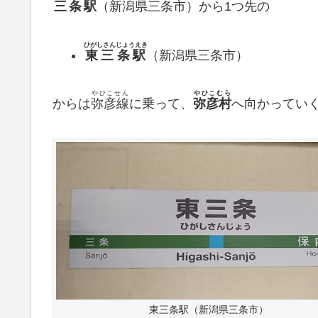
三条駅
（新潟県三条市）から1つ先の
ひがしさんじょうえき
東三条駅
（新潟県三条市）
やひこせん
やひこむら
からは
弥彦線
に乗って、
弥彦村
へ向かってい
東三条駅（新潟県三条市）