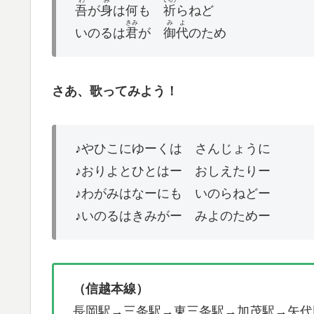
わ
み
いの
吾
が
身
は何も
祈
らねど
きみ
みよ
いのるは
君
が
御代
のため
さあ、歌ってみよう！
♪やひこにゆーくは さんじょうに
♪おりよとひとはー おしえたりー
♪わがみはなーにも いのらねどー
♪いのるはきみがー みよのためー
（信越本線）
長岡駅→三条駅→東三条駅→加茂駅→矢代