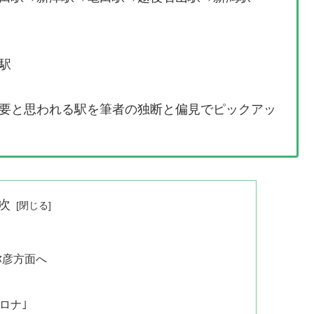
駅
要と思われる駅を筆者の独断と偏見でピックアッ
次
）
弥彦方面へ
ロナ｣