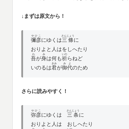
↓まずは原文から！
やひこ
さんじょう
彌彦
にゆくは
三條
に
おりよと人はをしへたり
わ
み
いの
吾
が
身
は何も
祈
らねど
きみ
みよ
いのるは
君
が
御代
のため
さらに読みやすく！
やひこ
さんじょう
弥彦
にゆくは
三条
に
おりよと人は おしへたり