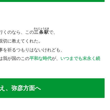
。
さんじょうえき
行くのなら、この
三条駅
で、
親切に教えてくれた。
い事を祈るつもりはないけれども、
は我が国のこの
平和な時代
が、
いつまでも末永く続
え、弥彦方面へ