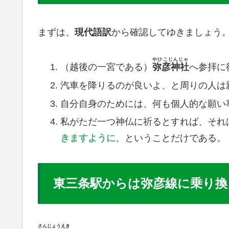
まずは、
現代語訳
から確認してゆきましょう
やひこじんじゃ
（​越後の一宮である）
弥彦神社
へ参拝に
汽車を降りるのが良いよ、と周りの人は
​自分自身のためには、何も個人的な願
​私がただ一つ神仏に祈るとすれば、それ
きますように
、ということだけである。
東三条駅からは弥彦線に乗り換
さんじょうえき