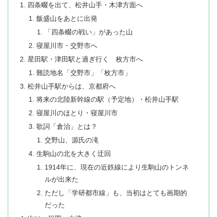
四条畷を出て、松井山手・木津方面へ
飯盛山をあとに出発
「四条畷の戦い」があった山
寝屋川市・交野市へ
星田駅・津田駅と過ぎ行く 枚方市へ
難読地名「交野市」「枚方市」
松井山手駅からは、京都府へ
将来の北陸新幹線の駅（予定地）・松井山手駅
寝屋川のほとり・寝屋川市
歌詞「倉治」とは？
交野山、源氏の滝
生駒山の北を大きく迂回
1914年に、現在の近鉄線により生駒山のトンネ
ルが出来た
ただし「学研都市線」も、当初はとても画期的
だった