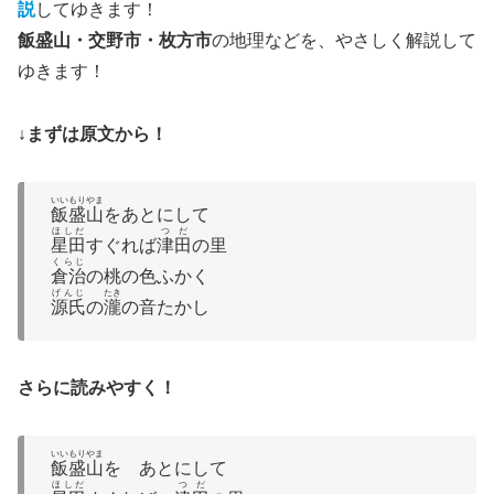
説
してゆきます！
飯盛山・交野市・枚方市
の地理などを、やさしく解説して
ゆきます！
↓まずは原文から！
いいもりやま
飯盛山
をあとにして
ほしだ
つだ
星田
すぐれば
津田
の里
くらじ
倉治
の桃の色ふかく
げんじ
たき
源氏
の
瀧
の音たかし
さらに読みやすく！
いいもりやま
飯盛山
を あとにして
ほしだ
つだ