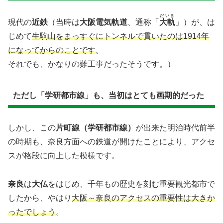
だいき
現代の
近鉄
（当時は
大阪電気軌道
、通称「
大軌
」）が、は
じめて
生駒山をまっすぐにトンネルで貫いたのは1914年
になってからのことです
。
それでも、かなりの難工事だったそうです。）
ただし「学研都市線」も、当初はとても画期的だった
しかし、この
片町線（学研都市線）
が出来た明治時代前半
の時期も、奈良方面への鉄道が開けたことにより、アクセ
スが格段に向上した模様です。
奈良
は
大仏
をはじめ、千年もの歴史を刻む重要観光都市で
したから、やはり
大阪～奈良のアクセスの重要性は大きか
ったでしょう
。