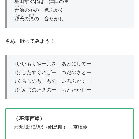
星田
すぐれば
津田
の里
くらじ
倉治
の桃の 色ふかく
げんじ
たき
源氏
の
滝
の 音たかし
さあ、歌ってみよう！
♪いいもりやーまを あとにしてー
♪ほしだすぐればー つだのさとー
♪くらじのもーもの いろふかくー
♪げんじのたきのー おとたかしー
（JR東西線）
大阪城北詰駅（網島町）→京橋駅