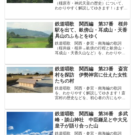
（橿原市・神武天皇の歴史）について、
わかりやすく解説してゆきます！↓まずは
原文から！畝傍うねびの麓ふもと橿原か
しはらに始めて都みやこしたまひし御威
みいつも高き大君おおきみが御陵みささ
鉄道唱歌 関西編 第37番 桜井
ぎをがめ人々ひとびとよさ...
駅を出て、畝傍山・耳成山・天香
具山のふもとをゆく
鉄道唱歌 関西・参宮・南海編の歌詞
（桜井線・桜井→畝傍の行程と畝傍山・
耳成山・天香久山など）を、わかりやす
く解説してゆきます！↓まずは原文から！
櫻井さくらいいでてわが汽車きしゃは畝
傍うねび耳無みみなし香山かぐやまの鼎
鉄道唱歌 関西編 第23番 斎宮
かなえに似たる三山みつや...
村を探訪 伊勢神宮に仕えた女性
たちの村
鉄道唱歌 関西・参宮・南海編の歌詞
を、わかりやすく解説してゆきます！斎
宮村の歴史などを、初心者の方にもやさ
しく解説してゆきます！↓まずは原文か
ら！田丸たまるの驛えきに程ほどちかき
齋宮村さいくうむらは齋王さいおうのむ
鉄道唱歌 関西編 第36番 多武
かし下りて此國このくにに住...
峰・談山神社 中臣鎌足と中大兄
皇子が語り合った山
鉄道唱歌 関西・参宮・南海編の歌詞