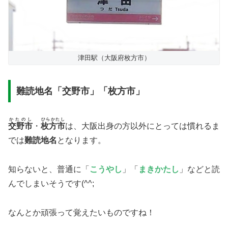
津田駅（大阪府枚方市）
難読地名「交野市」「枚方市」
かたのし
ひらかたし
交野市
・
枚方市
は、大阪出身の方以外にとっては慣れるま
では
難読地名
となります。
知らないと、普通に「
こうやし
」「
まきかたし
」などと読
んでしまいそうです(^^;
なんとか頑張って覚えたいものですね！