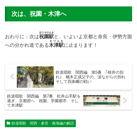
次は、祝園・木津へ
ほうそのえき
おわりに：次は
祝園駅
と、いよいよ京都と奈良・伊勢方面
きづえき
への分かれ道である
木津駅
に止まります！
鉄道唱歌 関西編 第5番 ｢桜井の別
れ｣ 楠木正成父子の、涙ながらの別れ
そして四条畷の戦い
鉄道唱歌 関西編 第7番 松井山手駅を
過ぎ、京都府へ 祝園、学園都市、そし
て木津駅
鉄道唱歌 関西・参宮・南海編の解説