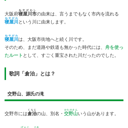
ねやがわし
大阪府
寝屋川市
の由来は、言うまでもなく市内を流れる
ねやがわ
寝屋川
という川に由来します。
ねやがわ
寝屋川
は、大阪市街地へと続く川です。
そのため、まだ道路や鉄道も無かった時代には、
舟を使っ
たルート
として、すごく重宝された川だったのでした。
歌詞「倉治」とは？
交野山、源氏の滝
くらじ
かたのさん
交野市には
倉治
の山、別名・
交野山
いう山があります。
げんじ
たき