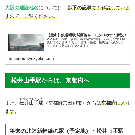
大阪の難読地名
については、
以下の記事
でも解説していま
すので、ご覧ください。
【放出】鉄道唱歌 関西編を、わかりやすく解説！
鉄道唱歌 関西・参宮・南海編の歌詞を、わかりやすく解
説してゆきます！ 放出・徳庵・住道・生駒山の地理など
を、楽しく解説してゆきます！
tetsudou-kyukyoku.com
松井山手駅からは、京都府へ
まついやまてえき
また、
松井山手駅
（京都府京田辺市）からは
京都府
に入り
ます
。
将来の北陸新幹線の駅（予定地）・松井山手駅