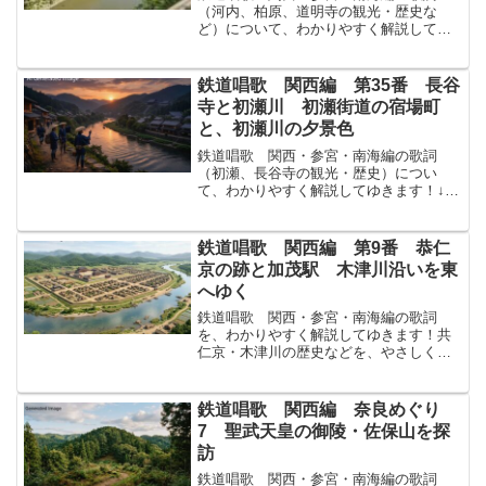
（河内、柏原、道明寺の観光・歴史な
ど）について、わかりやすく解説してゆ
きます！↓まずは原文から！高田たかたわ
かれて右ゆけば河内かわちに走る線路あ
り路みちにすぎゆく柏原かしわらの名高
鉄道唱歌 関西編 第35番 長谷
なたかき寺は道明寺どうみょ...
寺と初瀬川 初瀬街道の宿場町
と、初瀬川の夕景色
鉄道唱歌 関西・参宮・南海編の歌詞
（初瀬、長谷寺の観光・歴史）につい
て、わかりやすく解説してゆきます！↓ま
ずは原文から！初瀬列樹はつせなみきの
宮のあと問とはんとすれば日は落ちて初
瀬はつせの川の夕波ゆうなみにふくや初
鉄道唱歌 関西編 第9番 恭仁
瀬はつせの山おろしさらに読...
京の跡と加茂駅 木津川沿いを東
へゆく
鉄道唱歌 関西・参宮・南海編の歌詞
を、わかりやすく解説してゆきます！共
仁京・木津川の歴史などを、やさしく解
説してゆきます！↓まずは原文から！共仁
くにの都みやこの跡あとと聞く加茂かも
を出づれば左には木津川きづがわしろく
鉄道唱歌 関西編 奈良めぐり
流れたり晒さらせる布の如...
7 聖武天皇の御陵・佐保山を探
訪
鉄道唱歌 関西・参宮・南海編の歌詞