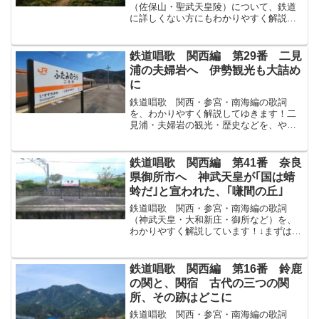
（佐保山・聖武天皇陵）について、鉄道
に詳しくない方にもわかりやすく解説し
てゆきます！まずは原文から！北にめぐ
れば佐保山さほやまに見ゆる御陵ごりょ
うは聖武帝しょうむていをがむ袂たもと
鉄道唱歌 関西編 第29番 二見
の露つゆけきは草くさも昔や...
浦の夫婦岩へ 伊勢観光も大詰め
に
鉄道唱歌 関西・参宮・南海編の歌詞
を、わかりやすく解説してゆきます！二
見浦・夫婦岩の観光・歴史などを、やさ
しく解説してゆきます！↓まずは原文か
ら！下りは道を踏みかへて見るや二見ふ
たみの二つ岩ふたついわ畫えに見しまゝ
鉄道唱歌 関西編 第41番 奈良
の姿にて立つもなつかし海原...
県御所市へ 神武天皇が｢国は蜻
蛉だ｣と宣われた、｢嗛間の丘｣
鉄道唱歌 関西・参宮・南海編の歌詞
（神武天皇・大和新庄・御所など）を、
わかりやすく解説しています！↓まずは原
文から！新庄しんじょう御所ごせを打ち
すぎて掖上わきがみゆけば神武帝じんむ
てい國くにを蜻蛉あきづと宣のたまひし
鉄道唱歌 関西編 第16番 鈴鹿
嗛間ほほまの丘おかぞ仰あ...
の関と、関宿 古代の三つの関
所、その跡はどこに
鉄道唱歌 関西・参宮・南海編の歌詞