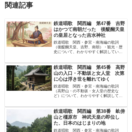
関連記事
鉄道唱歌 関西編 第47番 吉野
はかつて南朝だった 後醍醐天皇
の皇居となった吉水神社
鉄道唱歌 関西・参宮・南海編の歌詞
（後醍醐天皇、吉野、南朝）・観光・歴
史について、わかりやすく解説していま
す！↓まずは原文から！あはれ暫しばしは
南朝なんちょうの假かりの皇居こうきょ
となりたりし吉水院よしみずいんの月の
鉄道唱歌 関西編 第45番 高野
かげ曇くもるか今も夜なよ...
山の入口・不動坂と女人堂 次第
に心は浮き世を離れてゆく
鉄道唱歌 関西・参宮・南海編の歌詞
（高野山・の不動坂・女人堂の歴史な
ど）について、わかりやすく解説してい
ます！↓まずは原文から！木隱こかげをぐ
らき不動坂ふどうざか夕露ゆうつゆしげ
き女人堂にょにんどうみれば心もおのづ
鉄道唱歌 関西編 第38番 畝傍
から塵ちりの浮き世を離れけ...
山と橿原市 神武天皇の即位し
た、日本のはじまりの地
鉄道唱歌 関西・参宮・南海編の歌詞