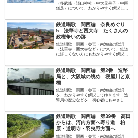
（多武峰・談山神社・中大兄皇子・中臣
鎌足）について、わかりやすく解説して
ゆきます！↓まずは原文から！さぐる名所
めいしょの樂たのしさに思はずのぼる多
武峰とうのみね峰みねにかがやく鎌足か
鉄道唱歌 関西編 奈良めぐり
またりの社やしろのあたり...
5 法華寺と西大寺 たくさんの
政権争いの跡
鉄道唱歌 関西・参宮・南海編の歌詞
（法華寺・西大寺など）について、鉄道
に詳しくない方にもわかりやすく解説し
てゆきます！↓まずは原文から！西は法華
寺ほっけじ西大寺さいだいじ都みやこの
夢はやぶれたる旅のまくらに秋篠あきし
鉄道唱歌 関西編 第2番 造幣
のの里の砧きぬたもひゞく...
局と、大阪城の眺め 寝屋川と京
橋
鉄道唱歌 関西・参宮・南海編の歌詞
を、わかりやすく解説してゆきます！造
幣局の歴史などを、初心者にもやさしく
解説してゆきます！↓まずは原文から！造
幣局ぞうへいきょくの朝あさざくら櫻さ
くらの宮みやの夕すゞずみなごりを跡あ
鉄道唱歌 関西編 第39番 高田
とに見かへれば 城の天守...
からは、河内方面へ寄り道 柏
原・道明寺・羽曳野方面へ
鉄道唱歌 関西・参宮・南海編の歌詞