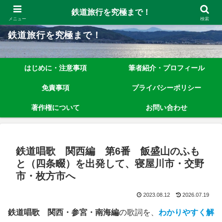
鉄道旅行を究極まで楽しむノウハウを、わかりやすく解説しています！
鉄道旅行を究極まで！
メニュー
検索
鉄道旅行を究極まで！
はじめに・注意事項
筆者紹介・プロフィール
免責事項
プライバシーポリシー
著作権について
お問い合わせ
鉄道唱歌 関西編 第6番 飯盛山のふも
と（四条畷）を出発して、寝屋川市・交野
市・枚方市へ
2023.08.12
2026.07.19
鉄道唱歌 関西・参宮・南海編
の歌詞を、
わかりやすく解