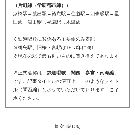
（片町線（学研都市線））
京橋駅→放出駅→徳庵駅→住道駅→四條畷駅→星
田駅→津田駅→祝園駅→木津駅
※鉄道唱歌に関係ある主要駅のみ表記
※網島駅、旧桜ノ宮駅は1913年に廃止
※現在の駅で最も近いものに置き換えてあります
※正式名称は「
鉄道唱歌 関西・参宮・南海編
」
です。記事タイトルの便宜上、このようなタイト
ル（関西編）とさせていただいております。ご了
承ください。
目次