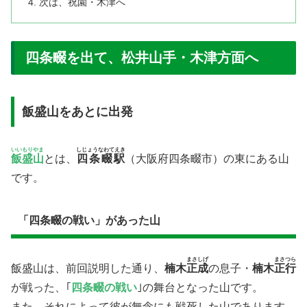
次は、祝園・木津へ
四条畷を出て、松井山手・木津方面へ
飯盛山をあとに出発
いいもりやま
しじょうなわてえき
飯盛山
とは、
四条畷駅
（大阪府四条畷市）の東にある山
です。
「四条畷の戦い」があった山
まさしげ
まさつら
飯盛山は、前回説明した通り、
楠木
正成
の息子・
楠木
正行
が戦った、｢
四条畷の戦
い
｣の舞台となった山です。
また、それによって彼が無念にも戦死した山であります。