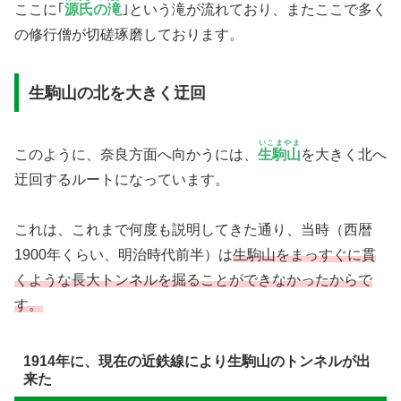
ここに｢
源氏
の
滝
｣という滝が流れており、またここで多く
の修行僧が切磋琢磨しております。
生駒山の北を大きく迂回
いこまやま
このように、奈良方面へ向かうには、
生駒山
を大きく北へ
迂回するルートになっています。
これは、これまで何度も説明してきた通り、当時（西暦
1900年くらい、明治時代前半）は
生駒山をまっすぐに貫
くような長大トンネルを掘ることができなかったからで
す。
1914年に、現在の近鉄線により生駒山のトンネルが出
来た