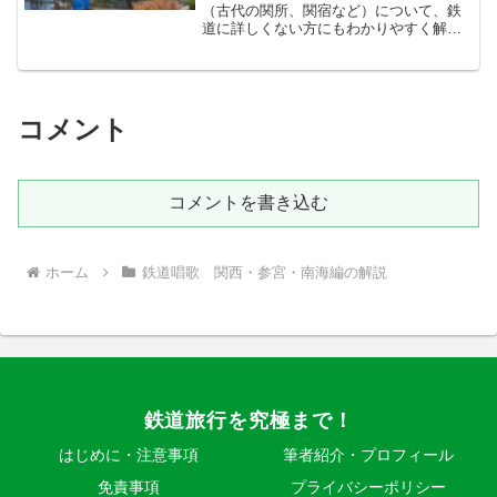
（古代の関所、関宿など）について、鉄
道に詳しくない方にもわかりやすく解説
してゆきます！↓まずは原文から！愛知あ
らち逢坂おうさか鈴鹿すずかとて三みつ
の關所せきしょと呼ばれたるむかしの跡
は知らねども關せきの地藏...
コメント
コメントを書き込む
ホーム
鉄道唱歌 関西・参宮・南海編の解説
鉄道旅行を究極まで！
はじめに・注意事項
筆者紹介・プロフィール
免責事項
プライバシーポリシー