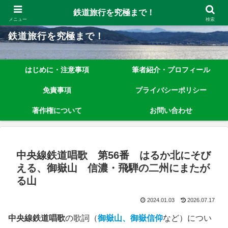
鉄道旅行を究極まで楽しむノウハウを、わかりやすく解説しています！
鉄道旅行を究極まで！
メニュー
検索
鉄道旅行を究極まで！
はじめに・注意事項
筆者紹介・プロフィール
免責事項
プライバシーポリシー
著作権について
お問い合わせ
中央線鉄道唱歌 第56番 はるか北にそび
える、御嶽山 信濃・飛騨の二州にまたが
る山
2024.01.03
2026.07.17
中央線鉄道唱歌
の歌詞（
御嶽山、御嶽信仰
など）につい