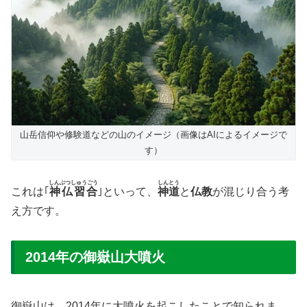
山岳信仰や修験道などの山のイメージ（画像はAIによるイメージで
す）
しんぶつしゅうごう
しんとう
これは｢
神仏習合
｣といって、
神道
と
仏教
が混じり合う考
え方です。
2014年の御嶽山大噴火
御嶽山は、
2014年に大噴火を起こした
ことで知られま