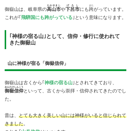
たかやまし
げろし
また
御嶽山は、岐阜県の
高山市
や
下呂市
にも
跨
がっています。
これが｢
飛騨国にも跨がっている
｣という意味になります。
｢神様の宿る山｣として、信仰・修行に使われて
きた御嶽山
山に神様が宿る「御嶽信仰」
御嶽山は古くから｢
神様の宿る山
｣とされてきており、
おんたけしんこう
御嶽信仰
といって、古くから崇拝・信仰されてきたのでし
た。
昔は、
とても大きく美しい山には神様がいると信じられて
きました
。