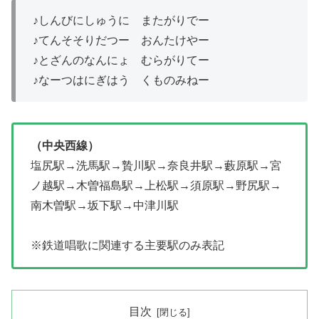
♪しんびにしゅうに またがりでー
♪てんそそりだつー おんたけやー
♪とざんのなんにょ むらがりてー
♪なーつはにぎはう くものみねー
（中央西線）
塩尻駅→洗馬駅→贄川駅→奈良井駅→藪原駅→宮
ノ越駅→木曽福島駅→上松駅→須原駅→野尻駅→
南木曽駅→坂下駅→中津川駅
※鉄道唱歌に関連する主要駅のみ表記
目次