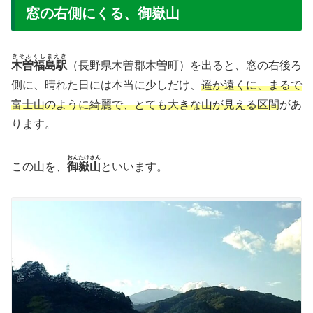
窓の右側にくる、御嶽山
きそふくしまえき
木曽福島駅
（長野県木曽郡木曽町）を出ると、窓の右後ろ
側に、晴れた日には本当に少しだけ、
遥か遠くに、まるで
富士山のように綺麗で、とても大きな山が見える区間
があ
ります。
おんたけさん
この山を、
御嶽山
といいます。