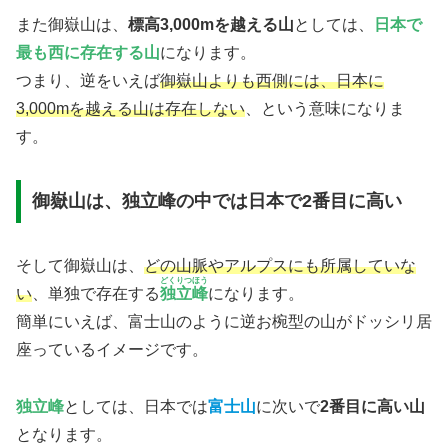
また御嶽山は、
標高3,000mを越える山
としては、
日本で
最も西に存在する山
になります。
つまり、逆をいえば
御嶽山よりも西側には、日本に
3,000mを越える山は存在しない
、という意味になりま
す。
御嶽山は、独立峰の中では日本で2番目に高い
そして御嶽山は、
どの山脈やアルプスにも所属していな
どくりつほう
い
、単独で存在する
独立峰
になります。
簡単にいえば、富士山のように逆お椀型の山がドッシリ居
座っているイメージです。
独立峰
としては、日本では
富士山
に次いで
2番目に高い山
となります。