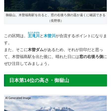
御嶽山。木曽福島駅を出ると、窓の右後ろ側の遥か遠くに確認できる
（長野県）
おうたきがわ
この区間は、
王滝川
と
木曽川
が合流するポイントになりま
す。
また、そこに
木曽ダム
があるため、それが目印だと思っ
て、木曽福島駅を出た後に、晴れた日には
窓の右後ろ側
に
ぜひ注目してみましょう。
日本第14位の高さ・御嶽山