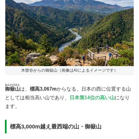
木曽谷からの御嶽山（画像はAIによるイメージです）
おんたけさん
御嶽山
は、
標高3,067m
からなる、日本の西に位置する山
としては相当高い山であり、
日本第14位の高い山
になり
ます。
標高3,000m越え最西端の山・御嶽山