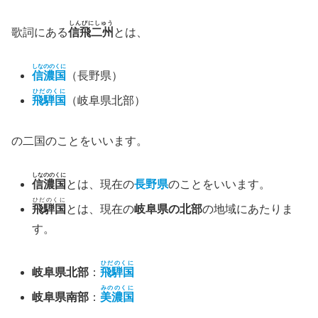
しんびにしゅう
歌詞にある
信飛二州
とは、
しなののくに
信濃国
（長野県）
ひだのくに
飛騨国
（岐阜県北部）
の二国のことをいいます。
しなののくに
信濃国
とは、現在の
長野県
のことをいいます。
ひだのくに
飛騨国
とは、現在の
岐阜県の北部
の地域にあたりま
す。
ひだのくに
岐阜県北部
：
飛騨国
みののくに
岐阜県南部
：
美濃国