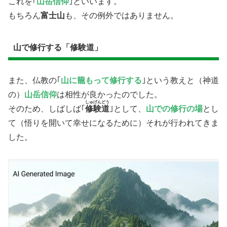
これを｢
山岳信仰
｣といいます。
もちろん
富士山
も、その例外ではありません。
山で修行する「修験道」
また、仏教の｢
山に籠もって修行する
｣という教えと（神道
の）
山岳信仰
は相性が良かったのでした。
しゅげんどう
そのため、しばしば｢
修験道
｣として、
山での修行の場
とし
て（悟りを開いて幸せになるために）それが行われてきま
した。