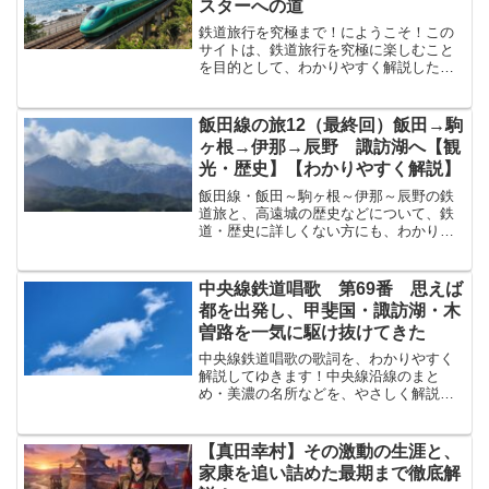
スターへの道
鉄道旅行を究極まで！にようこそ！この
サイトは、鉄道旅行を究極に楽しむこと
を目的として、わかりやすく解説したサ
イトです！鉄道の基本的知識鉄道の技術
関連など わかりやすく解説！直流・交
流とは？パンタグラフとは？VVVFインバ
飯田線の旅12（最終回）飯田→駒
ータとは？鉄道のモー...
ヶ根→伊那→辰野 諏訪湖へ【観
光・歴史】【わかりやすく解説】
飯田線・飯田～駒ヶ根～伊那～辰野の鉄
道旅と、高遠城の歴史などについて、鉄
道・歴史に詳しくない方にも、わかりや
すく解説してゆきます！※本ページはプ
ロモーション（広告）が含まれていま
す。今回で、飯田線の旅はラストこの全
中央線鉄道唱歌 第69番 思えば
12回にわたって解説してき...
都を出発し、甲斐国・諏訪湖・木
曽路を一気に駆け抜けてきた
中央線鉄道唱歌の歌詞を、わかりやすく
解説してゆきます！中央線沿線のまと
め・美濃の名所などを、やさしく解説し
ています！↓まずは原文から！都みやこを
出いでゝなまよみの甲斐かいにはめでし
富士ふじの嶺みね諏訪すわの湖みずうみ
【真田幸村】その激動の生涯と、
木曾きその谷美濃みのの名...
家康を追い詰めた最期まで徹底解