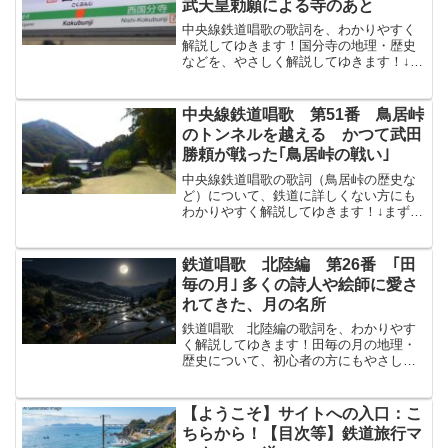
武天皇勅願による寺のあと
中央線鉄道唱歌の歌詞を、わかりやすく
解説してゆきます！国分寺の地理・歴史
などを、やさしく解説してゆきます！↓ま
ずは原文から！川越線かわごえせんの分
岐點ぶんきてん國分寺こくぶんじには其
その昔聖武天皇しょうむてんのう勅願ち
中央線鉄道唱歌 第51番 鳥居峠
ょくがんの御寺みてらの...
のトンネルを越える かつて武田
勝頼が戦った｢鳥居峠の戦い｣
中央線鉄道唱歌の歌詞（鳥居峠の歴史な
ど）について、鉄道に詳しくない方にも
わかりやすく解説してゆきます！↓まずは
原文から！甲信こうしん二軍にぐんのつ
はものが雄叫おたけびの声こえ治おさま
りて屍かばさらせし峠路とうけじに咲く
鉄道唱歌 北陸編 第26番 ｢田
や鳥居とりいの山櫻やま...
毎の月｣ 多くの詩人や絵師に愛さ
れてきた、月の名所
鉄道唱歌 北陸編の歌詞を、わかりやす
く解説してゆきます！田毎の月の地理・
歴史について、初心者の方にもやさしく
解説してゆきます！↓まずは原文から！田
毎たごとの月つきの風景も見てゆかまし
を秋ならば雲をいたゞく冠著かむりきの
【ようこそ】サイトへの入口：こ
山はひだりにそびえたり...
ちらから！【目次等】鉄道旅行マ