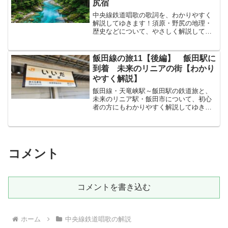
尻宿
中央線鉄道唱歌の歌詞を、わかりやすく
解説してゆきます！須原・野尻の地理・
歴史などについて、やさしく解説してゆ
きます！↓まずは原文から！小野おのの瀧
たきつせ霧きりはれてしぶきに虹にじぞ
立たちわたる名所めぐりも束つかの間ま
飯田線の旅11【後編】 飯田駅に
に須原すはらの宿しゅく...
到着 未来のリニアの街【わかり
やすく解説】
飯田線・天竜峡駅～飯田駅の鉄道旅と、
未来のリニア駅・飯田市について、初心
者の方にもわかりやすく解説してゆきま
す！今回は、飯田駅へ前回で、伊那谷い
なだにに特有の地形飯田線にカーブが多
い理由を説明しました。詳しくは、前回
の記事をご覧ください。今...
コメント
コメントを書き込む
ホーム
中央線鉄道唱歌の解説