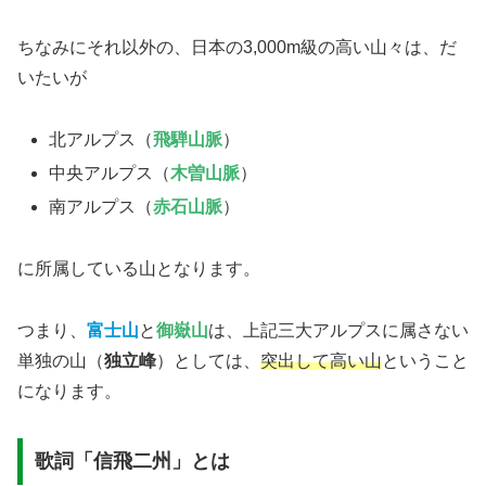
ちなみにそれ以外の、日本の3,000m級の高い山々は、だ
いたいが
北アルプス（
飛騨山脈
）
中央アルプス（
木曽山脈
）
南アルプス（
赤石山脈
）
に所属している山となります。
つまり、
富士山
と
御嶽山
は、上記三大アルプスに属さない
単独の山（
独立峰
）としては、
突出して高い山
ということ
になります。
歌詞「信飛二州」とは