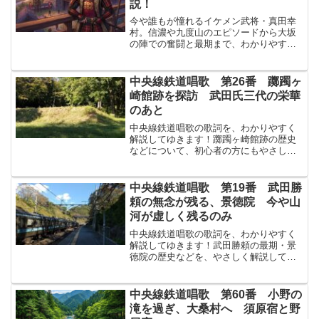
説！
今や誰もが憧れるイケメン武将・真田幸
村。信濃や九度山のエピソードから大坂
の陣での奮闘と最期まで、わかりやすく
解説してゆきます！真田幸村乱世を駆け
た「日本一の兵（ひのみといちのつわも
の）」​真田幸村（本名：真田信繁）は、
中央線鉄道唱歌 第26番 躑躅ヶ
戦国時代から江戸時代初...
崎館跡を探訪 武田氏三代の栄華
のあと
中央線鉄道唱歌の歌詞を、わかりやすく
解説してゆきます！躑躅ヶ崎館跡の歴史
などについて、初心者の方にもやさしく
解説してゆきます！↓まずは原文から！香
煙こうえん細き三代さんだいの廟びょう
に額ぬかづく人もなし躑躅つつじが崎さ
中央線鉄道唱歌 第19番 武田勝
きの址あと訪とえば夏草...
頼の無念が残る、景徳院 今や山
河が虚しく残るのみ
中央線鉄道唱歌の歌詞を、わかりやすく
解説してゆきます！武田勝頼の最期・景
徳院の歴史などを、やさしく解説してゆ
きます！↓まずは原文から！山の麓ふもと
の墳墓おくつきに恨うらみは殘のこる景
徳院けいとくいん國くには滅びていたず
中央線鉄道唱歌 第60番 小野の
らに山河さんが昔を語る...
滝を過ぎ、大桑村へ 須原宿と野