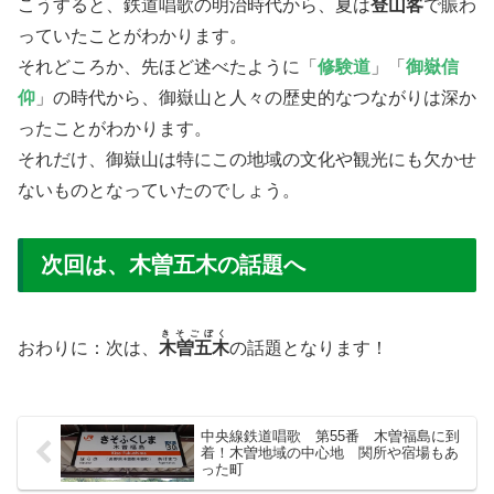
こうすると、鉄道唱歌の明治時代から、夏は
登山客
で賑わ
っていたことがわかります。
それどころか、先ほど述べたように「
修験道
」「
御嶽信
仰
」の時代から、御嶽山と人々の歴史的なつながりは深か
ったことがわかります。
それだけ、御嶽山は特にこの地域の文化や観光にも欠かせ
ないものとなっていたのでしょう。
次回は、木曽五木の話題へ
きそごぼく
おわりに：次は、
木曽五木
の話題となります！
中央線鉄道唱歌 第55番 木曽福島に到
着！木曽地域の中心地 関所や宿場もあ
った町