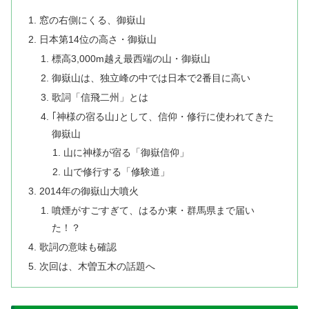
窓の右側にくる、御嶽山
日本第14位の高さ・御嶽山
標高3,000m越え最西端の山・御嶽山
御嶽山は、独立峰の中では日本で2番目に高い
歌詞「信飛二州」とは
｢神様の宿る山｣として、信仰・修行に使われてきた
御嶽山
山に神様が宿る「御嶽信仰」
山で修行する「修験道」
2014年の御嶽山大噴火
噴煙がすごすぎて、はるか東・群馬県まで届い
た！？
歌詞の意味も確認
次回は、木曽五木の話題へ