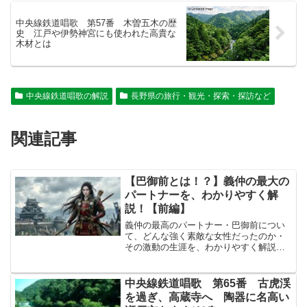
中央線鉄道唱歌 第57番 木曽五木の歴
史 江戸や伊勢神宮にも使われた高貴な
木材とは
中央線鉄道唱歌の解説
長野県の旅行・観光・探索・探訪など
関連記事
【巴御前とは！？】義仲の最大の
パートナーを、わかりやすく解
説！【前編】
義仲の最高のパートナー・巴御前につい
て、どんな強く素敵な女性だったのか・
その激動の生涯を、わかりやすく解説し
てゆきます！はじめに今回は​​巴御前とも
えごぜんという、平安時代の終わりの​源
平合戦げんぺいかっせんを駆け抜けてき
中央線鉄道唱歌 第65番 古虎渓
た​伝説の女武者に...
を過ぎ、高蔵寺へ 陶器に名高い