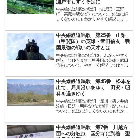
瀬戸市もすくそばに
中央線鉄道唱歌の歌詞（古虎渓・玉野
町・高蔵寺駅など）について、鉄道に詳
しくない方にもわかりやすく解説してゆ
きます！↓まずは原文から！玉野河原たま
のかわらの山水さんすいをめでつゝゆけ
ば高藏寺こうぞうじ陶器とうきに名高き
中央線鉄道唱歌 第25番 山梨
瀬戸町せとまちはこゝより...
（甲斐国）の英雄・武田信玄 戦
国最強の戦いの天才とは
中央線鉄道唱歌の歌詞を、わかりやすく
解説してゆきます！甲斐国の英雄・武田
信玄について、やさしく解説してゆきま
す！↓まずは原文から！世にひゞきたる戰
國せんごくの名將めいしょう武田信玄た
けだしんげんが英魂えいこん毅魄きはく
中央線鉄道唱歌 第45番 松本を
とこしへに眠りて覺さめ...
出て、犀川沿いをゆく 田沢・明
科を過ぎゆく
中央線鉄道唱歌の歌詞（犀川・篠ノ井線
沿線・田沢・明科などの地理・歴史）に
ついて、鉄道に詳しくない方にもわかり
やすく解説してゆきます！↓まずは原文か
ら！犀さいの川邊かわべをたどりつゝ豐
科とよしな近き田澤驛たざわえき仁科に
中央線鉄道唱歌 第7番 川越方
しなへ通ふ明科あかしな...
面への分岐点、国分寺に到着 聖