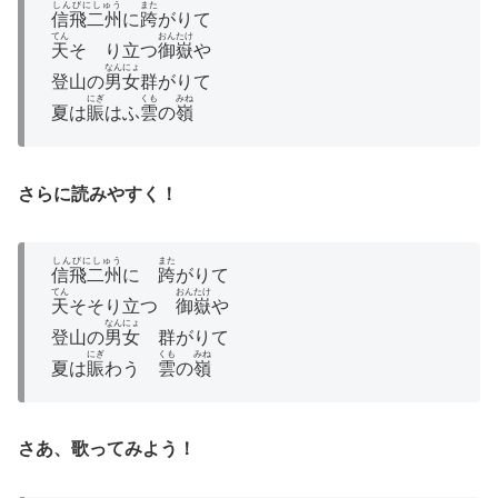
しんびにしゅう
また
信飛二州
に
跨
がりて
てん
おんたけ
天
そゝり立つ
御嶽
や
なんにょ
登山の
男女
群がりて
にぎ
くも
みね
夏は
賑
はふ
雲
の
嶺
さらに読みやすく！
しんびにしゅう
また
信飛二州
に
跨
がりて
てん
おんたけ
天
そそり立つ
御嶽
や
なんにょ
登山の
男女
群がりて
にぎ
くも
みね
夏は
賑
わう
雲
の
嶺
さあ、歌ってみよう！