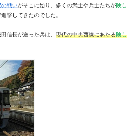
家
の戦い
がそこに始り、多くの武士や兵士たちが
険し
で進撃してきたのでした。
織田信長が送った兵は、
現代の中央西線にあたる
険し