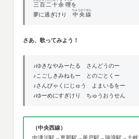
さんびゃくにじゅう
よ
マイル
三百二十
余
哩
を
ちゅうおうせん
夢に過ぎけり
中央線
さあ、歌ってみよう！
♪ゆきなやみーたる さんどうのー
♪こごしきみねもー とのごとくー
♪さんびゃくにじゅう よまいるをー
♪ゆーめにすぎけり ちゅうおうせん
（中央西線）
中津川駅→恵那駅→釜戸駅→瑞浪駅→土岐