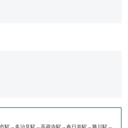
市駅→多治見駅→高蔵寺駅→春日井駅→勝川駅→