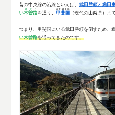
昔の中央線の沿線といえば、
武田勝頼
と
織田
きそじ
かいのくに
い
木曽路
を通り、
甲斐国
（現代の山梨県）ま
つまり、甲斐国にいる武田勝頼を倒すため、
い木曽路
を通ってきたのです。