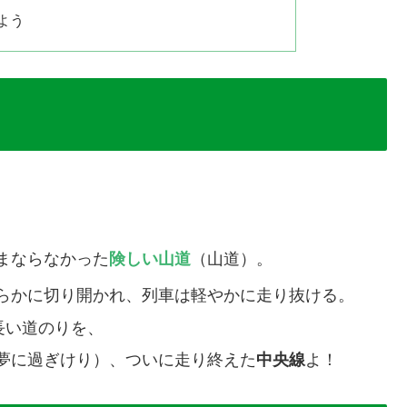
よう
。
まならなかった
険しい山道
（山道）。
らかに切り開かれ、列車は軽やかに走り抜ける。
の長い道のりを、
夢に過ぎけり）、ついに走り終えた
中央線
よ！