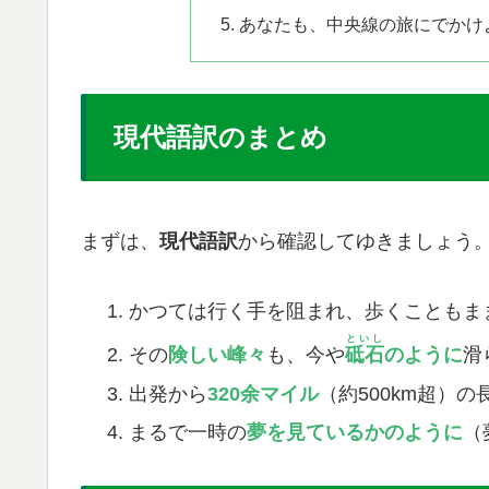
あなたも、中央線の旅にでかけ
​現代語訳のまとめ
まずは、
現代語訳
から確認してゆきましょう
​かつては行く手を阻まれ、歩くこともま
といし
​その
険しい峰々
も、今や
砥石
のように
滑
​出発から
320余マイル
（約500km超）
​まるで一時の
夢を見ているかのように
（