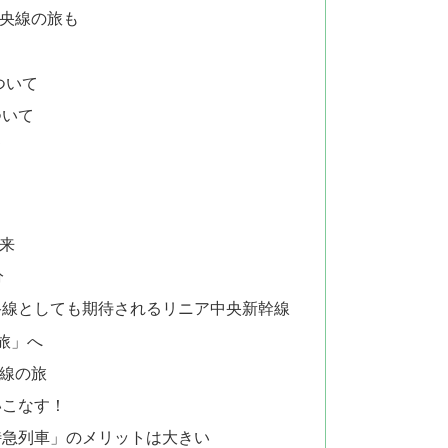
央線の旅も
ついて
ついて
て
来
分
路線としても期待されるリニア中央新幹線
旅」へ
線の旅
いこなす！
特急列車」のメリットは大きい