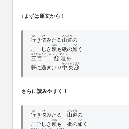
↓まずは原文から！
ゆ
なや
さんどう
行
き
惱
みたる
山道
の
みね
と
ごと
こゞしき
嶺
も
砥
の
如
く
さんびゃくにじゅう
よ
マイル
三百二十
餘
哩
を
ちゅうおうせん
夢に過ぎけり
中央線
さらに読みやすく！
ゆ
なや
さんどう
行
き
悩
みたる
山道
の
みね
と
ごと
こごしき
嶺
も
砥
の
如
く