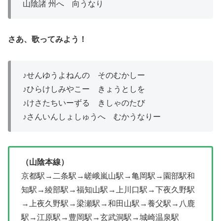
山陰
諸
州
へ
向
うなり
さあ、歌ってみよう！
♪せんゆうよねんの そのむかしー
♪ひらけしみやこー きょうとしを
♪けさたちいーずる きしゃのたび
♪さんいんしょしゅうへ むかうなりー
（山陰本線）
京都駅→二条駅→嵯峨嵐山駅→亀岡駅→園部駅和
知駅→綾部駅→福知山駅→上川口駅→下夜久野駅
→上夜久野駅→梁瀬駅→和田山駅→養父駅→八鹿
駅→江原駅→豊岡駅→玄武洞駅→城崎温泉駅