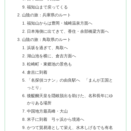
福知山まで戻ってくる
山陰の旅：兵庫県のルート
福知山からは豊岡・城崎温泉方面へ
日本海側に出てきて、香住・余部橋梁方面へ
山陰の旅：鳥取県のルート
浜坂を過ぎて、鳥取へ
湖山池を横に、倉吉方面へ
松崎町・東郷池の景色も
倉吉に到着
「名探偵コナン」の由良駅へ 「まんが王国と
っとり」
後醍醐天皇を隠岐脱出を助けた、名和長年にゆ
かりある場所
中国地方最高峰・大山
米子に到着 弓ヶ浜から境港へ
かつて貿易港として栄え、水木しげるでも有名