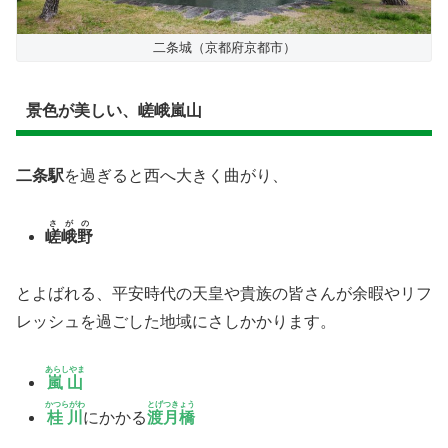
二条城（京都府京都市）
景色が美しい、嵯峨嵐山
二条駅
を過ぎると西へ大きく曲がり、
さがの
嵯峨野
とよばれる、平安時代の天皇や貴族の皆さんが余暇やリフ
レッシュを過ごした地域にさしかかります。
あらしやま
嵐山
かつらがわ
とげつきょう
桂川
にかかる
渡月橋