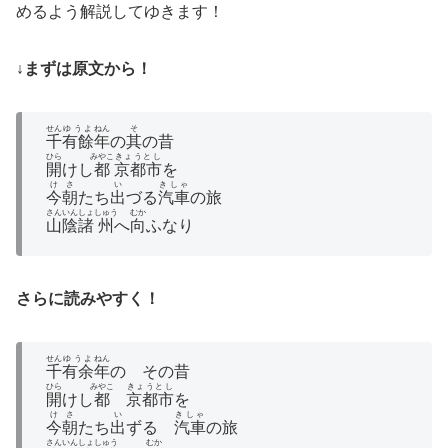
めるよう解説してゆきます！
↓まずは原文から！
せん
ゆうよ
ねん
そ
千
有餘
年
の
其
の昔
ひら
みやこ
きょうとし
開
けし
都
京都市
を
けさ
い
きしゃ
今朝
たち
出
づる
汽車
の旅
さんいん
しょ
しゅう
むか
山陰
諸
州
へ
向
ふなり
さらに読みやすく！
せん
ゆうよ
ねん
千
有余
年
の その昔
ひら
みやこ
きょうとし
開
けし
都
京都市
を
けさ
い
きしゃ
今朝
たち
出
ずる
汽車
の旅
さんいん
しょ
しゅう
むか