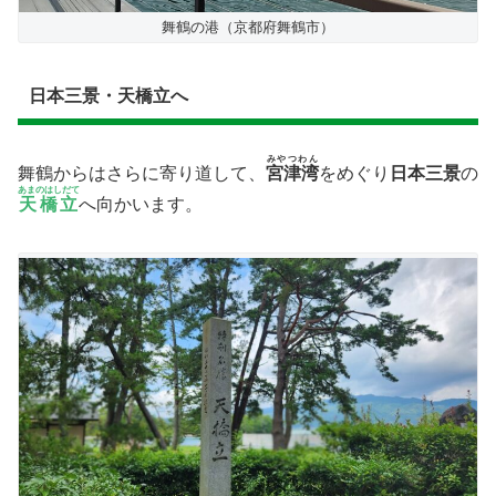
舞鶴の港（京都府舞鶴市）
日本三景・天橋立へ
みやつわん
舞鶴からはさらに寄り道して、
宮津湾
をめぐり
日本三景
の
あまのはしだて
天橋立
へ向かいます。