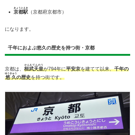
きょうとえき
京都駅
（京都府京都市）
になります。
千年におよぶ悠久の歴史を持つ街・京都
かんむてんのう
京都は、
桓武天皇
が794年に
平安京
を建てて以来、
千年の
ゆうきゅう
悠久
の歴史
を持つ街です。