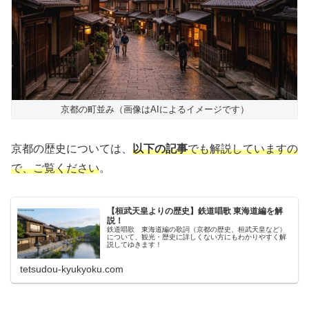
京都の町並み（画像はAIによるイメージです）
京都の歴史については、
以下の記事
でも解説していますの
で、ご覧ください
。
【桓武天皇よりの歴史】鉄道唱歌 東海道編を解
説！
鉄道唱歌 東海道編の歌詞（京都の歴史、桓武天皇など）
について、観光・歴史に詳しくない方にもわかりやすく解
説してゆきます！
tetsudou-kyukyoku.com