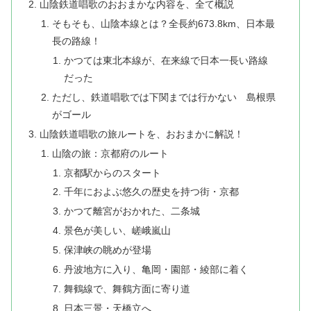
山陰鉄道唱歌のおおまかな内容を、全て概説
そもそも、山陰本線とは？全長約673.8km、日本最
長の路線！
かつては東北本線が、在来線で日本一長い路線
だった
ただし、鉄道唱歌では下関までは行かない 島根県
がゴール
山陰鉄道唱歌の旅ルートを、おおまかに解説！
山陰の旅：京都府のルート
京都駅からのスタート
千年におよぶ悠久の歴史を持つ街・京都
かつて離宮がおかれた、二条城
景色が美しい、嵯峨嵐山
保津峡の眺めが登場
丹波地方に入り、亀岡・園部・綾部に着く
舞鶴線で、舞鶴方面に寄り道
日本三景・天橋立へ