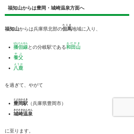
福知山からは豊岡・城崎温泉方面へ
たじま
福知山
からは兵庫県北部の
但馬
地域に入り、
ばんたんせん
わだやま
播但線
との分岐駅である
和田山
やぶ
養父
ようか
八鹿
を過ぎて、やがて
とよおかえき
豊岡駅
（兵庫県豊岡市）
きのさきおんせん
城崎温泉
に至ります。