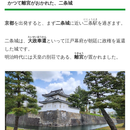
かつて離宮がおかれた、二条城
にじょうえき
京都
を出発すると、まず
二条城
に近い
二条駅
を過ぎます。
たいせいほうかん
二条城は、
大政奉還
といって江戸幕府が朝廷に政権を返還
した城です。
りきゅう
明治時代には天皇の別荘である、
離宮
が置かれました。