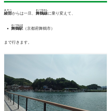
あやべ
まいづるせん
綾部
からは一旦、
舞鶴線
に乗り変えて、
まいづるえき
舞鶴駅
（京都府舞鶴市）
まで行きます。