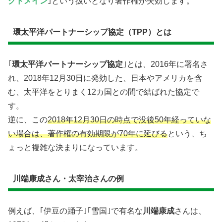
クドメイン
｣という扱いとなり著作権が失効します。
環太平洋パートナーシップ協定（TPP）とは
｢
環太平洋パートナーシップ協定
｣とは、2016年に署名さ
れ、2018年12月30日に発効した、日本やアメリカを含
む、太平洋をとりまく12カ国との間で結ばれた協定で
す。
逆に、この
2018年12月30日の時点で没後50年経っていな
い場合は、著作権の有効期限が70年に延びる
という、ち
ょっと複雑な決まりになっています。
川端康成さん・太宰治さんの例
例えば、｢伊豆の踊子｣｢雪国｣で有名な
川端康成
さんは、