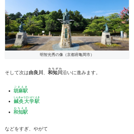
明智光秀の像（京都府亀岡市）
わちがわ
そして次は
由良川
、
和知川
沿いに進みます。
ごまえき
胡麻駅
しんきゅうだいがくえき
鍼灸大学駅
わちえき
和知駅
などをすぎ、やがて