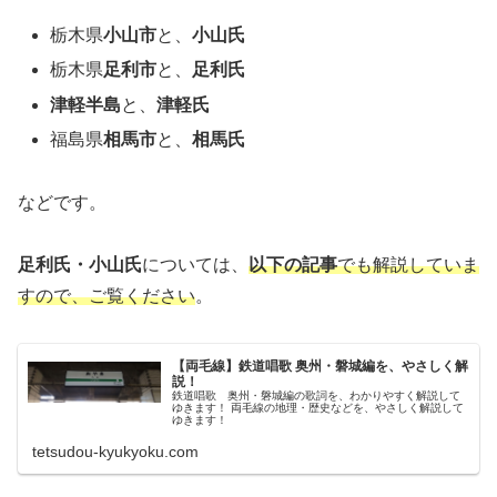
栃木県
小山市
と、
小山氏
栃木県
足利市
と、
足利氏
津軽半島
と、
津軽氏
福島県
相馬市
と、
相馬氏
などです。
足利氏・小山氏
については、
以下の記事
でも解説していま
すので、ご覧ください
。
【両毛線】鉄道唱歌 奥州・磐城編を、やさしく解
説！
鉄道唱歌 奥州・磐城編の歌詞を、わかりやすく解説して
ゆきます！ 両毛線の地理・歴史などを、やさしく解説して
ゆきます！
tetsudou-kyukyoku.com