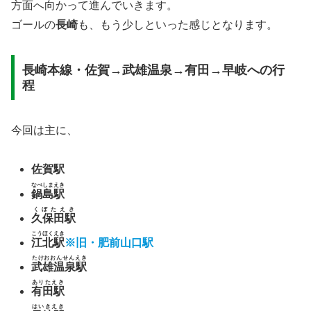
方面へ向かって進んでいきます。
ゴールの
長崎
も、もう少しといった感じとなります。
長崎本線・佐賀→武雄温泉→有田→早岐への行
程
今回は主に、
佐賀駅
なべしまえき
鍋島駅
くぼたえき
久保田駅
こうほくえき
江北駅
※旧・肥前山口駅
たけおおんせんえき
武雄温泉駅
ありたえき
有田駅
はいきえき