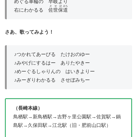
めぐる
車輪
の
早岐
より
させぼ
みち
右にわかるる
佐世保
道
さあ、歌ってみよう！
♪つかれてあーびる たけおのゆー
♪みやげにするはー ありたやきー
♪めーぐるしゃりんの はいきよりー
♪みーぎりわかるる させぼみちー
（長崎本線）
鳥栖駅→新鳥栖駅→吉野ヶ里公園駅→佐賀駅→鍋
島駅→久保田駅→江北駅（旧・肥前山口駅）