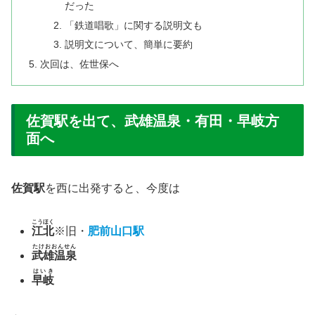
だった
「鉄道唱歌」に関する説明文も
説明文について、簡単に要約
次回は、佐世保へ
佐賀駅を出て、武雄温泉・有田・早岐方
面へ
佐賀駅
を西に出発すると、今度は
こうほく
江北
※旧・
肥前山口駅
たけおおんせん
武雄温泉
はいき
早岐