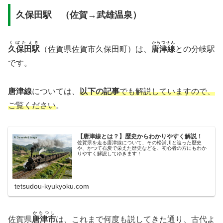
久保田駅 （佐賀→武雄温泉）
くぼたえき
からつせん
久保田駅
（佐賀県佐賀市久保田町）は、
唐津線
との分岐駅
です。
唐津線
については、
以下の記事
でも解説していますので、
ご覧ください
。
【唐津線とは？】歴史からわかりやすく解説！
佐賀県を走る唐津線について、その松浦川と辿った歴史
や、かつて石炭で栄えた歴史などを、初心者の方にもわか
りやすく解説してゆきます！
tetsudou-kyukyoku.com
からつし
佐賀県
唐津市
は、これまで何度も説してきた通り、古代よ