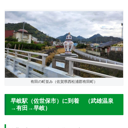
有田の町並み（佐賀県西松浦郡有田町）
早岐駅（佐世保市）に到着 （武雄温泉
→有田→早岐）