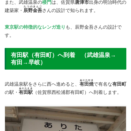
また、武雄温泉の
楼門
は、佐賀県
唐津市
出身の明治時代の
たつのきんご
建築家・
辰野金吾
さんの設計で知られます。
東京駅の特徴的なレンガ造り
も、辰野金吾さんの設計で
す。
有田駅（有田町）へ到着 （武雄温泉→
有田→早岐）
ありたやき
武雄温泉駅をさらに西へ進めると、
有田焼
で有名な
有田町
ありたえき
の駅・
有田駅
（佐賀県西松浦郡有田町）へ到着します。