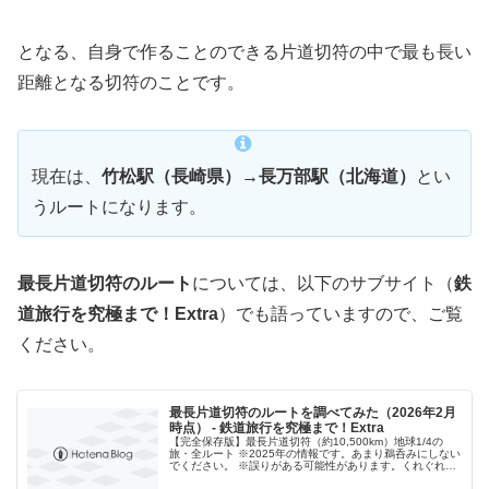
となる、自身で作ることのできる片道切符の中で最も長い
距離となる切符のことです。
現在は、
竹松駅（長崎県）→長万部駅（北海道）
とい
うルートになります。
最長片道切符のルート
については、以下のサブサイト（
鉄
道旅行を究極まで！Extra
）でも語っていますので、ご覧
ください。
最長片道切符のルートを調べてみた（2026年2月
時点） - 鉄道旅行を究極まで！Extra
​【完全保存版】最長片道切符（約10,500km）地球1/4の
旅・全ルート ※2025年の情報です。あまり鵜呑みにしない
でください。 ※誤りがある可能性があります。くれぐれも
自己責任でお願いします。 ​1. 九州編：西九州の迷宮と九州