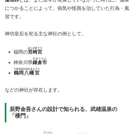
につかることによって、病気や怪我を治していた行為・風
習です。
神功皇后を祀る主な神社の例として、
はこざきぐう
福岡の
筥崎宮
かまくらし
神奈川県
鎌倉市
つるがおかはちまんぐう
鶴岡八幡宮
などの神社が存在します。
辰野金吾さんの設計で知られる、武雄温泉の
「楼門」
ろうもん