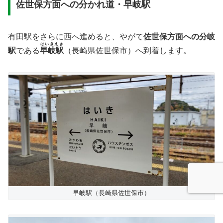
佐世保方面への分かれ道・早岐駅
有田駅をさらに西へ進めると、やがて
佐世保方面への分岐
はいきえき
駅
である
早岐駅
（長崎県佐世保市）へ到着します。
早岐駅（長崎県佐世保市）