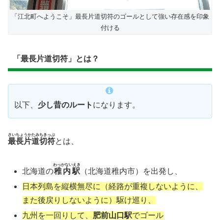
「江北町へようこそ」最長片道切符のゴールとして強い存在感を印象
付ける
「最長片道切符」とは？
以下、
少し昔のルート
になります。
さいちょうかたみちきっぷ
最長片道切符
とは、
わっかないえき
北海道の
稚内駅
（北海道稚内市）を出発し、
日本列島を縦横無尽に（経路が重複しないように、
また後戻りしないように）駆け巡り、
九州を一回りして、
肥前山口駅
でゴール