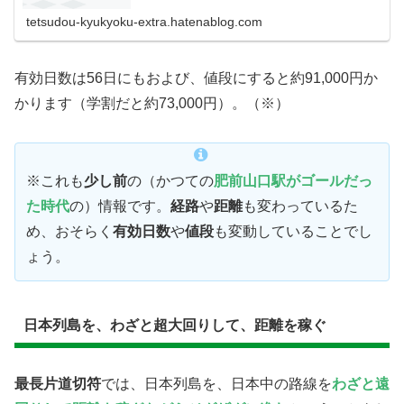
縦断 ...
tetsudou-kyukyoku-extra.hatenablog.com
有効日数は56日にもおよび、値段にすると約91,000円か
かります（学割だと約73,000円）。（※）
※これも
少し前
の（かつての
肥前山口駅がゴールだっ
た時代
の）情報です。
経路
や
距離
も変わっているた
め、おそらく
有効日数
や
値段
も変動していることでし
ょう。
日本列島を、わざと超大回りして、距離を稼ぐ
最長片道切符
では、日本列島を、日本中の路線を
わざと遠