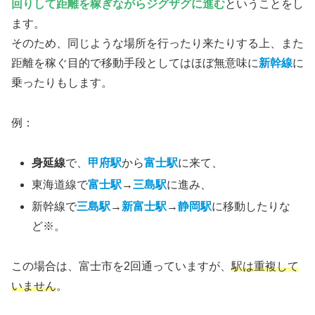
回りして距離を稼ぎながらジグザグに進む
ということをし
ます。
そのため、同じような場所を行ったり来たりする上、また
距離を稼ぐ目的で移動手段としてはほぼ無意味に
新幹線
に
乗ったりもします。
例：
身延線
で、
甲府駅
から
富士駅
に来て、
東海道線で
富士駅
→
三島駅
に進み、
新幹線で
三島駅
→
新富士駅
→
静岡駅
に移動したりな
ど※。
この場合は、富士市を2回通っていますが、
駅は重複して
いません
。