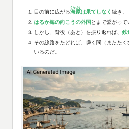
うなばら
​目の前に広がる
海原
は果てしなく
続き、
はるか海の向こうの外国
とまで繋がって
​しかし、背後（あと）を振り返れば、
鉄
​その線路をたどれば、瞬く間（またた
いるのだ。