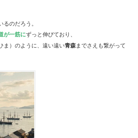
いるのだろう。
道が一筋に
ずっと伸びており、
くひま）のように、遠い遠い
青森
までさえも繋がって