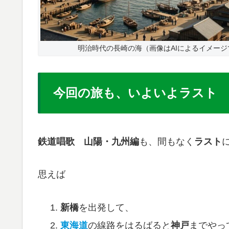
明治時代の長崎の海（画像はAIによるイメージ
今回の旅も、いよいよラスト
鉄道唱歌 山陽・九州編
も、間もなく
ラスト
思えば
新橋
を出発して、
東海道
の線路をはるばると
神戸
までやっ