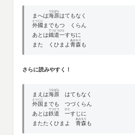
うなばら
まへは
海原
はてもなく
とつくに
外國
までもつゞくらん
てつどう
ひと
あとは
鐵道
一
すぢに
あおもり
またゝくひまよ
青森
も
さらに読みやすく！
うなばら
まえは
海原
はてもなく
とつくに
外国
までも つづくらん
てつどう
ひと
あとは
鉄道
一
すじに
あおもり
またたくひまよ
青森
も