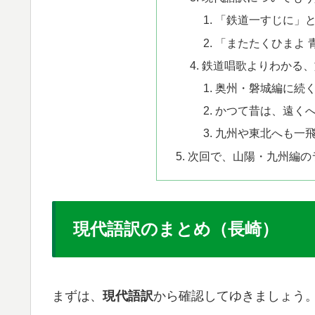
「​鉄道一すじに」
「​またたくひまよ
鉄道唱歌よりわかる、
奥州・磐城編に続
かつて昔は、遠く
九州や東北へも一
次回で、山陽・九州編の
現代語訳のまとめ（長崎）
まずは、
現代語訳
から確認してゆきましょう