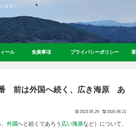
ています！
ィール
免責事項
プライバシーポリシー
著
7番 前は外国へ続く、広き海原 あ
2023.05.29
2026.06.21
る、
外国
へと続くであろう
広い海原
など）について、