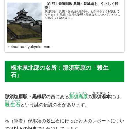
【白河】鉄道唱歌 奥州・磐城編を、やさしく解
説！
鉄道唱歌 奥州・磐城編の歌詞を、わかりやすく解説して
ゆきます！ 黒磯・白河の地理・歴史などについて、やさし
く解説してゆきます！
tetsudou-kyukyoku.com
栃木県北部の名所：那須高原の「殺生
石」
なすこうげん
なすゆもと
那須塩原駅・黒磯駅
の西にある
那須高原
の
那須湯本
には、
せっしょうせき
殺生石
という謎の伝説の石があります。
私（筆者）が那須の殺生石に行ったときのレポートについ
ては
以下の記事
でも解説していま
す。