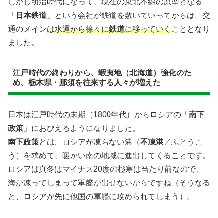
しかし明治時代になって、現在の東北本線の原型となる
「
日本鉄道
」という会社が鉄道を敷いていってからは、交
通のメインは
水運から徐々に
鉄道
に移っていく
こととなり
ました。
江戸時代の終わりから、蝦夷地（北海道）強化のた
め、栃木県・那須を往来する人々が増えた
日本は江戸時代の末期（1800年代）からロシアの「
南下
政策
」におびえるようになりました。
南下政策
とは、ロシアが凍らない港（
不凍港
／ふとうこ
う）を求めて、暖かい南の地域に進出してくることです。
ロシアは真冬はマイナス20度の極寒は当たり前なので、
海が凍ってしまって軍艦が出せないからですね（そうなる
と、ロシアが先に他国の軍艦に攻められてしまう）。