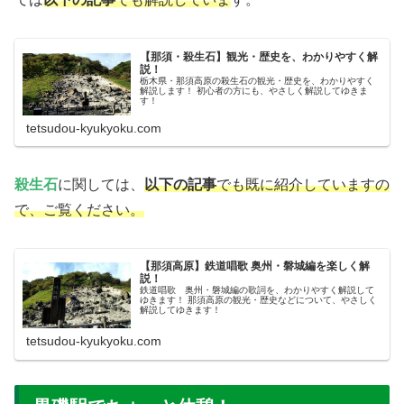
【那須・殺生石】観光・歴史を、わかりやすく解
説！
栃木県・那須高原の殺生石の観光・歴史を、わかりやすく
解説します！ 初心者の方にも、やさしく解説してゆきま
す！
tetsudou-kyukyoku.com
殺生石
に関しては、
以下の記事
でも既に紹介していますの
で、ご覧ください。
【那須高原】鉄道唱歌 奥州・磐城編を楽しく解
説！
鉄道唱歌 奥州・磐城編の歌詞を、わかりやすく解説して
ゆきます！ 那須高原の観光・歴史などについて、やさしく
解説してゆきます！
tetsudou-kyukyoku.com