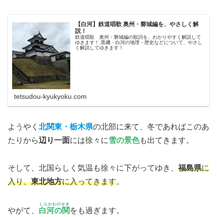
【白河】鉄道唱歌 奥州・磐城編を、やさしく解
説！
鉄道唱歌 奥州・磐城編の歌詞を、わかりやすく解説して
ゆきます！ 黒磯・白河の地理・歴史などについて、やさし
く解説してゆきます！
tetsudou-kyukyoku.com
ようやく
北関東・栃木県
の北部に来て、冬であればこのあ
たりから
辺り一面
には徐々に
雪の景色
も出てきます。
そして、北国らしく気温も徐々に下がってゆき、
福島県
に
入り、
東北地方
に入ってきます
。
しらかわのせき
やがて、
白河の関
をも過ぎます。