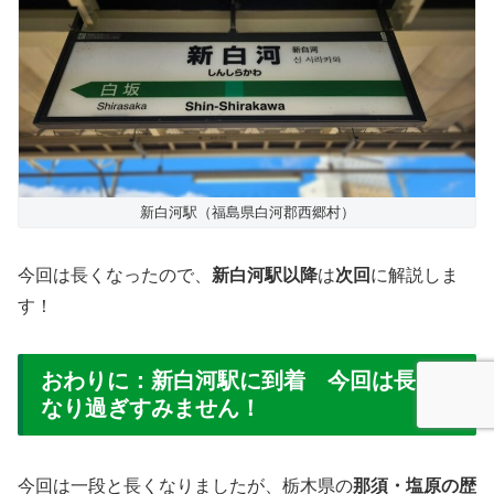
新白河駅（福島県白河郡西郷村）
今回は長くなったので、
新白河駅以降
は
次回
に解説しま
す！
おわりに：新白河駅に到着 今回は長く
なり過ぎすみません！
今回は一段と長くなりましたが、栃木県の
那須・塩原の歴