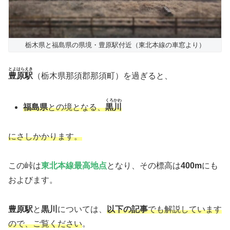
栃木県と福島県の県境・豊原駅付近（東北本線の車窓より）
とよはらえき
豊原駅
（栃木県那須郡那須町）を過ぎると、
くろかわ
福島県
との境となる、
黒川
にさしかかります。
この峠は
東北本線最高地点
となり、その標高は
400m
にも
およびます。
豊原駅
と
黒川
については、
以下の記事
でも解説しています
ので、ご覧ください
。