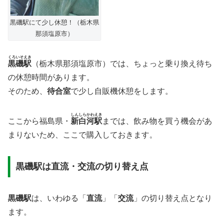
黒磯駅にて少し休憩！（栃木県
那須塩原市）
くろいそえき
黒磯駅
（栃木県那須塩原市）では、ちょっと乗り換え待ち
の休憩時間があります。
そのため、
待合室
で少し自販機休憩をします。
しんしらかわえき
ここから福島県・
新白河駅
までは、飲み物を買う機会があ
まりないため、ここで購入しておきます。
黒磯駅は直流・交流の切り替え点
黒磯駅
は、いわゆる「
直流
」「
交流
」の切り替え点となり
ます。