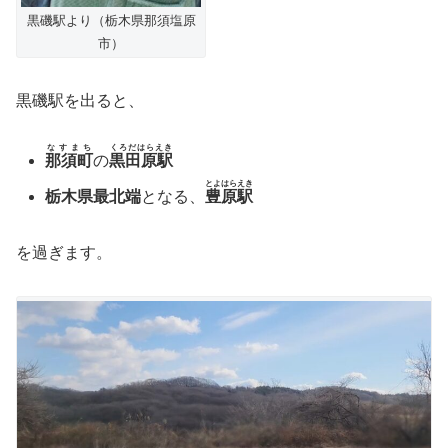
黒磯駅より（栃木県那須塩原
市）
黒磯駅を出ると、
なすまち
くろだはらえき
那須町
の
黒田原駅
とよはらえき
栃木県最北端
となる、
豊原駅
を過ぎます。