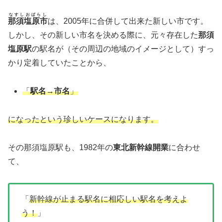
なすしおばらし
那須塩原市
は、2005年に合併して出来た新しい市です。
しかし、その新しい市名を決める際に、元々存在した
那須
塩原駅
の駅名が（その周辺の地域のイメージとして）すっ
かり定着していたことから、
「
駅名→市名
」
になったという珍しいケースになります。
その那須塩原駅も、1982年の
東北新幹線開業
に合わせ
て、
「
新幹線が止まる駅名に相応しい駅名を考えよ
う！
」