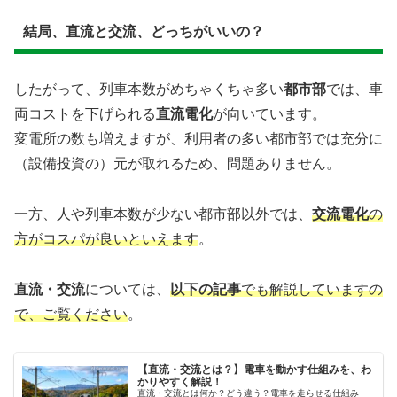
結局、直流と交流、どっちがいいの？
したがって、列車本数がめちゃくちゃ多い
都市部
では、車
両コストを下げられる
直流電化
が向いています。
変電所の数も増えますが、利用者の多い都市部では充分に
（設備投資の）元が取れるため、問題ありません。
一方、人や列車本数が少ない都市部以外では、
交流電化
の
方がコスパが良いといえます
。
直流・交流
については、
以下の記事
でも解説していますの
で、ご覧ください
。
【直流・交流とは？】電車を動かす仕組みを、わ
かりやすく解説！
直流・交流とは何か？どう違う？電車を走らせる仕組み