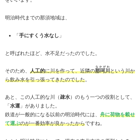
明治時代までの那須地域は、
「
手にすくう水なし
」
と呼ばれたほど、水不足だったのでした。
なかがわ
そのため、
人工的
に川を作って、近隣の
那珂川
という川か
ら飲み水を引っ張ってきたのでした
。
あと、この人工的な川（
疎水
）のもう一つの役割として、
「
水運
」がありました。
鉄道が一般的になる以前の明治時代には、
舟に荷物を載せ
て運ぶ
のが一番効率が良かったから
ですね。