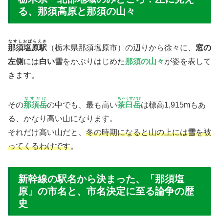
る、那須高原と那須の山々
なすしおばらえき
那須塩原駅
（栃木県那須塩原市）の辺りから徐々に、
窓の
左側
には
白い雪
をかぶりはじめた
那須の山々
が姿を表して
きます。
なすだけ
ちゃうすだけ
その
那須岳
の中でも、最も高い
茶臼岳
は標高1,915mもあ
る、かなり高い山になります。
それだけ高い山だと、
冬の時期になると山の上には
雪
を被
ってくるわけです
。
新幹線の駅名から決まった、「那須塩
原」の市名と、市名決定に至る論争の歴
史