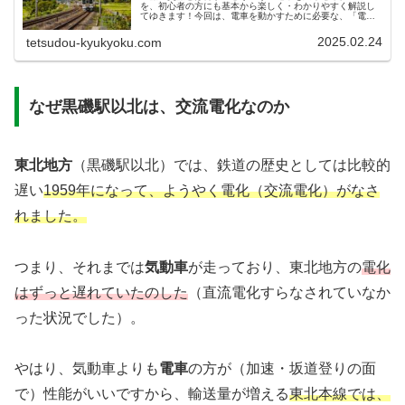
を、初心者の方にも基本から楽しく・わかりやすく解説し
てゆきます！今回は、電車を動かすために必要な、「電
気」についての話題になります！完全に「理系」の話では
ありますが、なるべく「文系」みたいな...
2025.02.24
tetsudou-kyukyoku.com
なぜ黒磯駅以北は、交流電化なのか
東北地方
（黒磯駅以北）では、鉄道の歴史としては比較的
遅い
1959年になって、ようやく電化（交流電化）がなさ
れました。
つまり、それまでは
気動車
が走っており、東北地方の
電化
はずっと遅れていたのした
（直流電化すらなされていなか
った状況でした）。
やはり、気動車よりも
電車
の方が（加速・坂道登りの面
で）性能がいいですから、輸送量が増える
東北本線では、