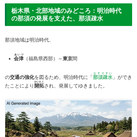
栃木県・北部地域のみどころ：明治時代
の那須の発展を支えた、那須疎水
那須地域は明治時代、
あいづ
会津
（福島県西部）～
東京
間
なすそすい
の
交通の強化
を図るため、明治時代に「
那須疎水
」ができ
かいたく
たことにより
開拓
され、発展してゆきました。