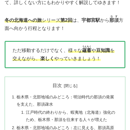
て、詳しくない方にもわかりやすく解説してゆきます！
なす
冬の北海道への旅
シリーズ
第2回
は、
宇都宮駅
から
那須
方
面へ向かう行程となります！
うんちく
ただ移動するだけでなく、
様々な
蘊蓄
や
豆知識
を
交えながら、
楽しく
やっていきましょう！
目次
栃木県・北部地域のみどころ：明治時代の那須の発展
を支えた、那須疎水
江戸時代の終わりから、蝦夷地（北海道）強化の
ため、栃木県・那須を往来する人々が増えた
栃木県・北部地域のみどころ：左に見える、那須高原