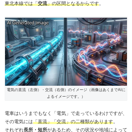
東北本線では「
交流
」の区間となるからです
。
電気の直流（左側）・交流（右側）のイメージ（画像はあくまでAIに
よるイメージです。）
電車はいうまでもなく「電気」で走っているわけですが、
その電気には
「直流」「交流」の二種類があります
。
それぞれ
長所・短所
があるため、その状況や地域によって