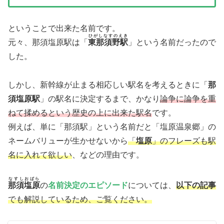
ということで出来た名前です。
ひがしなすのえき
元々、那須塩原駅は「
東那須野駅
」という名前だったので
した。
しかし、新幹線が止まる相応しい駅名を考えるときに「
那
須塩原駅
」の駅名に決定するまで、かなり
論争に論争を重
ねて揉めるという歴史の上に出来た駅名
です。
例えば、単に「那須駅」という名前だと「塩原温泉郷」の
ネームバリューが生かせないから
「
塩原
」のフレーズも駅
名に入れて欲しい
、などの理由です。
なすしおばら
那須塩原
の
名前決定のエピソード
については、
以下の記事
でも解説しているため、ご覧ください。