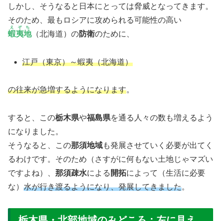
しかし、そうなると日本にとっては脅威となってきます。
そのため、最もロシアに攻められる可能性の高い
えぞち
蝦夷地
（北海道）の
防衛
のために、
江戸（東京）～蝦夷（北海道）
の往来が急増するようになります
。
すると、この
栃木県
や
福島県
を通る人々の数も増えるよう
になりました。
そうなると、この
那須地域
も発展させていく必要が出てく
るわけです。そのため（さすがに何もない土地じゃマズい
ですよね）、
那須疎水
による
開拓
によって（生活に必要
な）
水が行き渡るようになり、発展してきました
。
栃木県・北部地域のみどころ：左に見え