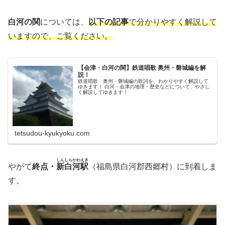
白河の関
については、
以下の記事
で分かりやすく解説して
いますので、ご覧ください。
【会津・白河の関】鉄道唱歌 奥州・磐城編を解
説！
鉄道唱歌 奥州・磐城編の歌詞を、わかりやすく解説して
ゆきます！ 白河・会津の地理・歴史などについて、やさし
く解説してゆきます！
tetsudou-kyukyoku.com
しんしらかわえき
やがて
終点・
新白河駅
（福島県白河郡西郷村）に到着しま
す。