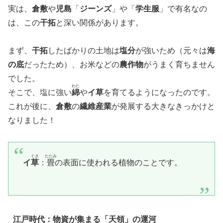
​実は、
倉敷
や
児島
「
ジーンズ
」や「
学生服
」で有名なの
は、この
干拓
と深い関係があります。
まず、
干拓
したばかりの土地は
塩分
が強いため（元々は
海
の底
だったため）、お米などの
農作物
がうまく育ちません
でした。
わた
そこで、塩に強い
綿
や
イ草
を育てるようになったのです。
これが後に、
倉敷
の
繊維産業
が発展する大きなきっかけと
なりました！
ぐさ
たたみ
​イ
草
：
畳
の表面に使われる植物のことです。
江戸時代：物資が集まる「天領」の運河