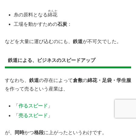
めんか
糸の原料となる
綿花
工場を動かすための
石炭
：
などを大量に運び込むのにも、
鉄道
が不可欠でした。
鉄道による、​ビジネスのスピードアップ
すなわち、
鉄道
の存在によって
倉敷
の
綿花・足袋・学生服
を作って売るという産業は、
「
作るスピード
」
「
売るスピード
」
が、
同時
かつ
格段
に上がったというわけです。