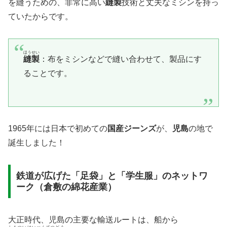
を縫うための、非常に高い
縫製
技術と丈夫なミシンを持っ
ていたからです。
ほうせい
縫製
：布をミシンなどで縫い合わせて、製品にす
ることです。
1965年には日本で初めての
国産ジーンズ
が、
児島
の地で
誕生しました！
鉄道が広げた「足袋」と「学生服」のネットワ
ーク（倉敷の綿花産業）
​大正時代、児島の主要な輸送ルートは、船から