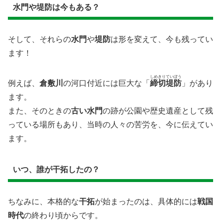
水門や堤防は今もある？
そして、それらの
水門
や
堤防
は形を変えて、今も残ってい
ます！
しめきりていぼう
例えば、
倉敷川
の河口付近には巨大な「
締切堤防
」があり
ます。
また、そのときの
古い水門
の跡が公園や歴史遺産として残
っている場所もあり、当時の人々の苦労を、今に伝えてい
ます。
いつ、誰が干拓したの？
ちなみに、​本格的な
干拓
が始まったのは、具体的には
戦国
時代
の終わり頃からです。