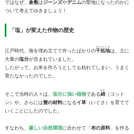
ではなぜ、
倉敷
は
ジーンズ
や
デニム
の聖地になったのかに
ついて考えてゆきましょう！
​「塩」が変えた作物の歴史
かんたくち
​江戸時代、海を埋め立てて作ったばかりの
干拓地
は、土に
大量の
塩分
が含まれていました。
したがって、お米を作ろうとしても枯れてしまい、うまく
育たなかったのでした。
わた
そこで当時の人々は、
塩分に強い植物
である
綿
（コット
ン）や、さらには
畳の材料
になる
イ草
（いぐさ）を育てて
いくことにしたのでした。
すなわち、
厳しい自然環境
に合わせて「
布の原料
」を作る