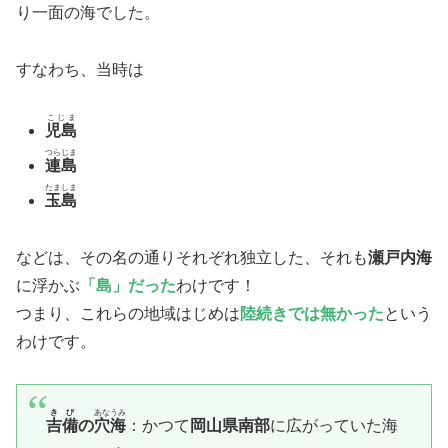
り一面の海でした。
すなわち、当時は
こじま
児島
つらじま
連島
たましま
玉島
などは、その名の通りそれぞれ独立した、それも
瀬戸内海
に浮かぶ
「島」だった
わけです！
つまり、これらの地域はじめは
陸続きでは無かった
という
わけです。
きび
あなうみ
吉備
の
穴海
：かつて
岡山県南部
に広がっていた海