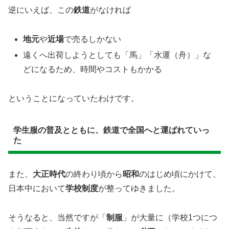
逆にいえば、この
鉄道
がなければ
地元
や
近場
で売るしかない
遠くへ出荷しようとしても「馬」「水運（舟）」な
どになるため、時間やコストもかかる
ということになっていたわけです。
​学生服の普及とともに、鉄道で全国へと運ばれていっ
た
また、
大正時代
の終わり頃から
昭和
のはじめ頃にかけて、
日本中において
学校制度
が整ってゆきました。
そうなると、当然ですが「
制服
」が大量に（学校1つにつ