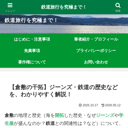
鉄道旅行を究極まで楽しむノウハウを、わかりやすく解説しています！
鉄道旅行を究極まで！
メニュー
検索
鉄道旅行を究極まで！
はじめに・注意事項
筆者紹介・プロフィール
免責事項
プライバシーポリシー
著作権について
お問い合わせ
【倉敷の干拓】ジーンズ・鉄道の歴史など
を、わかりやすく解説！
2025.10.17
2026.05.12
倉敷
の地理と歴史（海を
開拓
した歴史・なぜ
ジーンズ
や
学
生服
が盛んなのか？
鉄道
との関連性は？など）について、