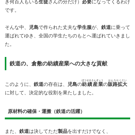
き何百人もいる
生徒
さんの分だけ）
必要
になってくるわけ
です。
そんな中、
児島
で作られた丈夫な
学生服
が、
鉄道
に乗って
運ばれてゆき、全国の学生たちのもとへ運ばれていきまし
た。
​鉄道の、倉敷の紡績産業への大きな貢献
ぼうせきさんぎょう
はんろかくだい
​このように、
鉄道
の存在は、
児島
の
紡績産業
の
販路拡大
に対して、決定的な役割を果たしました。
原材料の確保・運搬（鉄道の活躍）
また、
鉄道
は決してただ
製品
を出すだけでなく、