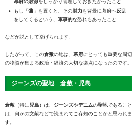
幕府の財源
をしっかり管理しておきたかったこと
もし「
藩
」を置くと、その
財力
を背景に幕府へ
反乱
をしてくるという、
軍事的
な恐れもあったこと
などが説として挙げられます。
したがって、この
倉敷
の地は、
幕府
にとっても重要な周辺
の物資が集まる政治・経済の大切な拠点になったのです。
ジーンズの聖地 倉敷・児島
倉敷
（特に
児島
）は、
ジーンズ
や
デニム
の
聖地
であること
は、何かの文献などで読まれてご存知のことかと思われま
す。