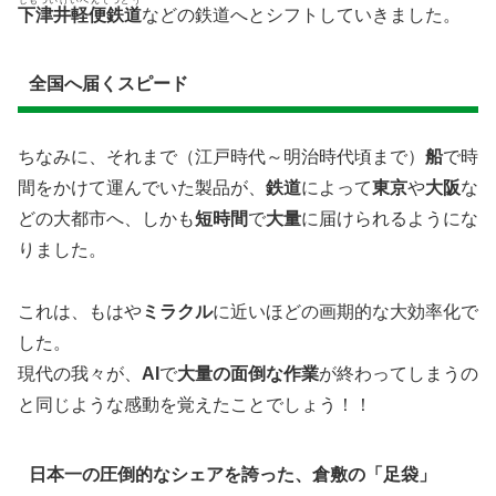
しもついけいべんてつどう
下津井軽便鉄道
などの鉄道へとシフトしていきました。
​全国へ届くスピード
ちなみに、それまで（江戸時代～明治時代頃まで）
船
で時
間をかけて運んでいた製品が、
鉄道
によって
東京
や
大阪
な
どの大都市へ、しかも
短時間
で
大量
に届けられるようにな
りました。
これは、もはや
ミラクル
に近いほどの画期的な大効率化で
した。
現代の我々が、
AI
で
大量の面倒な作業
が終わってしまうの
と同じような感動を覚えたことでしょう！！
日本一の圧倒的なシェアを誇った、倉敷の「足袋」