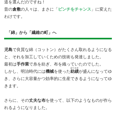
道を選んだのですね！
昔の
倉敷
の人々は、まさに「
ピンチをチャンス
」に変えた
わけです。
​「綿」から「繊維の町」へ
児島
で良質な綿（コットン）がたくさん取れるようになる
と、それを加工していくための技術も発達しました。
最初は
手作業
で糸を紡ぎ、布を織っていたのでした。
ぼうせき
しかし、明治時代には
機械
を使った
紡績
が盛んになってゆ
き、さらに大容量かつ効率的に生産できるようになってゆ
きます。
さらに、その
丈夫な布
を使って、以下のようなものが作ら
れるようになりました。