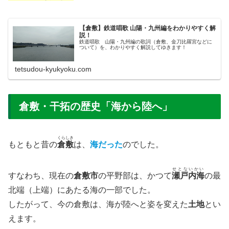
【倉敷】鉄道唱歌 山陽・九州編をわかりやすく解
説！
鉄道唱歌 山陽・九州編の歌詞（倉敷、金刀比羅宮などに
ついて）を、わかりやすく解説してゆきます！
tetsudou-kyukyoku.com
​倉敷・干拓の歴史「海から陸へ」
くらしき
​もともと昔の
倉敷
は、
海だった
のでした。
せとないかい
すなわち、現在の
倉敷市
の平野部は、かつて
瀬戸内海
の最
北端（上端）にあたる海の一部でした。
​したがって、今の倉敷は、海が陸へと姿を変えた
土地
とい
えます。