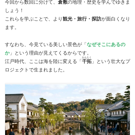
今回から数回に分けて、
倉敷
の地理・歴史を学んでゆきま
しょう！
これらを学ぶことで、より
観光・旅行・探訪
が面白くなり
ます。
すなわち、今見ている美しい景色が「
なぜそこにあるの
か
」という理由が見えてくるからです。
かんたく
江戸時代、ここは海を陸に変える「
干拓
」という壮大なプ
ロジェクトで生まれました。