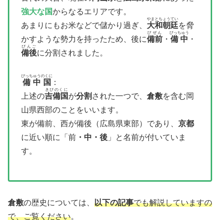
強大な国
からなるエリアです。
やまとちょうてい
あまりにもお米などで儲かり過ぎ、
大和朝廷
を脅
びぜん
びっちゅう
かすような勢力を持ったため、後に
備前
・
備中
・
びんご
備後
に分割されました。
びっちゅうのくに
備中国
：
きびのくに
上述の
吉備国
が
分割
された一つで、
倉敷
を含む岡
山県西部のことをいいます。
東が備前、西が備後（広島県東部）であり、
京都
に近い順に「前
・中・後
」と名前が付いていま
す。
倉敷
の歴史については、
以下の記事
でも解説していますの
で、ご覧ください
。