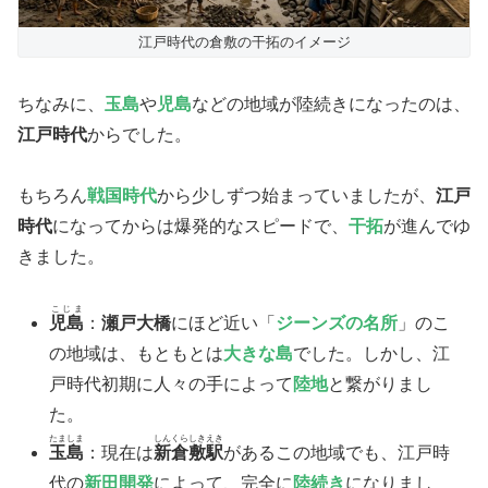
江戸時代の倉敷の干拓のイメージ
ちなみに、
玉島
や
児島
などの地域が陸続きになったのは、
江戸時代
からでした。
もちろん
戦国時代
から少しずつ始まっていましたが、
江戸
時代
になってからは爆発的なスピードで、
干拓
が進んでゆ
きました。
こじま
児島
：
瀬戸大橋
にほど近い「
ジーンズの名所
」のこ
の地域は、もともとは
大きな島
でした。しかし、江
戸時代初期に人々の手によって
陸地
と繋がりまし
た。
たましま
しんくらしきえき
玉島
：現在は
新倉敷駅
があるこの地域でも、江戸時
代の
新田開発
によって、完全に
陸続き
になりまし