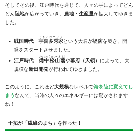
そしてその後、江戸時代を通じて、人々の手によってどん
どん
陸地
が広がっていき、
農地・生産量
が拡大してゆきま
した。
うきたひでいえ
戦国時代
：
宇喜多秀家
という大名が
堤防
を築き、開
発をスタートさせました。
びっちゅうまつやまはん
江戸時代
：
備中松山藩
や
幕府（天領）
によって、大
規模な
新田開発
が行われてゆきました。
​このように、これほど
大規模
なレベルで
海を陸に変えてし
まう
なんて、当時の人々のエネルギーには驚かされます
ね！
干拓が「繊維のまち」を作った！