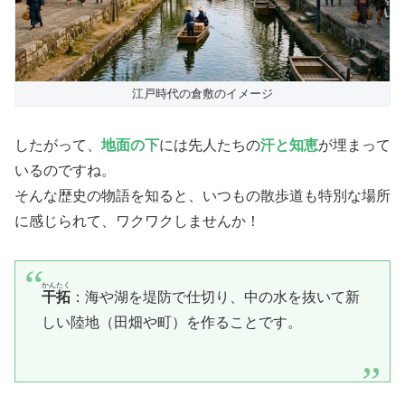
江戸時代の倉敷のイメージ
したがって、
地面の下
には先人たちの
汗と知恵
が埋まって
いるのですね。
そんな歴史の物語を知ると、いつもの散歩道も特別な場所
に感じられて、ワクワクしませんか！
かんたく
干拓
：海や湖を堤防で仕切り、中の水を抜いて新
しい陸地（田畑や町）を作ることです。