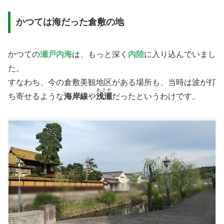
​かつては海だった倉敷の地
かつての
瀬戸内海
は、もっと深く
内陸
に入り込んでいまし
た。
すなわち、今の倉敷美観地区がある場所も、当時は波が打
あさせ
ち寄せるような
海岸線
や
浅瀬
だったというわけです。