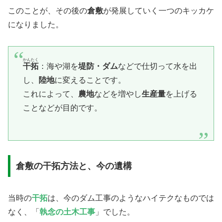
このことが、その後の
倉敷
が発展していく一つのキッカケ
になりました。
かんたく
干拓
：海や湖を
堤防・ダム
などで仕切って水を出
し、
陸地
に変えることです。
これによって、
農地
などを増やし
生産量
を上げる
ことなどが目的です。
倉敷の干拓方法と、今の遺構
​当時の
干拓
は、今のダム工事のようなハイテクなものでは
なく、「
執念の土木工事
」でした。