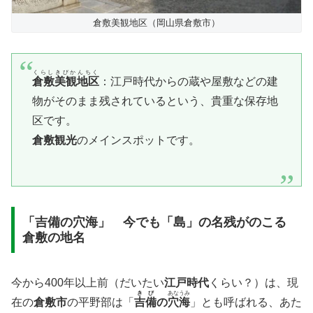
倉敷美観地区（岡山県倉敷市）
くらしきびかんちく
倉敷美観地区
：江戸時代からの蔵や屋敷などの建
物がそのまま残されているという、貴重な保存地
区です。
倉敷観光
のメインスポットです。
「吉備の穴海」 今でも「島」の名残がのこる
倉敷の地名
​今から400年以上前（だいたい
江戸時代
くらい？）は、現
きび
あなうみ
在の
倉敷市
の平野部は「
吉備
の
穴海
」とも呼ばれる、あた