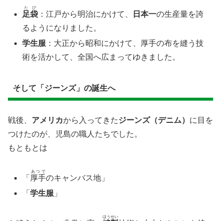
たび
足袋
：江戸から明治にかけて、
日本一
の生産量を誇
るようになりました。
学生服
：大正から昭和にかけて、厚手の布を縫う技
術を活かして、全国へ広まってゆきました。
​そして「ジーンズ」の誕生へ
​戦後、
アメリカ
から入ってきた
ジーンズ（デニム）
に目を
つけたのが、児島の職人たちでした。
もともとは
あつで
「
厚手
のキャンバス地」
「
学生服
」
ほうせい