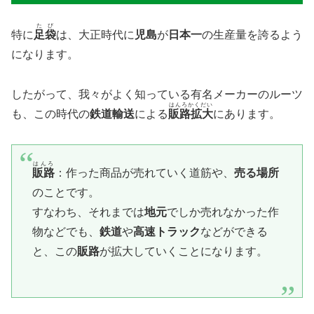
たび
特に
足袋
は、大正時代に
児島
が
日本一
の生産量を誇るよう
になります。
したがって、我々がよく知っている有名メーカーのルーツ
はんろかくだい
も、この時代の
鉄道輸送
による
販路拡大
にあります。
はんろ
販路
：作った商品が売れていく道筋や、
売る場所
のことです。
すなわち、それまでは
地元
でしか売れなかった作
物などでも、
鉄道
や
高速トラック
などができる
と、この
販路
が拡大していくことになります。