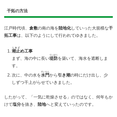
​干拓の方法
江戸時代頃、
倉敷
の南の海を
陸地化
していった大規模な
干
拓工事
は、以下のようにして行われてゆきました。
しおど
潮止
め工事
ていぼう
まず、海の中に長い
堤防
を築いて、海水を遮断しま
す。
すいもん
次に、中の水を
水門
から
引き潮
の時にだけ出し、少
しずつ干上がらせていきました。
したがって、「一気に乾燥させる」のではなく、何年もか
けて
塩分
を抜き、
陸地
へと変えていったのです。