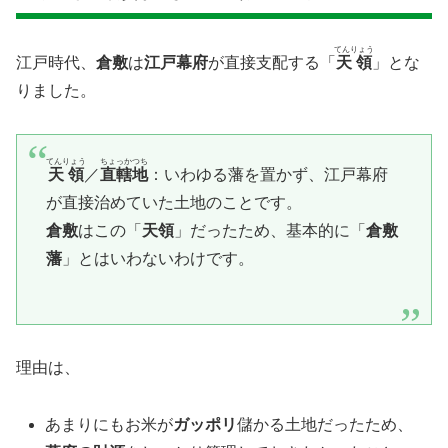
てんりょう
​江戸時代、
倉敷
は
江戸幕府
が直接支配する「
天領
」とな
りました。
てんりょう
ちょっかつち
天領
／
直轄地
：いわゆる藩を置かず、江戸幕府
が直接治めていた土地のことです。
倉敷
はこの「
天領
」だったため、基本的に「
倉敷
藩
」とはいわないわけです。
理由は、
あまりにもお米が
ガッポリ
儲かる土地だったため、