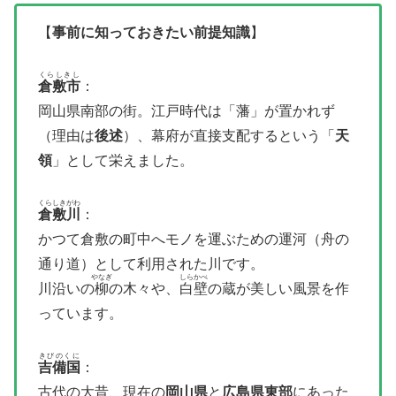
【
事前に知っておきたい前提知識
】
くらしきし
倉敷市
：
岡山県南部の街。江戸時代は「藩」が置かれず
（理由は
後述
）、幕府が直接支配するという「
天
領
」として栄えました。
くらしきがわ
倉敷川
：
かつて倉敷の町中へモノを運ぶための運河（舟の
通り道）として利用された川です。
やなぎ
しらかべ
川沿いの
柳
の木々や、
白壁
の蔵が美しい風景を作
っています。
きびのくに
吉備国
：
古代の大昔、現在の
岡山県
と
広島県東部
にあった