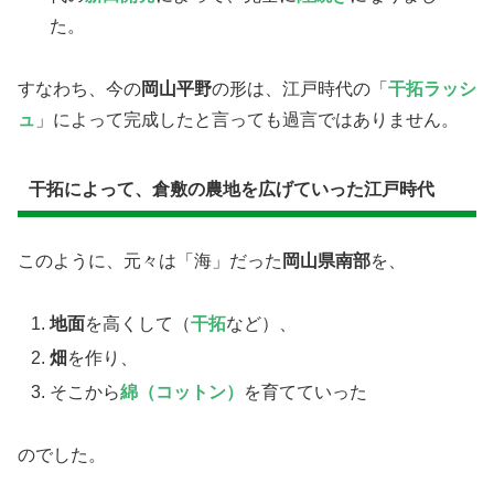
た。
すなわち、今の
岡山平野
の形は、江戸時代の「
干拓ラッシ
ュ
」によって完成したと言っても過言ではありません。
干拓によって、倉敷の農地を広げていった江戸時代
このように、元々は「海」だった
岡山県南部
を、
地面
を高くして（
干拓
など）、
畑
を作り、
そこから
綿（コットン）
を育てていった
のでした。