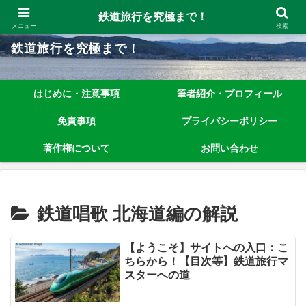
鉄道旅行を究極まで楽しむノウハウを、わかりやすく解説しています！
鉄道旅行を究極まで！
メニュー
検索
鉄道旅行を究極まで！
はじめに・注意事項
筆者紹介・プロフィール
免責事項
プライバシーポリシー
著作権について
お問い合わせ
鉄道唱歌 北海道編の解説
【ようこそ】サイトへの入口：こ
ちらから！【目次等】鉄道旅行マ
スターへの道