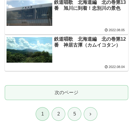
鉄道唱歌 北海道編 北の巻第13
番 旭川に到着！忠別川の景色
2022.08.05
鉄道唱歌 北海道編 北の巻第12
番 神居古潭（カムイコタン）
2022.08.04
次のページ
次
1
2
5
へ