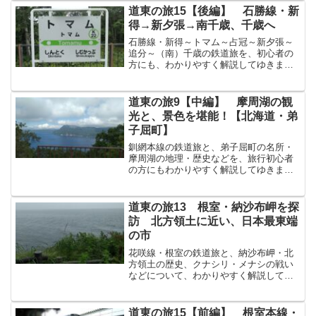
は、千歳駅ちとせえき（北海道千歳市）
道東の旅15【後編】 石勝線・新
に到着しました。今回は千歳駅...
得→新夕張→南千歳、千歳へ
石勝線・新得～トマム～占冠～新夕張～
追分～（南）千歳の鉄道旅を、初心者の
方にも、わかりやすく解説してゆきま
す！ 新得駅からは新夕張方面へ 「特
例」で特急列車に乗れる区間 新得駅から
は、石勝線せきしょうせんでトマム占冠
道東の旅9【中編】 摩周湖の観
しむかっぷ新夕張しんゆう...
光と、景色を堪能！【北海道・弟
子屈町】
釧網本線の鉄道旅と、弟子屈町の名所・
摩周湖の地理・歴史などを、旅行初心者
の方にもわかりやすく解説してゆきま
す！摩周湖摩周湖ましゅうこは、川湯温
泉駅の東にある湖です。摩周湖へは、前
回解説した川湯温泉駅から、バスで行く
道東の旅13 根室・納沙布岬を探
ことができます。摩周湖は、...
訪 北方領土に近い、日本最東端
の市
花咲線・根室の鉄道旅と、納沙布岬・北
方領土の歴史、クナシリ・メナシの戦い
などについて、わかりやすく解説してゆ
きます！日本最東端の市・根室に到着前
回で、列車は根室駅ねむろえき（北海道
根室市）に到着しました。北海道根室市
道東の旅15【前編】 根室本線・