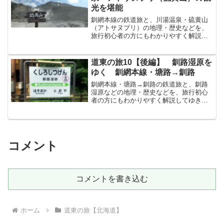
光を堪能
釧網本線の鉄道旅と、川湯温泉・硫黄山
（アトサヌプリ）の地理・歴史などを、
旅行初心者の方にもわかりやすく解説し
てゆきます！川湯温泉駅からは、硫黄山
（アトサヌプリ）へ前回で、川湯温泉駅
かわゆおんせんえき（北海道川上郡弟子
道東の旅10【後編】 釧路湿原を
屈町）に到着しました。こ...
ゆく 釧網本線・塘路→釧路
釧網本線・塘路→釧路の鉄道旅と、釧路
湿原などの地理・歴史などを、旅行初心
者の方にもわかりやすく解説してゆきま
す！塘路駅で、ちょっと休憩釧路川・塘
路湖を横に走ると、やがて塘路駅とうろ
えき（北海道川上郡標茶町）に着きま
す。塘路駅とうろえきは、ま...
コメント
コメントを書き込む
ホーム
道東の旅【北海道】