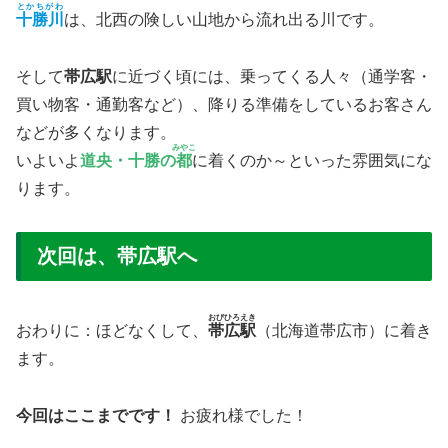
とかちがわ
十勝川
は、北西の険しい山地から流れ出る川です。
そして
帯広駅
に近づく頃には、乗ってくる人々（通学客・
買い物客・通勤客など）、降りる準備をしているお客さん
などが多くなります。
みやこ
いよいよ
道央
・
十勝
の
都
に着くのか～といった雰囲気にな
ります。
次回は、帯広駅へ
おびひろえき
おわりに：ほどなくして、
帯広駅
（北海道帯広市）に着き
ます。
今回はここまでです！
お疲れ様でした！