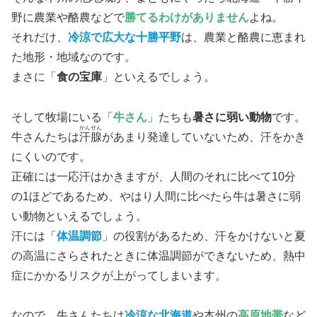
野に農業や酪農などで
勝てるわけがありません
よね。
それだけ、
冷涼で広大な十勝平野
は、農業と酪農に恵まれ
た地形・地域なのです。
まさに「
食の宝庫
」といえるでしょう。
そして牧場にいる「
牛さん
」たちも
暑さに弱い動物
です。
かんせん
牛さんたちは
汗腺
があまり発達していないため、汗をかき
にくいのです。
正確には一応汗はかきますが、人間のそれに比べて10分
の1ほどであるため、やはり人間に比べたら牛は暑さに弱
い動物といえるでしょう。
汗には「
体温調節
」の役割があるため、汗をかけないと夏
の高温にさらされたときに体温調節ができないため、熱中
症にかかるリスクが上がってしまいます。
なので、牛さんたちは
冷涼な北海道
や本州の
高原地帯
など