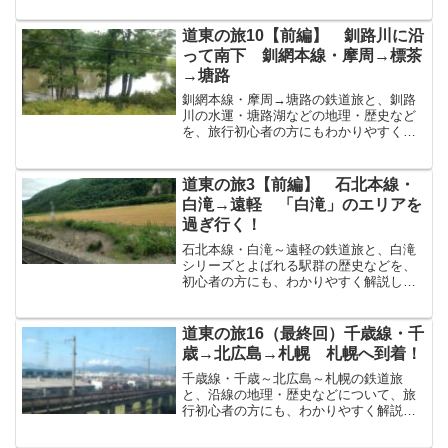
もんしずの駅を過ぎると、右側の厚岸あ
っけしの海が素晴らしい眺めになりま
道東の旅10【前編】 釧路川に沿
す。やがて、厚岸駅あっけし...
って南下 釧網本線・摩周→標茶
→塘路
釧網本線・摩周→塘路の鉄道旅と、釧路
川の水運・塘路湖などの地理・歴史など
を、旅行初心者の方にもわかりやすく解
説してゆきます！川湯温泉駅を出て、釧
路方面へ南下 釧路川に沿って南下川湯
温泉駅かわゆおんせんえきを出ると、釧
道東の旅3【前編】 石北本線・
路川に沿って、美留和駅び...
白滝→遠軽 「白滝」のエリアを
過ぎ行く！
石北本線・白滝～遠軽の鉄道旅と、白滝
シリーズとよばれる駅群の歴史などを、
初心者の方にも、わかりやすく解説して
ゆきます！上川駅から約40分、白滝駅に
到着上川駅かみかわえき（北海道上川郡
上川町）から約40分、とても長い移動距
道東の旅16（最終回）千歳線・千
離を経て、やがて白滝...
歳→北広島→札幌 札幌へ到着！
千歳線・千歳～北広島～札幌の鉄道旅
と、沿線の地理・歴史などについて、旅
行初心者の方にも、わかりやすく解説し
てゆきます！道東の旅は、今回が最終
回 千歳からゴール・札幌へ前回で列車