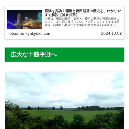
横浜を探訪！開港と新田開発の歴史を、わかりや
すく解説【神奈川県】
今回は、横浜の探訪・観光と、横浜の開港や発展の歴史に
ついて、より深く探求していこうと思います！！まずは根
岸線・桜木町へ横浜でまず気軽に観光気分を味わいたいな
らば、横浜駅よりも一つ隣の根岸線ねぎしせん・桜木町駅
さくらぎちょうえきで降りるのがオ...
2024.10.02
tetsudou-kyukyoku.com
広大な十勝平野へ