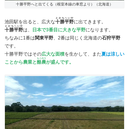
十勝平野へと出てくる（根室本線の車窓より）（北海道）
とかちへいや
池田駅を出ると、広大な
十勝平野
に出てきます。
とかちへいや
十勝平野
は、
日本で3番目に大きな平野
になります。
ちなみに1番は
関東平野
、2番は同じく北海道の
石狩平野
です。
十勝平野ではその
広大な面積
を生かして、また
夏は涼しい
らくのう
ことから
農業
と
酪農
が盛んです。