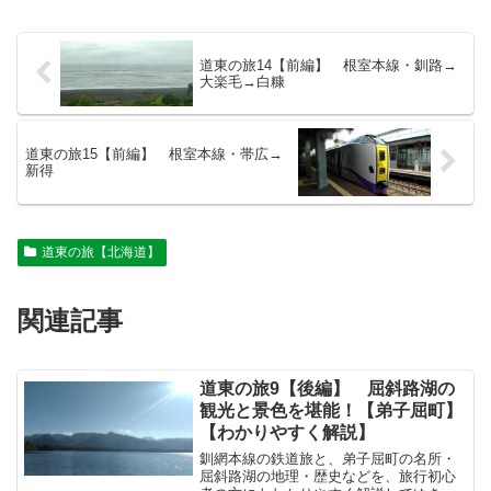
道東の旅14【前編】 根室本線・釧路→
大楽毛→白糠
道東の旅15【前編】 根室本線・帯広→
新得
道東の旅【北海道】
関連記事
道東の旅9【後編】 屈斜路湖の
観光と景色を堪能！【弟子屈町】
【わかりやすく解説】
釧網本線の鉄道旅と、弟子屈町の名所・
屈斜路湖の地理・歴史などを、旅行初心