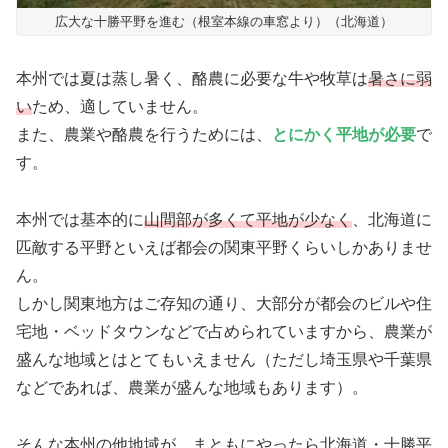
広大な十勝平野を進む（根室本線の車窓より）（北海道）
本州では夏は蒸し暑く、酪農に必要な牛や牧草は
暑さに弱
い
ため、適していません。
また、農業や酪農を行うためには、
とにかく平地が必要
で
す。
本州では基本的に
山間部が多くて平地が少なく
、北海道に
匹敵する平野といえば都会の関東平野くらいしかありませ
ん。
しかし関東地方はご存知の通り、大部分が都会のビルや住
宅地・ベッドタウンなどで占められていますから、農業が
盛んな地域とはとてもいえません（ただし埼玉県や千葉県
などであれば、農業が盛んな地域もあります）。
そんな本州の他地域が、まともにやったら北海道・十勝平