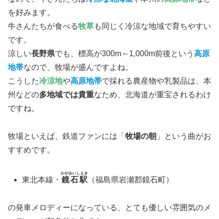
を好みます。
牛さんたちが食べる
牧草
も同じく冷涼な地域で育ちやすい
です。
涼しい
長野県
でも、標高が300m～1,000m前後という
高原
地帯
なので、牧場が盛んですよね。
こうした
冷涼地
や
高原地帯
で採れる農産物や乳製品は、本
州などの
多地域では貴重
なため、北海道が重宝されるわけ
ですね。
牧場といえば、鉄道ファンには「
牧場の朝
」という曲がお
すすめです。
かがみいしえき
東北本線・
鏡石駅
（福島県岩瀬郡鏡石町）
の発車メロディーになっている、とても優しい雰囲気のメ