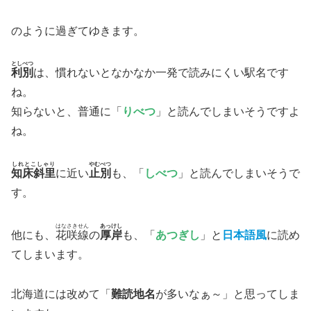
のように過ぎてゆきます。
としべつ
利別
は、慣れないとなかなか一発で読みにくい駅名です
ね。
知らないと、普通に「
りべつ
」と読んでしまいそうですよ
ね。
しれとこしゃり
やむべつ
知床斜里
に近い
止別
も、「
しべつ
」と読んでしまいそうで
す。
はなさきせん
あっけし
他にも、
花咲線
の
厚岸
も、「
あつぎし
」と
日本語風
に読め
てしまいます。
北海道には改めて「
難読地名
が多いなぁ～」と思ってしま