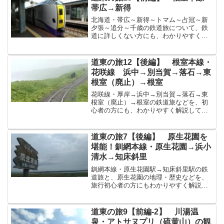
ねむろしは、日本で最も東...
帯広→新得
北海道・帯広～新得～トマム～占冠～新
夕張～追分～千歳の鉄道旅について、鉄
道に詳しくない方にも、わかりやすく解
説してゆきます！北海道の十勝の中心都
市・帯広市列車はすでに、帯広駅おびひ
ろえき（北海道帯広市）に到達していま
道東の旅12【後編】 根室本線・
す。北海道帯広市おびひろ...
花咲線 浜中→別当賀→落石→東
根室（廃止）→根室
花咲線・厚岸→浜中→別当賀→落石→東
根室（廃止）→根室の鉄道旅などを、初
心者の方にも、わかりやすく解説してゆ
きます！今回は、主に花咲線・浜中→根
室の行程浜中町のエリアを過ぎ行く厚岸
駅あっけしえきを出ると、別寒辺牛湿原
道東の旅7【後編】 原生花園を
べかんうししつげんを過ぎ...
堪能！釧網本線・原生花園→浜小
清水→知床斜里
釧網本線・原生花園駅→知床斜里駅の鉄
道旅と、原生花園の地理・歴史などを、
旅行初心者の方にもわかりやすく解説し
てゆきます！季節限定の駅・原生花園駅
へ到着北浜駅きたはまえき（北海道網走
市北浜）から、知床斜里しれとこしゃり
道東の旅9【前編-2】 川湯温
釧路くしろ方面へ、オホー...
泉・アトサヌプリ（硫黄山）の観