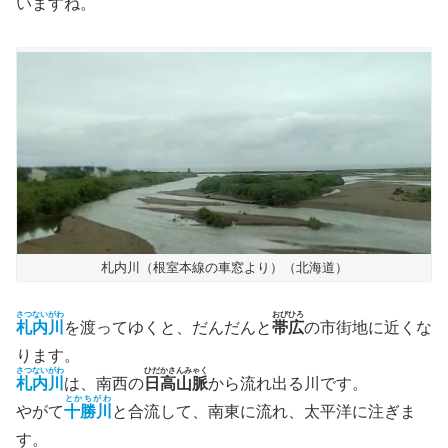
いますね。
札内川（根室本線の車窓より）（北海道）
さつないがわ
おびひろ
札内川
を渡ってゆくと、だんだんと
帯広
の市街地に近くな
ります。
さつないがわ
ひだかさんみゃく
札内川
は、南西の
日高山脈
から流れ出る川です。
とかちがわ
やがて
十勝川
と合流して、南東に流れ、太平洋に注ぎま
す。