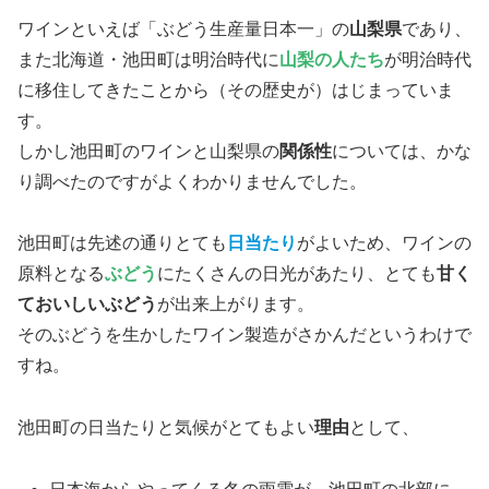
ワインといえば「ぶどう生産量日本一」の
山梨県
であり、
また北海道・池田町は明治時代に
山梨の人たち
が明治時代
に移住してきたことから（その歴史が）はじまっていま
す。
しかし池田町のワインと山梨県の
関係性
については、かな
り調べたのですがよくわかりませんでした。
池田町は先述の通りとても
日当たり
がよいため、ワインの
原料となる
ぶどう
にたくさんの日光があたり、とても
甘く
ておいしいぶどう
が出来上がります。
そのぶどうを生かしたワイン製造がさかんだというわけで
すね。
池田町の日当たりと気候がとてもよい
理由
として、