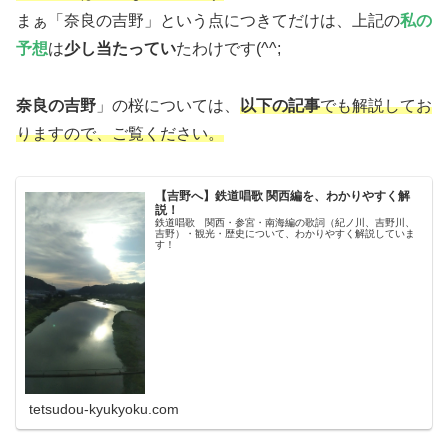
まぁ「奈良の吉野」という点につきてだけは、上記の
私の
予想
は
少し当たってい
たわけです(^^;
奈良の吉野
」の桜については、
以下の記事
でも解説してお
りますので、ご覧ください。
【吉野へ】鉄道唱歌 関西編を、わかりやすく解
説！
鉄道唱歌 関西・参宮・南海編の歌詞（紀ノ川、吉野川、
吉野）・観光・歴史について、わかりやすく解説していま
す！
tetsudou-kyukyoku.com