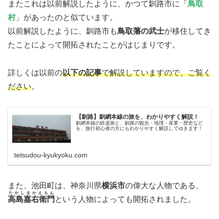
またこれは以前解説したように、かつて釧路市に「
鳥取
村
」があったのと似ています。
以前解説したように、釧路市も
鳥取藩の武士
が移住してき
たことによって開拓されたことがはじまりです。
詳しくは以前の
以下の記事
で解説していますので、ご覧く
ださい
。
【釧路】釧網本線の旅を、わかりやすく解説！
釧網本線の鉄道旅と、釧路の観光・地理・産業・歴史など
を、旅行初心者の方にもわかりやすく解説してゆきます！
tetsudou-kyukyoku.com
また、池田町は、神奈川県
横浜市
の偉大な人物である、
たかしまかえもん
高島嘉右衛門
という人物によっても開拓されました。