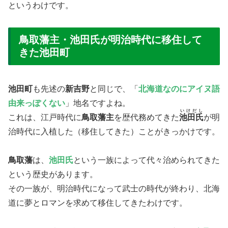
というわけです。
鳥取藩主・池田氏が明治時代に移住して
きた池田町
池田町
も先述の
新吉野
と同じで、「
北海道なのにアイヌ語
由来っぽくない
」地名ですよね。
いけだし
これは、江戸時代に
鳥取藩主
を歴代務めてきた
池田氏
が明
治時代に入植した（移住してきた）ことがきっかけです。
鳥取藩
は、
池田氏
という一族によって代々治められてきた
という歴史があります。
その一族が、明治時代になって武士の時代が終わり、北海
道に夢とロマンを求めて移住してきたわけです。