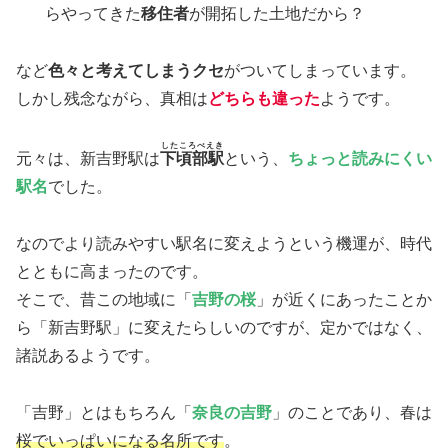
らやってきた
移住者
が開拓した土地だから？
など
色々と考えてしまうクセ
がついてしまっています。
しかし残念ながら、真相は
どちらも違った
ようです。
したころべえき
元々は、新吉野駅は
下頃部駅
という、
ちょっと読みにくい
駅名
でした。
なのでより読みやすい駅名に変えようという機運が、時代
とともに高まったのです。
そこで、昔この地域に「
吉野の桜
」が近くにあったことか
ら「新吉野駅」に変えたらしいのですが、定かではなく、
諸説あるようです。
「吉野」とはもちろん「
奈良の吉野
」のことであり、春は
桜でいっぱいになる名所です
。