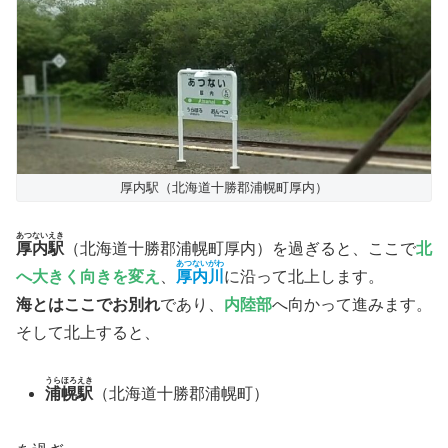
厚内駅（北海道十勝郡浦幌町厚内）
あつないえき
厚内駅
（北海道十勝郡浦幌町厚内）を過ぎると、ここで
北
あつないがわ
へ大きく向きを変え
、
厚内川
に沿って北上します。
海とはここでお別れ
であり、
内陸部
へ向かって進みます。
そして北上すると、
うらほろえき
浦幌駅
（北海道十勝郡浦幌町）