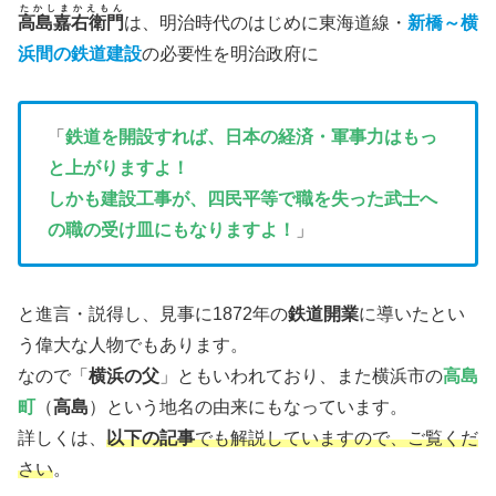
たかしまかえもん
高島嘉右衛門
は、明治時代のはじめに東海道線・
新橋～横
浜間の鉄道建設
の必要性を明治政府に
「
鉄道を開設すれば、日本の経済・軍事力はもっ
と上がりますよ！
しかも建設工事が、四民平等で職を失った武士へ
の職の受け皿にもなりますよ！
」
と進言・説得し、見事に1872年の
鉄道開業
に導いたとい
う偉大な人物でもあります。
なので「
横浜の父
」ともいわれており、また横浜市の
高島
町
（
高島
）という地名の由来にもなっています。
詳しくは、
以下の記事
でも解説していますので、ご覧くだ
さい
。