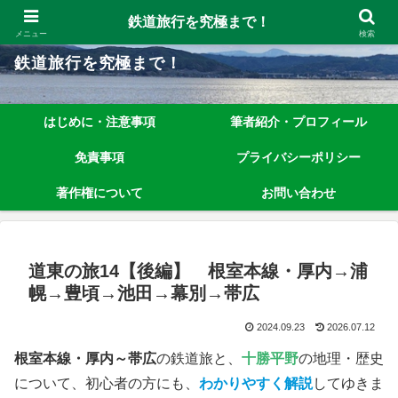
鉄道旅行を究極まで楽しむノウハウを、わかりやすく解説しています！
鉄道旅行を究極まで！
メニュー
検索
鉄道旅行を究極まで！
はじめに・注意事項
筆者紹介・プロフィール
免責事項
プライバシーポリシー
著作権について
お問い合わせ
道東の旅14【後編】 根室本線・厚内→浦
幌→豊頃→池田→幕別→帯広
2024.09.23
2026.07.12
根室本線・厚内～帯広
の鉄道旅と、
十勝平野
の地理・歴史
について、初心者の方にも、
わかりやすく解説
してゆきま