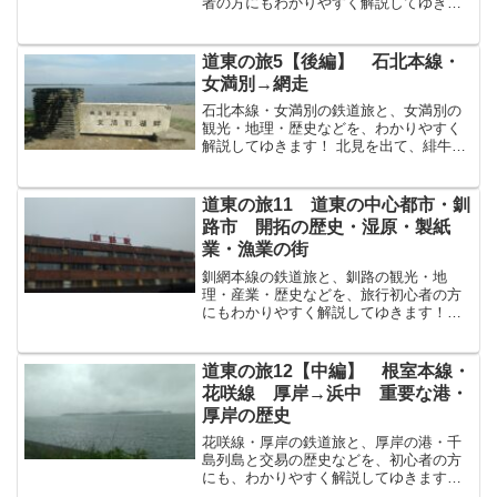
者の方にもわかりやすく解説してゆきま
す！日本一のカルデラ湖・屈斜路湖日本
第6位の湖・屈斜路湖屈斜路湖くっしゃろ
こは、日本で6番目に大きな湖です。また
道東の旅5【後編】 石北本線・
屈斜路湖は、日本最大...
女満別→網走
石北本線・女満別の鉄道旅と、女満別の
観光・地理・歴史などを、わかりやすく
解説してゆきます！ 北見を出て、緋牛
内・美幌を過ぎ行く やがて女満別へ 北
見駅を出て東へ進むと、今度は緋牛内駅
ひうしないえき（北海道北見市）美幌駅
道東の旅11 道東の中心都市・釧
びほろえき（北海道網走...
路市 開拓の歴史・湿原・製紙
業・漁業の街
釧網本線の鉄道旅と、釧路の観光・地
理・産業・歴史などを、旅行初心者の方
にもわかりやすく解説してゆきます！道
東の中心都市・釧路市前回で、列車は釧
路駅くしろえき（北海道釧路市）に到着
しました。北海道釧路市くしろしは、道
道東の旅12【中編】 根室本線・
東における中心的な街ともい...
花咲線 厚岸→浜中 重要な港・
厚岸の歴史
花咲線・厚岸の鉄道旅と、厚岸の港・千
島列島と交易の歴史などを、初心者の方
にも、わかりやすく解説してゆきます！
厚岸（あっけし）に到着尾幌おぼろ門静