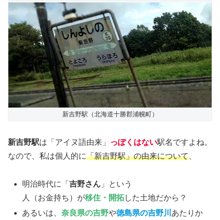
新吉野駅（北海道十勝郡浦幌町）
新吉野駅
は「アイヌ語由来」
っぽくはない
駅名ですよね。
なので、私は個人的に
「新吉野駅」の由来について
、
明治時代に「
吉野さん
」という
人（お金持ち）が
移住・開拓
した土地だから？
あるいは、
奈良県の吉野
や
徳島県の吉野川
あたりか