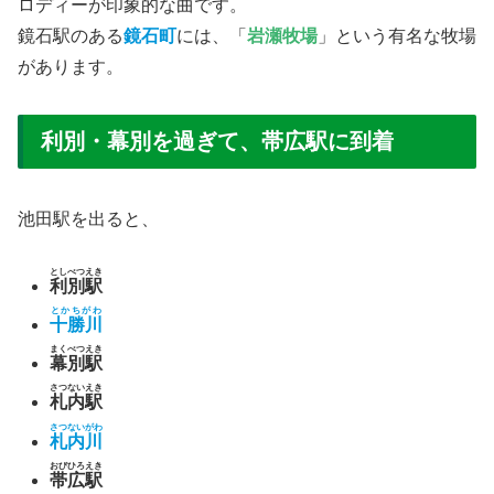
ロディーが印象的な曲です。
鏡石駅のある
鏡石町
には、「
岩瀬牧場
」という有名な牧場
があります。
利別・幕別を過ぎて、帯広駅に到着
池田駅を出ると、
としべつえき
利別駅
とかちがわ
十勝川
まくべつえき
幕別駅
さつないえき
札内駅
さつないがわ
札内川
おびひろえき
帯広駅