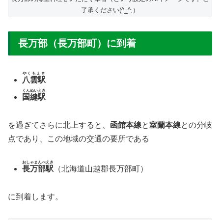
了承ください(^_^;）
長万部（長万部町）に到着
やくもえき
八雲駅
くんぬいえき
国縫駅
を過ぎてさらに北上すると、
函館本線
と
室蘭本線
との分岐
点であり、この地域の交通の要所である
おしゃまんべえき
長万部駅
（北海道山越郡長万部町）
に到着します。