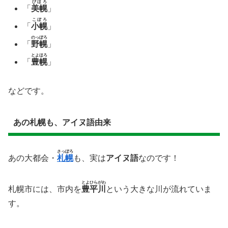
びほろ
「
美幌
」
こぼろ
「
小幌
」
のっぽろ
「
野幌
」
とよほろ
「
豊幌
」
などです。
あの札幌も、アイヌ語由来
さっぽろ
あの大都会・
札幌
も、実は
アイヌ語
なのです！
とよひらがわ
札幌市には、市内を
豊平川
という大きな川が流れていま
す。