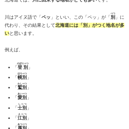
べつ
川はアイヌ語で「
ペッ
」といい、この「ペッ」が「
別
」に
代わり、その結果として
北海道には「別」がつく地名が多
い
と思います。
例えば、
のぼりべつ
「
登別
」
ほろべつ
「
幌別
」
わしべつ
「
鷲別
」
あいべつ
「
愛別
」
しべつ
「
士別
」
えべつ
「
江別
」
あつべつ
「
厚別
」