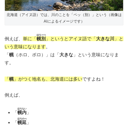
北海道（アイヌ語）では、川のことを「ペッ（別）」という（画像は
AIによるイメージです）
ほろべつ
例えば、
単に「
幌別
」というとアイヌ語で「
大きな川
」と
いう意味になります
。
「
幌
（ホロ、ポロ）」は「
大きな
」という意味になりま
す。
「
幌
」がつく地名も、北海道には多い
ですよね！
例えば、
ほろない
「
幌内
」
ほろのべ
「
幌延
」