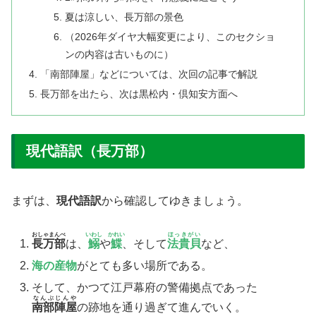
夏は涼しい、長万部の景色
（2026年ダイヤ大幅変更により、このセクショ
ンの内容は古いものに）
「南部陣屋」などについては、次回の記事で解説
長万部を出たら、次は黒松内・倶知安方面へ
現代語訳（長万部）
まずは、
現代語訳
から確認してゆきましょう。
おしゃまんべ
いわし
かれい
ほっきがい
長万部
は、
鰯
や
鰈
、そして
法貴貝
など、
海の産物
がとても多い場所である。
​そして、かつて江戸幕府の警備拠点であった
なんぶじんや
南部陣屋
の跡地を通り過ぎて進んでいく。