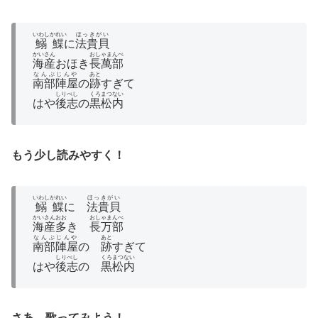
いわし
かれい
ほっきがい
鰯
鰈
に
法貴貝
かいさん
おしゃまんべ
海産
おほき
長萬部
なんぶじんや
あと
南部陣屋
の
跡
すぎて
しりべし
くろまつない
はや
後志
の
黒松内
もう少し読みやすく！
いわし
かれい
ほっきがい
鰯
鰈
に
法貴貝
かいさん
おお
おしゃまんべ
海産
多
き
長万部
なんぶじんや
あと
南部陣屋
の
跡
すぎて
しりべし
くろまつない
はや
後志
の
黒松内
さあ、歌ってみよう！