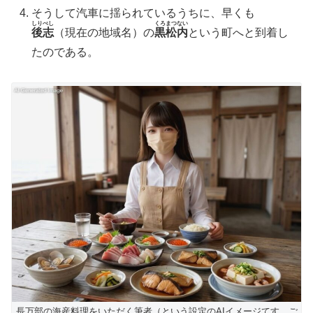
​そうして汽車に揺られているうちに、早くも
しりべし
くろまつない
後志
（現在の地域名）の
黒松内
という町へと到着し
たのである。
長万部の海産料理をいただく筆者（という設定のAIイメージてす。ご