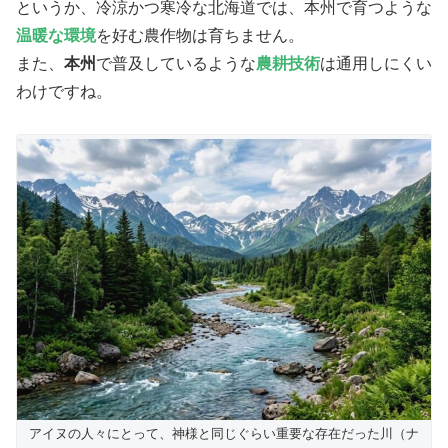
というか、冷涼かつ寒冷な北海道では、本州で育つような
温暖な環境
を好む農作物は育ちません。
また、
本州
で普及しているような
農耕技術
は通用しにくい
わけですね。
アイヌの人々にとって、神様と同じぐらい重要な存在だった川（ナ