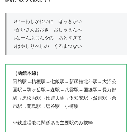
♪いーわしかれいに ほっきがい
♪かいさんおおき おしゃまんべ
♪なーんぶじんやの あとすぎて
♪はやしりべしの くろまつない
（函館本線）
函館駅→桔梗駅→七飯駅→新函館北斗駅→大沼公
園駅→駒ヶ岳駅→森駅→八雲駅→国縫駅→長万部
駅→黒松内駅→比羅夫駅→倶知安駅→然別駅→余
市駅→蘭島駅→塩谷駅→小樽駅
※鉄道唱歌に関係ある主要駅のみ抜粋