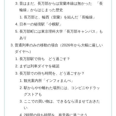
昔はまだ、長万部からは室蘭本線は無かった 「長
輪線」からはじまった歴史
長万部と、輪西（室蘭）を結んだ「長輪線」
日本一の秘境駅「小幌駅」
長万部町には東京理科大学「長万部キャンパス」も
あり
普通列車のみの移動の場合（2026年から大幅に厳しい
ダイヤへ）
長万部駅で待ち どう過ごす？
まずは列車ダイヤを確認
長万部での待ち時間を、どう過ごすか？
観光案内所「インフォまんべ」
駅からやや離れた場所には、コンビニやドラッ
グストアも
ここでの買い物は、できるなら済ませておきた
い
2時間の待ち時間を、有意義に過ごそう