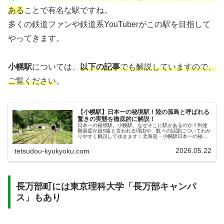
ある
ことで有名な駅ですね。
多くの鉄道ファンや鉄道系YouTuberがこの駅を目指して
やってきます。
小幌駅
については、
以下の記事
でも解説していますので、
ご覧ください
。
【小幌駅】日本一の秘境駅！陸の孤島と呼ばれる
驚きの実態を徹底的に解説！
日本一の秘境駅、小幌駅。なぜそこに駅があるのか？到達
難易度が超S級と言われる理由や、数々の話題についてわか
りやすく解説してゆきます！北海道・小幌駅日本一の秘境
駅、小幌駅の魅力小幌駅（北海道虻田郡あぶたぐん豊浦町
とようらちょう）は、鉄道ファン...
2026.05.22
tetsudou-kyukyoku.com
長万部町には東京理科大学「長万部キャンパ
ス」もあり