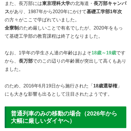
また、長万部には
東京理科大学
の北海道・
長万部キャンパ
ス
があり、1987年から2020年にかけて
基礎工学部1年次
の方々がここで学ばれていました。
全寮制
のため厳しいことで有名でしたが、2020年をもっ
て基礎工学部の教育課程は終了となりました。
なお、1学年の学生さん達の年齢はおよそ
18歳～19歳
です
から、
長万部
でのこの辺りの年齢層が突出して高くもあり
ました。
のため、2016年6月19日から施行された「
18歳選挙権
」
にも大きな影響も出るとして注目されたようです。
普通列車のみの移動の場合（2026年から
大幅に厳しいダイヤへ）