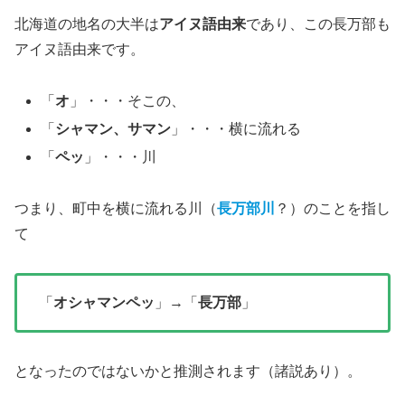
北海道の地名の大半は
アイヌ語由来
であり、この長万部も
アイヌ語由来です。
「
オ
」・・・そこの、
「
シャマン、サマン
」・・・横に流れる
「
ペッ
」・・・川
つまり、町中を横に流れる川（
長万部川
？）のことを指し
て
「
オシャマンペッ
」→「
長万部
」
となったのではないかと推測されます（諸説あり）。