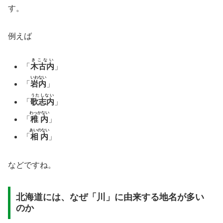
す。
例えば
きこない
「
木古内
」
いわない
「
岩内
」
うたしない
「
歌志内
」
わっかない
「
稚内
」
あいのない
「
相内
」
などですね。
北海道には、なぜ「川」に由来する地名が多い
のか