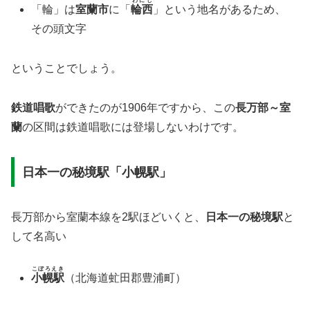
わにし
「輪」は
室蘭市
に「
輪西
」という地名があるため、
その頭文字
ということでしょう。
鉄道唱歌
ができたのが1906年ですから、この
長万部～室
蘭
の区間は鉄道唱歌には登場しないわけです。
日本一の秘境駅「小幌駅」
長万部から室蘭本線を2駅ほどいくと、
日本一の秘境駅
と
して名高い
こぼろえき
小幌駅
（北海道虻田郡豊浦町）