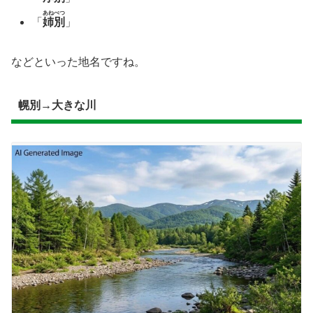
あねべつ
「
姉別
」
などといった地名ですね。
幌別→大きな川