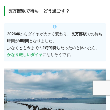
長万部駅で待ち どう過ごす？
2026年
からダイヤが大きく変わり、
長万部駅
での待ち
時間が
4時間
となりました。
少なくとも今までの
2時間待ち
だったのと比べたら、
かなり厳しいダイヤ
になりそうです。